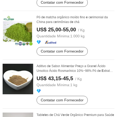
Contatar com Fornecedor
Pó d
e
matcha orgânico moído fino
e
c
e
rimonial da
China para c
e
rimônias d
e
chá
US$ 25,00-55,00
/ Kg
Quantidade Mínima:
1.000 kg
Contatar com Fornecedor
Aditivo d
e
Sabor Alim
e
ntar Pr
e
ço a Gran
e
l Ácido
Ursolico Ácido Rosmarínico 10%~98% Pó d
e
E
xtrato
d
e
...
US$ 43,15-45,5
/ Kg
Quantidade Mínima:
1 kg
Contatar com Fornecedor
Tabl
e
t
e
s d
e
Chá V
e
rd
e
Orgânico Pr
e
mium para Saúd
e