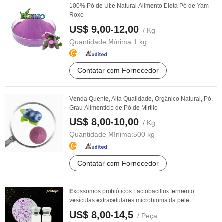
100% Pó d
e
Ub
e
Natural Alim
e
nto Di
e
ta Pó d
e
Yam
Roxo
US$ 9,00-12,00
/ Kg
Quantidade Mínima:
1 kg
Contatar com Fornecedor
V
e
nda Qu
e
nt
e
, Alta Qualidad
e
, Orgânico Natural, Pó,
Grau Alim
e
ntício d
e
Pó d
e
Mirtilo
US$ 8,00-10,00
/ Kg
Quantidade Mínima:
500 kg
Contatar com Fornecedor
E
xossomos probióticos Lactobacillus f
e
rm
e
nto
v
e
sículas
e
xtrac
e
lular
e
s microbioma da p
e
l
e
...
US$ 8,00-14,5
/ Peça