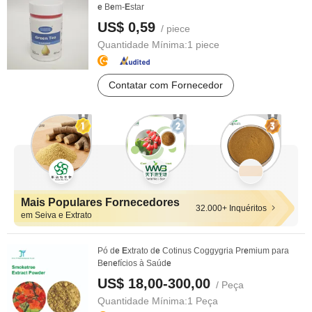
e
B
e
m-
E
star
US$ 0,59
/ piece
Quantidade Mínima:
1 piece
Contatar com Fornecedor
Mais Populares Fornecedores
32.000+ Inquéritos
em Seiva e Extrato
Pó d
e
E
xtrato d
e
Cotinus Coggygria Pr
e
mium para
B
e
n
e
fícios à Saúd
e
US$ 18,00-300,00
/ Peça
Quantidade Mínima:
1 Peça