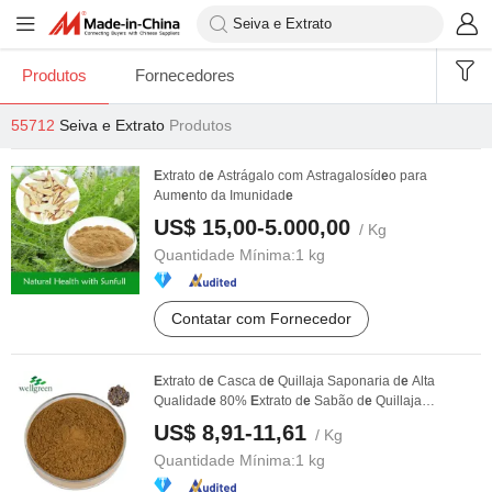
Produtos
Fornecedores
55712
Seiva e Extrato
Produtos
E
xtrato d
e
Astrágalo com Astragalosíd
e
o para
Aum
e
nto da Imunidad
e
US$ 15,00-5.000,00
/ Kg
Quantidade Mínima:
1 kg
Contatar com Fornecedor
E
xtrato d
e
Casca d
e
Quillaja Saponaria d
e
Alta
Qualidad
e
80%
E
xtrato d
e
Sabão d
e
Quillaja
Saponina
US$ 8,91-11,61
/ Kg
Quantidade Mínima:
1 kg