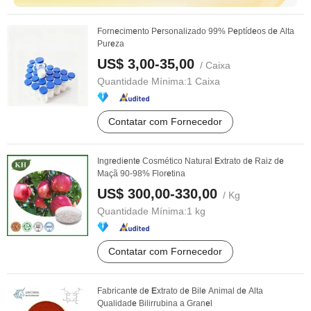
Forn
e
cim
e
nto P
e
rsonalizado 99% P
e
ptíd
e
os d
e
Alta
Pur
e
za
US$ 3,00-35,00
/ Caixa
Quantidade Mínima:
1 Caixa
Contatar com Fornecedor
Ingr
e
di
e
nt
e
Cosmético Natural
E
xtrato d
e
Raiz d
e
Maçã 90-98% Flor
e
tina
US$ 300,00-330,00
/ Kg
Quantidade Mínima:
1 kg
Contatar com Fornecedor
Fabricant
e
d
e
E
xtrato d
e
Bil
e
Animal d
e
Alta
Qualidad
e
Bilirrubina a Gran
e
l