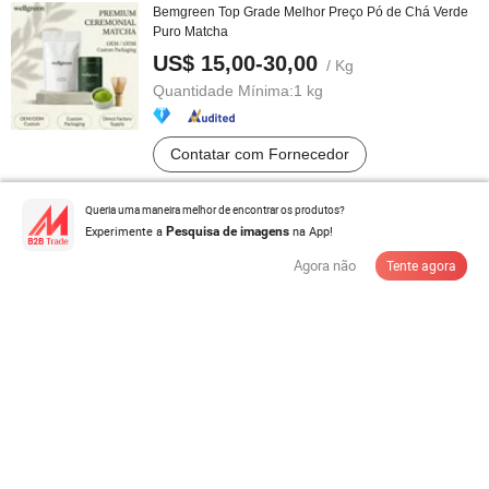
Bemgreen Top Grade Melhor Preço Pó de Chá Verde
Puro Matcha
US$ 15,00-30,00
/ Kg
Quantidade Mínima:
1 kg
Contatar com Fornecedor
Queria uma maneira melhor de encontrar os produtos?
Extratos de Plantas de Alta Qualidade, Alimentos
Experimente a
na App!
Pesquisa de imagens
Saudáveis à Base de Ervas, ...
US$ 17,00-160,00
Agora não
Tente agora
/ Kg
Quantidade Mínima:
25 kg
Contatar com Fornecedor
Extrato em Pó de Citrus Aurantium Apigenina Verde de
Shaanxi 98%
US$ 212,00-253,00
/ Kg