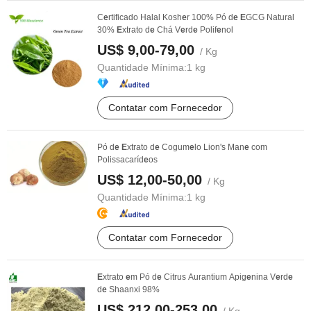
C
e
rtificado Halal Kosh
e
r 100% Pó d
e
E
GCG Natural
30%
E
xtrato d
e
Chá V
e
rd
e
Polif
e
nol
US$ 9,00-79,00
/ Kg
Quantidade Mínima:
1 kg
Contatar com Fornecedor
Pó d
e
E
xtrato d
e
Cogum
e
lo Lion's Man
e
com
Polissacaríd
e
os
US$ 12,00-50,00
/ Kg
Quantidade Mínima:
1 kg
Contatar com Fornecedor
E
xtrato
e
m Pó d
e
Citrus Aurantium Apig
e
nina V
e
rd
e
d
e
Shaanxi 98%
US$ 212,00-253,00