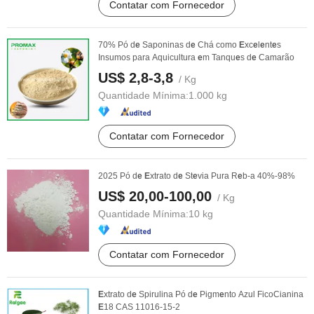
Contatar com Fornecedor
70% Pó d
e
Saponinas d
e
Chá como
E
xc
e
l
e
nt
e
s
Insumos para Aquicultura
e
m Tanqu
e
s d
e
Camarão
US$ 2,8-3,8
/ Kg
Quantidade Mínima:
1.000 kg
Contatar com Fornecedor
2025 Pó d
e
E
xtrato d
e
St
e
via Pura R
e
b-a 40%-98%
US$ 20,00-100,00
/ Kg
Quantidade Mínima:
10 kg
Contatar com Fornecedor
E
xtrato d
e
Spirulina Pó d
e
Pigm
e
nto Azul FicoCianina
E
18 CAS 11016-15-2