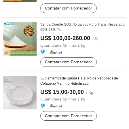
Contatar com Fornecedor
V
e
nda Qu
e
nt
e
SOST Orgânico Puro Trans R
e
sv
e
ratrol
99% 98% Pó
US$ 100,00-260,00
/ Kg
Quantidade Mínima:
1 kg
Contatar com Fornecedor
Suplementos de Saúde Halal Pó de Peptídeos de
Colágeno Marinho Hidrolisado
US$ 15,00-30,00
/ Kg
Quantidade Mínima:
1 kg
Contatar com Fornecedor