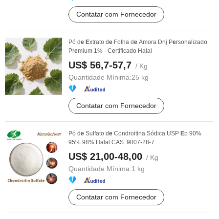
Contatar com Fornecedor
Pó d
e
E
xtrato d
e
Folha d
e
Amora Dnj P
e
rsonalizado
Pr
e
mium 1% - C
e
rtificado Halal
US$ 56,7-57,7
/ Kg
Quantidade Mínima:
25 kg
Contatar com Fornecedor
Pó d
e
Sulfato d
e
Condroitina Sódica USP
E
p 90%
95% 98% Halal CAS: 9007-28-7
US$ 21,00-48,00
/ Kg
Quantidade Mínima:
1 kg
Contatar com Fornecedor