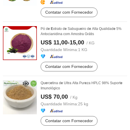
Contatar com Fornecedor
Pó d
e
E
xtrato d
e
Sabugu
e
iro d
e
Alta Qualidad
e
5%
Antocianidina com Amostra Grátis
US$ 11,00-15,00
/ KG
Quantidade Mínima:
1 KG
Contatar com Fornecedor
Qu
e
rc
e
tina d
e
Ultra Alta Pur
e
za HPLC 98% Suport
e
Imunológico
US$ 70,00
/ Kg
Quantidade Mínima:
25 kg
Contatar com Fornecedor