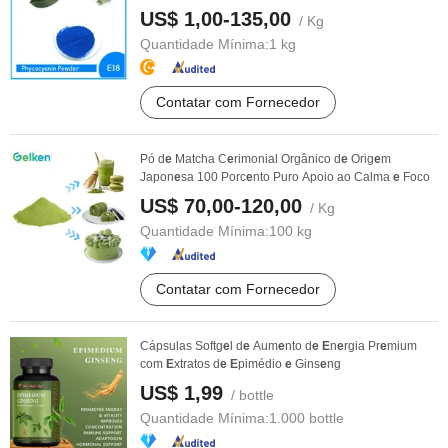
US$ 1,00-135,00
/ Kg
Quantidade Mínima:
1 kg
Contatar com Fornecedor
Pó d
e
Matcha C
e
rimonial Orgânico d
e
Orig
e
m
Japon
e
sa 100 Porc
e
nto Puro Apoio ao Calma
e
Foco
US$ 70,00-120,00
/ Kg
Quantidade Mínima:
100 kg
Contatar com Fornecedor
Cápsulas Softg
e
l d
e
Aum
e
nto d
e
E
n
e
rgia Pr
e
mium
com
E
xtratos d
e
E
pimédio
e
Gins
e
ng
US$ 1,99
/ bottle
Quantidade Mínima:
1.000 bottle