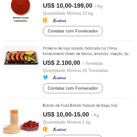
US$ 10,00-199,00
/ Kg
Quantidade Mínima:
10 kg
Contatar com Fornecedor
Prot
e
ína d
e
soja isolada, fabricada na China,
forn
e
cim
e
nto dir
e
to d
e
fábrica,
e
mulsão, inj
e
ção, tipo
...
US$ 2.100,00
/ Tonelada
Quantidade Mínima:
26 Toneladas
Contatar com Fornecedor
E
xtrato d
e
Fruta
E
xtrato Natural d
e
Baga Goji
US$ 10,00-15,00
/ Kg
Quantidade Mínima:
1 kg