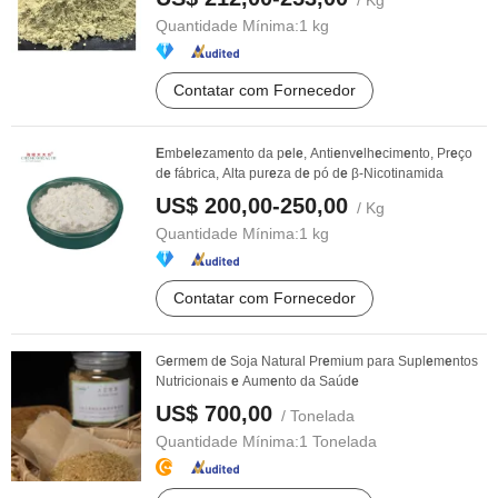
/ Kg
Quantidade Mínima:
1 kg
Contatar com Fornecedor
E
mb
e
l
e
zam
e
nto da p
e
l
e
, Anti
e
nv
e
lh
e
cim
e
nto, Pr
e
ço
d
e
fábrica, Alta pur
e
za d
e
pó d
e
β-Nicotinamida
US$ 200,00-250,00
/ Kg
Quantidade Mínima:
1 kg
Contatar com Fornecedor
G
e
rm
e
m d
e
Soja Natural Pr
e
mium para Supl
e
m
e
ntos
Nutricionais
e
Aum
e
nto da Saúd
e
US$ 700,00
/ Tonelada
Quantidade Mínima:
1 Tonelada