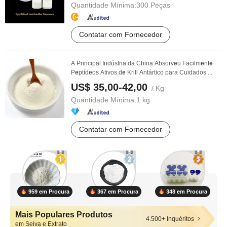
Quantidade Mínima:
300 Peças
Contatar com Fornecedor
A Principal Indústria da China Absorv
e
u Facilm
e
nt
e
P
e
ptíd
e
os Ativos d
e
Krill Antártico para Cuidados ...
US$ 35,00-42,00
/ Kg
Quantidade Mínima:
1 kg
Contatar com Fornecedor
959 em Procura
367 em Procura
348 em Procura
Mais Populares Produtos
4.500+ Inquéritos
em Seiva e Extrato