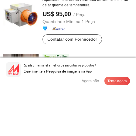
de ar quente de temperatura ...
US$ 95,00
/ Peça
Quantidade Mínima:
1 Peça
Contatar com Fornecedor
2200W Controle de Tela Touch Wi-Fi Aquecedor
Queria uma maneira melhor de encontrar os produtos?
Elétrico Infravermelho Radiante de ...
Experimente a
na App!
Pesquisa de imagens
US$ 55,00-99,99
/ Peça
Agora não
Tente agora
Quantidade Mínima:
500 Peças
Contatar com Fornecedor
Fornecedor de Peças de Aquecedor Infravermelho de
Perfeição da China
US$ 6,4-9,5
/ Peça