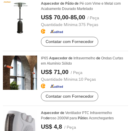
Aquecedor
de
Pátio
de
Pé com Vime e Metal com
Acabamento Dourado Martelado
US$ 70,00-85,00
/ Peça
Quantidade Mínima:
375 Peças
Contatar com Fornecedor
IP65
Aquecedor
de
Infravermelho
de
Ondas Curtas
em Alumínio Sólido
US$ 71,00
/ Peça
Quantidade Mínima:
10 Peças
Contatar com Fornecedor
Aquecedor
de
Ventilador PTC Infravermelho
Po
de
roso 2000W para
Pátio
s Aconchegantes
US$ 4,8
/ Peça