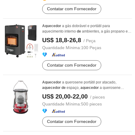
Contatar com Fornecedor
Aquecedor
a gás dobrável e portátil para
aquecimento interno
de
ambientes, a gás propano e
gás ...
US$ 18,8-26,8
/ Peça
Quantidade Mínima:
100 Peças
Contatar com Fornecedor
Aquecedor
a querosene portátil por atacado,
aquecedor
de
espaço,
aquecedor
a querosene
infravermelho ...
US$ 20,00-22,00
/ pieces
Quantidade Mínima:
500 pieces
Contatar com Fornecedor