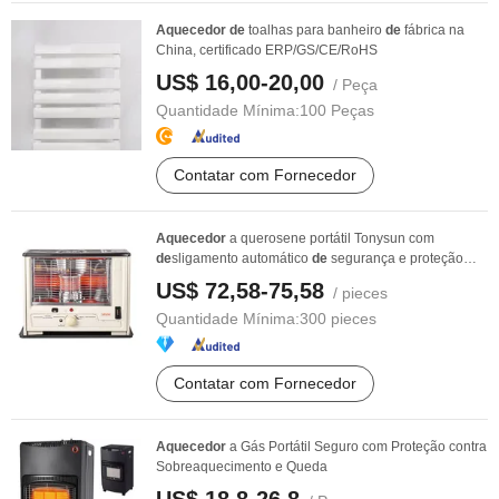
Aquecedor
de
toalhas para banheiro
de
fábrica na
China, certificado ERP/GS/CE/RoHS
US$ 16,00-20,00
/ Peça
Quantidade Mínima:
100 Peças
Contatar com Fornecedor
Aquecedor
a querosene portátil Tonysun com
de
sligamento automático
de
segurança e proteção
contra ...
US$ 72,58-75,58
/ pieces
Quantidade Mínima:
300 pieces
Contatar com Fornecedor
Aquecedor
a Gás Portátil Seguro com Proteção contra
Sobreaquecimento e Queda