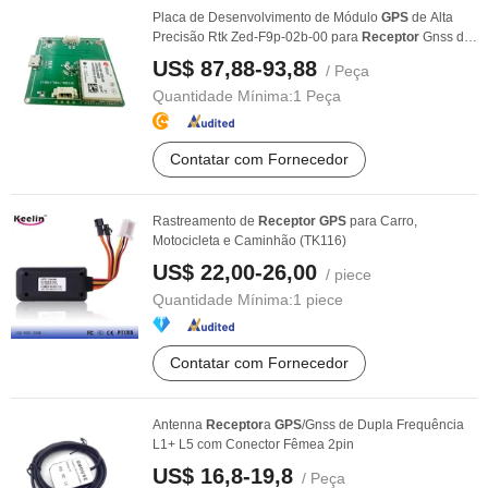
Placa de Desenvolvimento de Módulo
GPS
de Alta
Precisão Rtk Zed-F9p-02b-00 para
Receptor
Gnss de
...
US$ 87,88-93,88
/ Peça
Quantidade Mínima:
1 Peça
Contatar com Fornecedor
Rastreamento de
Receptor
GPS
para Carro,
Motocicleta e Caminhão (TK116)
US$ 22,00-26,00
/ piece
Quantidade Mínima:
1 piece
Contatar com Fornecedor
Antenna
Receptor
a
GPS
/Gnss de Dupla Frequência
L1+ L5 com Conector Fêmea 2pin
US$ 16,8-19,8
/ Peça