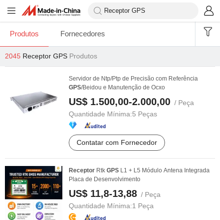
Produtos
Fornecedores
2045
Receptor GPS
Produtos
Servidor de Ntp/Ptp de Precisão com Referência
GPS
/Beidou e Manutenção de Ocxo
US$ 1.500,00-2.000,00
/ Peça
Quantidade Mínima:
5 Peças
Contatar com Fornecedor
Receptor
Rtk
GPS
L1 + L5 Módulo Antena Integrada
Placa de Desenvolvimento
US$ 11,8-13,88
/ Peça
Quantidade Mínima:
1 Peça