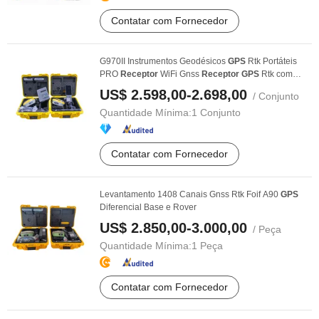
Contatar com Fornecedor
G970II Instrumentos Geodésicos
GPS
Rtk Portáteis
PRO
Receptor
WiFi Gnss
Receptor
GPS
Rtk com
Função ...
US$ 2.598,00-2.698,00
/ Conjunto
Quantidade Mínima:
1 Conjunto
Contatar com Fornecedor
Levantamento 1408 Canais Gnss Rtk Foif A90
GPS
Diferencial Base e Rover
US$ 2.850,00-3.000,00
/ Peça
Quantidade Mínima:
1 Peça
Contatar com Fornecedor