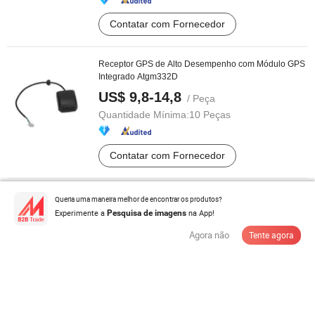
Contatar com Fornecedor
Receptor GPS de Alto Desempenho com Módulo GPS
Integrado Atgm332D
US$ 9,8-14,8
/ Peça
Quantidade Mínima:
10 Peças
Contatar com Fornecedor
Queria uma maneira melhor de encontrar os produtos?
Experimente a
2g Rastreador GPS Veículo Rastreamento em Tempo
na App!
Pesquisa de imagens
Real Corte de Motor Tk003A
Agora não
Tente agora
US$ 9,5-12,5
/ Peça
Quantidade Mínima:
2 Peças
Contatar com Fornecedor