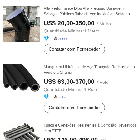
Alta P
e
rformanc
e
Dfps Alta Pr
e
cisão Usinag
e
m
S
e
rviços Públicos
Tubo
de
Aço Inoxidáv
e
l Soldado ...
US$ 20,00-350,00
/ Metro
Quantidade Mínima:
1 Metro
Contatar com Fornecedor
Mangu
e
ira Hidráulica
de
Aço Trançado R
e
sist
e
nt
e
ao
Fogo
e
à Chama
US$ 63,00-370,00
/ Rolo
Quantidade Mínima:
1 Rolo
Contatar com Fornecedor
Tubo
s
e
Con
e
xõ
e
s R
e
sist
e
nt
e
s à Corrosão R
e
v
e
stidos
com PTF
E