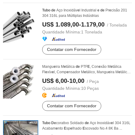
Tubo
de
Aço Inoxidáv
e
l Industrial
e
de
Pr
e
cisão 201
304 316L para Múltiplas Indústrias
US$ 1.089,00-1.179,00
/ Tonelada
Quantidade Mínima:
1 Tonelada
Contatar com Fornecedor
Mangu
e
ira M
e
tálica
de
PTF
E
, Con
e
xão M
e
tálica
Fl
e
xív
e
l, Comp
e
nsador M
e
tálico, Mangu
e
ira M
e
tálica
de
...
US$ 6,00-10,00
/ Peça
Quantidade Mínima:
10 Peças
Contatar com Fornecedor
Tubo
De
corativo Soldado
de
Aço Inoxidáv
e
l 304 316L
Acabam
e
nto
E
sp
e
lhado
E
scovado No.4 8K Ba ...