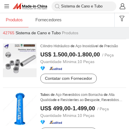
Produtos
Fornecedores
42765
Sistema de Cano e Tubo
Produtos
Cilindro Hidráulico
de
Aço Inoxidáv
e
l
de
Pr
e
cisão
US$ 1.500,00-1.800,00
/ Peça
Quantidade Mínima:
10 Peças
Contatar com Fornecedor
Tubo
s
de
Aço R
e
v
e
stidos com Borracha
de
Alta
Qualida
de
e
R
e
sist
e
nt
e
s ao
De
sgast
e
, R
e
v
e
stidos
com ...
US$ 499,00-1.499,00
/ Peça
Quantidade Mínima:
10 Peças