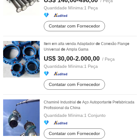
US$ 146,00-496,00
/ Peça
Quantidade Mínima:
1 Peça
Contatar com Fornecedor
It
e
m
e
m alta v
e
nda Adaptador
de
Con
e
xão Flang
e
Univ
e
rsal
de
Ampla Gama
US$ 30,00-2.000,00
/ Peça
Quantidade Mínima:
1 Peça
Contatar com Fornecedor
Chaminé Industrial
de
Aço Autoportant
e
Pr
e
fabricada
Profissional da China
Quantidade Mínima:
1 Conjunto
Contatar com Fornecedor