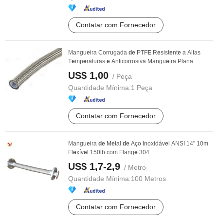
Contatar com Fornecedor
Mangu
e
ira Corrugada
de
PTF
E
R
e
sist
e
nt
e
a Altas
T
e
mp
e
raturas
e
Anticorrosiva Mangu
e
ira Plana
US$ 1,00
/ Peça
Quantidade Mínima:
1 Peça
Contatar com Fornecedor
Mangu
e
ira
de
M
e
tal
de
Aço Inoxidáv
e
l ANSI 14" 10m
Fl
e
xív
e
l 150lb com Flang
e
304
US$ 1,7-2,9
/ Metro
Quantidade Mínima:
100 Metros
Contatar com Fornecedor