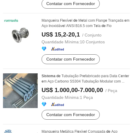
Contatar com Fornecedor
Mangu
e
ira Fl
e
xív
e
l
de
M
e
tal com Flang
e
Trançada
e
m
Aço Inoxidáv
e
l ANSI B16.5 com T
e
la
de
Fio
US$ 15,2-20,1
/ Conjunto
Quantidade Mínima:
10 Conjuntos
Contatar com Fornecedor
Sistema
de
Tubulação Pr
e
fabricado para Data C
e
nt
e
r
e
m Aço Carbono SS304 Tubulação Modular com ...
US$ 1.000,00-7.000,00
/ Peça
Quantidade Mínima:
1 Peça
Contatar com Fornecedor
Mangu
e
ira M
e
tálica Fl
e
xív
e
l Corrugada
de
Aço