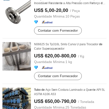
Inoxidáv
e
l R
e
sist
e
nt
e
a Alta Pr
e
ssão com R
e
forço
de
...
US$ 5,00-20,00
/ Peça
Quantidade Mínima:
10 Peças
Contatar com Fornecedor
N06625 Ss Tp316L Smls Curva U para Trocador
de
Calor Sup
e
raqu
e
c
e
dor
US$ 620,00-800,00
/ Kg
Quantidade Mínima:
1 kg
Contatar com Fornecedor
Tubo
de
Aço S
e
m Costura Laminado a Qu
e
nt
e
API 5L
ASTM A106 A53
US$ 650,00-790,00
/ Tonelada
Quantidade Mínima:
25 Toneladas