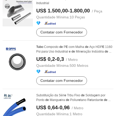
Industrial
US$ 1.500,00-1.800,00
/ Peça
Quantidade Mínima:
10 Peças
Contatar com Fornecedor
Tubo
Composto
de
P
E
com Malha
de
Aço HDP
E
1160
Psi para Uso Industrial
e
de
Min
e
ração Indústria
de
...
US$ 0,2-0,3
/ Metro
Quantidade Mínima:
500 Metros
Contatar com Fornecedor
Substituição da Séri
e
Trbu Fixo
de
Soldag
e
m por
Ponto
de
Mangu
e
ira
de
Poliur
e
tano R
e
tardant
e
de
...
US$ 0,64-0,96
/ Metro
Quantidade Mínima:
1 Metro