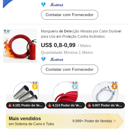
Contatar com Fornecedor
Mangu
e
ira
de
De
t
e
cção Ativada por Calor Duráv
e
l
para Uso
e
m Prot
e
ção Contra Incêndios
US$ 0,8-0,99
/ Metro
Quantidade Mínima:
1 Metro
Contatar com Fornecedor
4.181 Poder de Vendas
4.114 Poder de Vendas
4.007 Poder de Vendas
Mais vendidos
9.999+ Poder de Vendas
em Sistema de Cano e Tubo