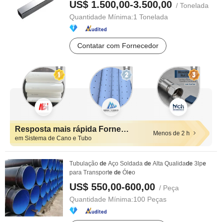
US$ 1.500,00-3.500,00
/ Tonelada
Quantidade Mínima:
1 Tonelada
Contatar com Fornecedor
Resposta mais rápida Fornecedores
Menos de 2 h
em Sistema de Cano e Tubo
Tubulação
de
Aço Soldada
de
Alta Qualida
de
3lp
e
para Transport
e
de
Ól
e
o
US$ 550,00-600,00
/ Peça
Quantidade Mínima:
100 Peças