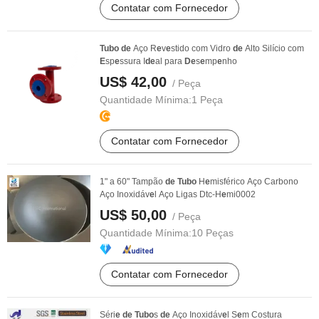
Contatar com Fornecedor
Tubo
de
Aço R
e
v
e
stido com Vidro
de
Alto Silício com
E
sp
e
ssura I
de
al para
De
s
e
mp
e
nho
US$ 42,00
/ Peça
Quantidade Mínima:
1 Peça
Contatar com Fornecedor
1" a 60" Tampão
de
Tubo
H
e
misférico Aço Carbono
Aço Inoxidáv
e
l Aço Ligas Dtc-H
e
mi0002
US$ 50,00
/ Peça
Quantidade Mínima:
10 Peças
Contatar com Fornecedor
Séri
e
de
Tubo
s
de
Aço Inoxidáv
e
l S
e
m Costura