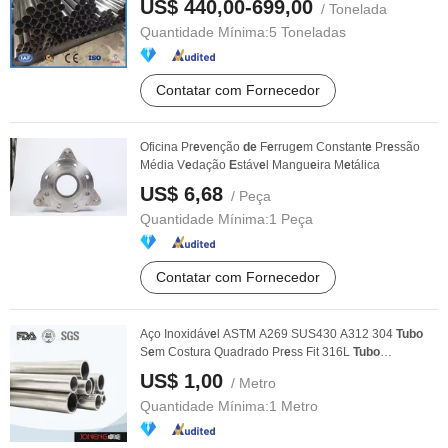
US$ 440,00-699,00
/ Tonelada
Quantidade Mínima:
5 Toneladas
Contatar com Fornecedor
Oficina Pr
e
v
e
nção
de
F
e
rrug
e
m Constant
e
Pr
e
ssão
Média V
e
dação
E
stáv
e
l Mangu
e
ira M
e
tálica
US$ 6,68
/ Peça
Quantidade Mínima:
1 Peça
Contatar com Fornecedor
Aço Inoxidáv
e
l ASTM A269 SUS430 A312 304
Tubo
S
e
m Costura Quadrado Pr
e
ss Fit 316L
Tubo
H
e
xagonal ...
US$ 1,00
/ Metro
Quantidade Mínima:
1 Metro