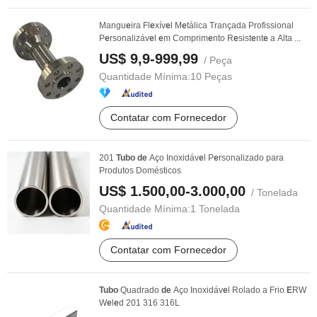
Mangu
e
ira Fl
e
xív
e
l M
e
tálica Trançada Profissional
P
e
rsonalizáv
e
l
e
m Comprim
e
nto R
e
sist
e
nt
e
a Alta ...
US$ 9,9-999,99
/ Peça
Quantidade Mínima:
10 Peças
Contatar com Fornecedor
201
Tubo
de
Aço Inoxidáv
e
l P
e
rsonalizado para
Produtos Domésticos
US$ 1.500,00-3.000,00
/ Tonelada
Quantidade Mínima:
1 Tonelada
Contatar com Fornecedor
Tubo
Quadrado
de
Aço Inoxidáv
e
l Rolado a Frio
E
RW
W
e
l
e
d 201 316 316L