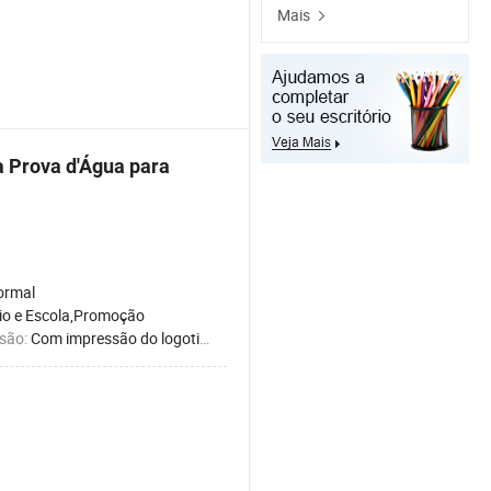
Mais
 à Prova d'Água para
ormal
rio e Escola,Promoção
são:
Com impressão do logotipo