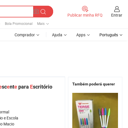
Entrar
Publicar minha RFQ
o
Bola Promocional
Mais
Comprador
Ajuda
Apps
Português
Também poderá querer
e
sc
e
nt
e
para
E
scritório
ormal
io e Escola
o Macio