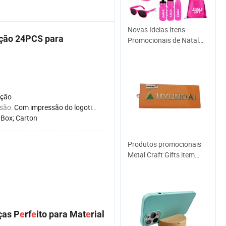
Novas Ideias Itens
ção 24PCS para
Promocionais de Natal
Produtos Empresariais
Personalizados com
Logotipo Marketing Itens
de Presentes
Corporativos para
rção
Publicidade
são:
Com impressão do logotipo
:
Box; Carton
Produtos promocionais
Metal Craft Gifts item
Custom Badge Metal Pins
Emblema
ças P
e
rf
e
ito para Mat
e
rial