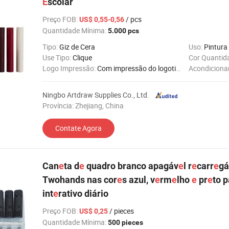
E
scolar
Preço FOB
:
/ pcs
US$ 0,55-0,56
Quantidade Mínima:
5.000 pcs
Tipo:
Giz de Cera
Uso:
Pintura
Use Tipo:
Clique
Cor Quantid
Logo Impressão:
Com impressão do logotipo
Acondicion
Ningbo Artdraw Supplies Co., Ltd.
Província: Zhejiang, China
Contate Agora
Can
e
ta d
e
quadro branco apagáv
e
l r
e
carr
e
gá
Twohands nas cor
e
s azul, v
e
rm
e
lho
e
pr
e
to 
int
e
rativo diário
Preço FOB
:
/ pieces
US$ 0,25
Quantidade Mínima:
500 pieces