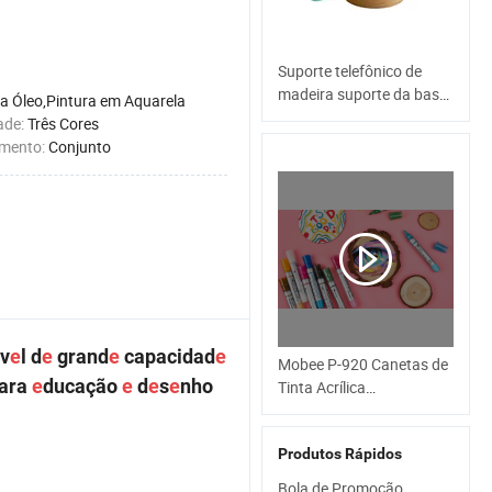
Suporte telefônico de
madeira suporte da base
 a Óleo,Pintura em Aquarela
do suporte de telemóvel
ade:
Três Cores
acessórios SUPORTE
amento:
Conjunto
TELEFONE
v
e
l d
e
grand
e
capacidad
e
Mobee P-920 Canetas de
para
e
ducação
e
d
e
s
e
nho
Tinta Acrílica
Fluorescente para
Escritório
Produtos Rápidos
Bola de Promoção