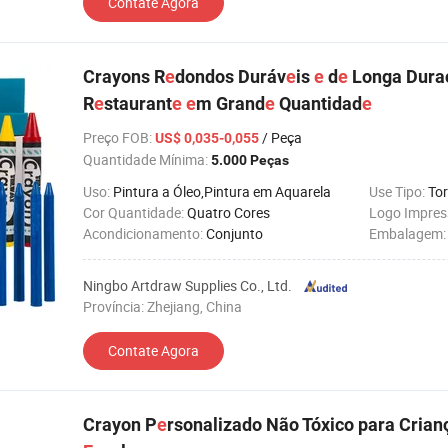
Contate Agora
Crayons R
e
dondos Duráv
e
is
e
d
e
Longa Dura
R
e
staurant
e
e
m Grand
e
Quantidad
e
Preço FOB
:
/ Peça
US$ 0,035-0,055
Quantidade Mínima:
5.000 Peças
Uso:
Pintura a Óleo,Pintura em Aquarela
Use Tipo:
To
Cor Quantidade:
Quatro Cores
Logo Impres
Acondicionamento:
Conjunto
Embalagem
Ningbo Artdraw Supplies Co., Ltd.
Província: Zhejiang, China
Contate Agora
Crayon P
e
rsonalizado Não Tóxico para Crian