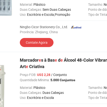
Material:
Plástico
Tamanho:
N
Duas Cabeças:
Sem Duas Cabeças
Ponto de di
Uso:
Escritório e Escola,Promoção
Tipo de Tint
Ningbo Cicor Stationery Co., Ltd.
Província: Zhejiang, China
Contate Agora
Marcador
e
s à Bas
e
d
e
Álcool 48-Color Vibra
Art
e
Criativa
Preço FOB
:
/ Conjunto
US$ 2,28
Quantidade Mínima:
5.000 Conjuntos
Material:
Plástico
Tamanho:
N
Duas Cabeças:
Duas Cabeças
Ponto de di
Uso:
Escritório e Escola
Tipo de Tint