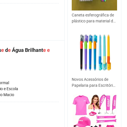
Caneta esferográfica de
plástico para material de
escritório
s
e
d
e
Água Brilhant
e
e
Novos Acessórios de
ormal
Papelaria para Escritório
io e Escola
Caneta Esferográfica de
o Macio
Cores Mistas Caneta Gel
Caneta Apagável Friction