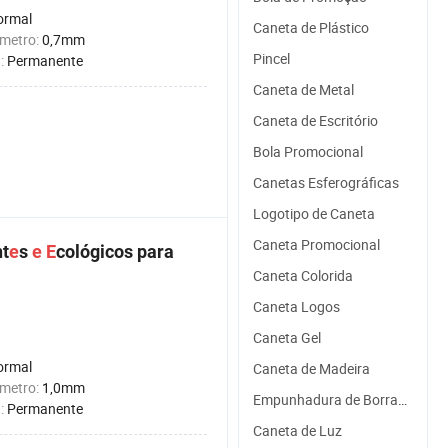
ormal
Caneta de Plástico
âmetro:
0,7mm
Pincel
a:
Permanente
Caneta de Metal
Caneta de Escritório
Bola Promocional
Canetas Esferográficas
Logotipo de Caneta
Caneta Promocional
nt
e
s
e
E
cológicos para
Caneta Colorida
Caneta Logos
Caneta Gel
ormal
Caneta de Madeira
âmetro:
1,0mm
Empunhadura de Borracha
a:
Permanente
Caneta de Luz