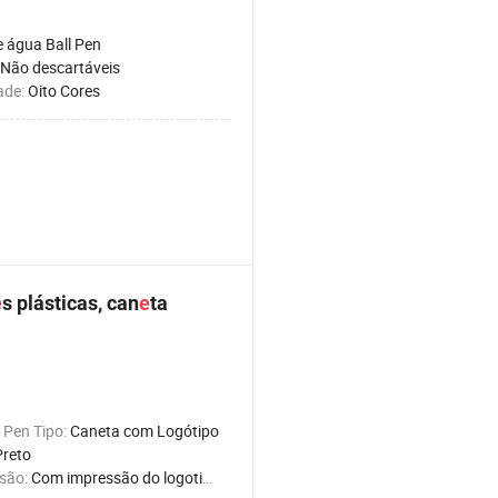
 água Ball Pen
Não descartáveis
ade:
Oito Cores
e
s plásticas, can
e
ta
 Pen Tipo:
Caneta com Logótipo
Preto
são:
Com impressão do logotipo