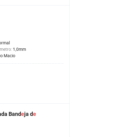
ormal
âmetro:
1,0mm
o Macio
ada Band
e
ja d
e