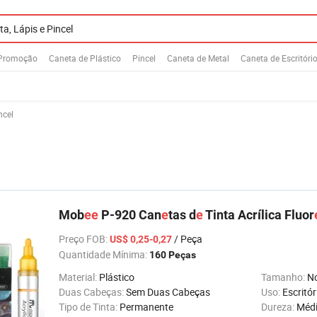
 Promoção
Caneta de Plástico
Pincel
Caneta de Metal
Caneta de Escritóri
ncel
Mob
e
e
P-920 Can
e
tas d
e
Tinta Acrílica Fluor
Preço FOB
:
/ Peça
US$ 0,25-0,27
Quantidade Mínima:
160 Peças
Material:
Plástico
Tamanho:
N
Duas Cabeças:
Sem Duas Cabeças
Uso:
Escritór
Tipo de Tinta:
Permanente
Dureza:
Médi