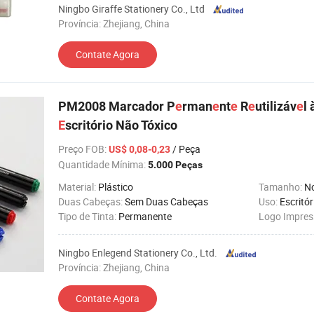
Ningbo Giraffe Stationery Co., Ltd
Província: Zhejiang, China
Contate Agora
PM2008 Marcador P
e
rman
e
nt
e
R
e
utilizáv
e
l
E
scritório Não Tóxico
Preço FOB
:
/ Peça
US$ 0,08-0,23
Quantidade Mínima:
5.000 Peças
Material:
Plástico
Tamanho:
N
Duas Cabeças:
Sem Duas Cabeças
Uso:
Escritó
Tipo de Tinta:
Permanente
Logo Impres
Ningbo Enlegend Stationery Co., Ltd.
Província: Zhejiang, China
Contate Agora