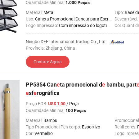
Quantidade Mínima:
1.000 Peças
Material:
Metal
Tipo:
Base de
Uso:
Caneta Promocional,Caneta para Escritório e Escola
Descartável:
Logo Impressão:
Com impressão do logotipo
Cor Quantid
Ningbo DEF International Trading Co., Ltd.
Província: Zhejiang, China
Contate Agora
PP5354 Can
e
ta promocional d
e
bambu, part
e
sf
e
rográfica
Preço FOB
:
/ Peça
US$ 1,00
Quantidade Mínima:
100 Peças
Material:
Bambu
Promocional
Tipo Promocional Pen corpo:
Esportivo
Refill cores:
Cor:
Vermelho
Logo Impres