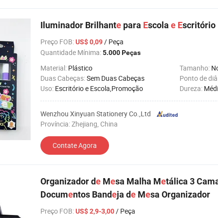
Iluminador Brilhant
e
para
E
scola
e
E
scritório
Preço FOB
:
/ Peça
US$ 0,09
Quantidade Mínima:
5.000 Peças
Material:
Plástico
Tamanho:
N
Duas Cabeças:
Sem Duas Cabeças
Ponto de di
Uso:
Escritório e Escola,Promoção
Dureza:
Médi
Wenzhou Xinyuan Stationery Co.,Ltd
Província: Zhejiang, China
Contate Agora
Organizador d
e
M
e
sa Malha M
e
tálica 3 Cam
Docum
e
ntos Band
e
ja d
e
M
e
sa Organizador
Preço FOB
:
/ Peça
US$ 2,9-3,00