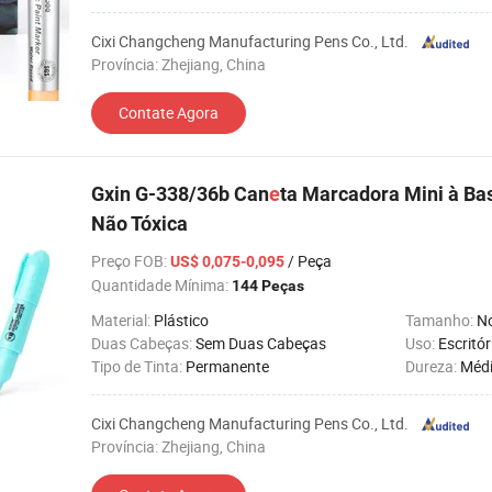
Cixi Changcheng Manufacturing Pens Co., Ltd.
Província: Zhejiang, China
Contate Agora
Gxin G-338/36b Can
e
ta Marcadora Mini à Ba
Não Tóxica
Preço FOB
:
/ Peça
US$ 0,075-0,095
Quantidade Mínima:
144 Peças
Material:
Plástico
Tamanho:
N
Duas Cabeças:
Sem Duas Cabeças
Uso:
Escritór
Tipo de Tinta:
Permanente
Dureza:
Médi
Cixi Changcheng Manufacturing Pens Co., Ltd.
Província: Zhejiang, China