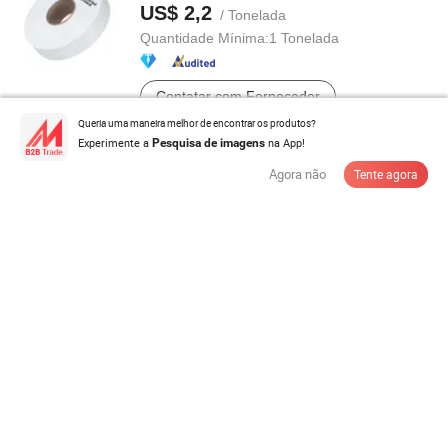
US$ 2,2
/ Tonelada
Quantidade Mínima:
1 Tonelada
Contatar com Fornecedor
Queria uma maneira melhor de encontrar os produtos?
Experimente a
na App!
Pesquisa de imagens
Várias Cores 100% Fio DTY de Poliéster para Tricô
Agora não
Tente agora
US$ 1,2-2,00
/ Peça
Quantidade Mínima:
1.000 Peças
Contatar com Fornecedor
Fio de Poliéster Reciclado Texturizado por Desenho
DTY Tingido em Massa ...
US$ 1,1-1,9
/ Kg
Quantidade Mínima:
700 kg