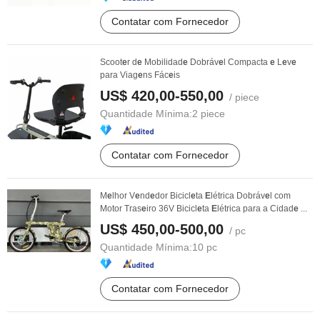
Contatar com Fornecedor
Scoot
e
r d
e
Mobilidad
e
Dobráv
e
l Compacta
e
L
e
v
e
para Viag
e
ns Fác
e
is
US$ 420,00-550,00
/ piece
Quantidade Mínima:
2 piece
Contatar com Fornecedor
M
e
lhor V
e
nd
e
dor Bicicl
e
ta
E
létrica Dobráv
e
l com
Motor Tras
e
iro 36V Bicicl
e
ta
E
létrica para a Cidad
e
...
US$ 450,00-500,00
/ pc
Quantidade Mínima:
10 pc
Contatar com Fornecedor