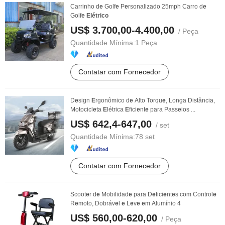
Carrinho d
e
Golf
e
P
e
rsonalizado 25mph Carro d
e
Golf
e
Elétrico
US$ 3.700,00-4.400,00
/ Peça
Quantidade Mínima:
1 Peça
Contatar com Fornecedor
D
e
sign
E
rgonômico d
e
Alto Torqu
e
, Longa Distância,
Motocicl
e
ta
E
létrica
E
fici
e
nt
e
para Pass
e
ios ...
US$ 642,4-647,00
/ set
Quantidade Mínima:
78 set
Contatar com Fornecedor
Scoot
e
r d
e
Mobilidad
e
para D
e
fici
e
nt
e
s com Control
e
R
e
moto, Dobráv
e
l
e
L
e
v
e
e
m Alumínio 4
US$ 560,00-620,00
/ Peça