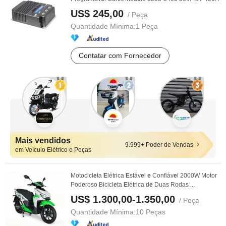
US$ 245,00
/ Peça
Quantidade Mínima:
1 Peça
Contatar com Fornecedor
Mais vendidos
9.999+ Poder de Vendas
em Veículo Elétrico e Peças
Motocicl
e
ta
E
létrica
E
stáv
e
l
e
Confiáv
e
l 2000W Motor
Pod
e
roso Bicicl
e
ta
E
létrica d
e
Duas Rodas ...
US$ 1.300,00-1.350,00
/ Peça
Quantidade Mínima:
10 Peças