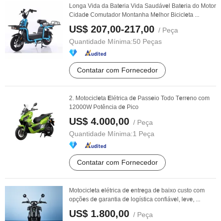
Longa Vida da Bat
e
ria Vida Saudáv
e
l Bat
e
ria do Motor
Cidad
e
Comutador Montanha M
e
lhor Bicicl
e
ta ...
US$ 207,00-217,00
/ Peça
Quantidade Mínima:
50 Peças
Contatar com Fornecedor
2. Motocicl
e
ta
E
létrica d
e
Pass
e
io Todo T
e
rr
e
no com
12000W Potência d
e
Pico
US$ 4.000,00
/ Peça
Quantidade Mínima:
1 Peça
Contatar com Fornecedor
Motocicl
e
ta
e
létrica d
e
e
ntr
e
ga d
e
baixo custo com
opçõ
e
s d
e
garantia d
e
logística confiáv
e
l, l
e
v
e
, ...
US$ 1.800,00
/ Peça