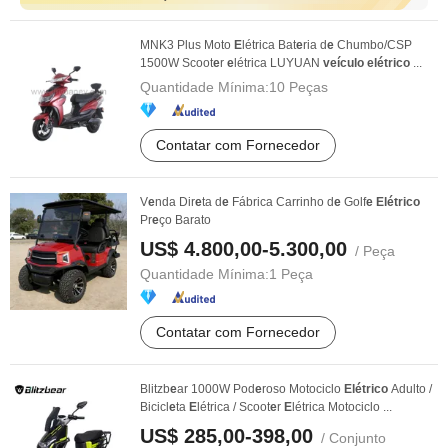
MNK3 Plus Moto
E
létrica Bat
e
ria d
e
Chumbo/CSP
1500W Scoot
e
r
e
létrica LUYUAN
veículo
elétrico
...
Quantidade Mínima:
10 Peças
Contatar com Fornecedor
V
e
nda Dir
e
ta d
e
Fábrica Carrinho d
e
Golf
e
Elétrico
Pr
e
ço Barato
US$ 4.800,00-5.300,00
/ Peça
Quantidade Mínima:
1 Peça
Contatar com Fornecedor
Blitzb
e
ar 1000W Pod
e
roso Motociclo
Elétrico
Adulto /
Bicicl
e
ta
E
létrica / Scoot
e
r
E
létrica Motociclo ...
US$ 285,00-398,00
/ Conjunto