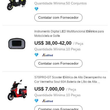
Quantidade Mínima:
50 Conjuntos
Contatar com Fornecedor
Instrum
e
nto Digital L
E
D Multifuncional
Elétrico
para
Motocicl
e
ta
e
Golf
e
US$ 38,00-42,00
/ Peça
Quantidade Mínima:
10 Peças
Contatar com Fornecedor
S70PRO-GT Scoot
e
r
E
létrica d
e
Alto D
e
s
e
mp
e
nho na
Cor V
e
rm
e
lha Soul 60A Bat
e
ria d
e
Lítio d
e
Alta ...
US$ 7.000,00
/ Peça
Quantidade Mínima:
10 Peças
Contatar com Fornecedor