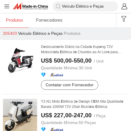
Produtos
Fornecedores
305403
Veículo Elétrico e Peças
Produtos
D
e
slocam
e
nto Diário na Cidad
e
Kup
e
ng 72V
Motocicl
e
ta
E
létrica d
e
Chumbo ao Ar Livr
e
para
Usuários ...
US$ 500,00-550,00
/ Unit
Quantidade Mínima:
30 Unit
Contatar com Fornecedor
Y2-N1 Moto
E
létrica d
e
D
e
sign O
E
M Alta Qualidad
e
Barata 1000W 72V 20ah Bicicl
e
ta
E
létrica
US$ 227,00-247,00
/ Peça
Quantidade Mínima:
50 Peças