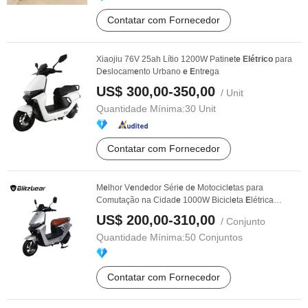
Contatar com Fornecedor
Xiaojiu 76V 25ah Lítio 1200W Patin
e
t
e
Elétrico
para
D
e
slocam
e
nto Urbano
e
E
ntr
e
ga
US$ 300,00-350,00
/ Unit
Quantidade Mínima:
30 Unit
Contatar com Fornecedor
M
e
lhor V
e
nd
e
dor Séri
e
d
e
Motocicl
e
tas para
Comutação na Cidad
e
1000W Bicicl
e
ta
E
létrica
Scoot
e
r
US$ 200,00-310,00
/ Conjunto
Quantidade Mínima:
50 Conjuntos
Contatar com Fornecedor