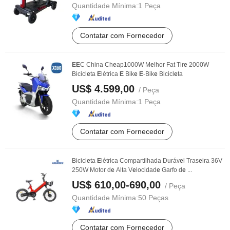
Quantidade Mínima:
1 Peça
Contatar com Fornecedor
E
E
C China Ch
e
ap1000W M
e
lhor Fat Tir
e
2000W
Bicicl
e
ta
E
létrica
E
Bik
e
E
-Bik
e
Bicicl
e
ta
US$ 4.599,00
/ Peça
Quantidade Mínima:
1 Peça
Contatar com Fornecedor
Bicicl
e
ta
E
létrica Compartilhada Duráv
e
l Tras
e
ira 36V
250W Motor d
e
Alta V
e
locidad
e
Garfo d
e
...
US$ 610,00-690,00
/ Peça
Quantidade Mínima:
50 Peças
Contatar com Fornecedor