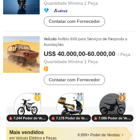
Quantidade Mínima:
1 Peça
Contatar com Fornecedor
Veículo
Anfíbio 8X8 para S
e
rviços d
e
R
e
sposta a
Inundaçõ
e
s
US$ 40.000,00-60.000,00
/ Peça
Quantidade Mínima:
1 Peça
Contatar com Fornecedor
7.244 Poder de Vendas
7.178 Poder de Vendas
7.086 Poder de Vendas
Mais vendidos
9.999+ Poder de Vendas
em Veículo Elétrico e Peças