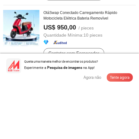
OláSwap Conectado Carregamento Rápido
Motocicleta Elétrica Bateria Removível
US$ 950,00
/ pieces
Quantidade Mínima:
10 pieces
Contatar com Fornecedor
Queria uma maneira melhor de encontrar os produtos?
Experimente a
na App!
Pesquisa de imagens
Agora não
Tente agora
Byd Song Plus 520km 5-Door 5-Seater Veículo Elétrico
EV Carro Usado SUV Médio ...
US$ 20.000,00-200.000,00
/ Peça
Quantidade Mínima:
1 Peça
Contatar com Fornecedor
Motor de Bicicleta Elétrica com Design Sem Escovas e