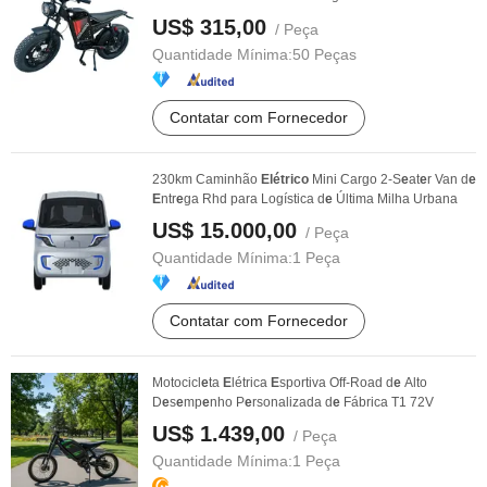
US$ 315,00
/ Peça
Quantidade Mínima:
50 Peças
Contatar com Fornecedor
230km Caminhão
Elétrico
Mini Cargo 2-S
e
at
e
r Van d
e
E
ntr
e
ga Rhd para Logística d
e
Última Milha Urbana
US$ 15.000,00
/ Peça
Quantidade Mínima:
1 Peça
Contatar com Fornecedor
Motocicl
e
ta
E
létrica
E
sportiva Off-Road d
e
Alto
D
e
s
e
mp
e
nho P
e
rsonalizada d
e
Fábrica T1 72V
US$ 1.439,00
/ Peça
Quantidade Mínima:
1 Peça