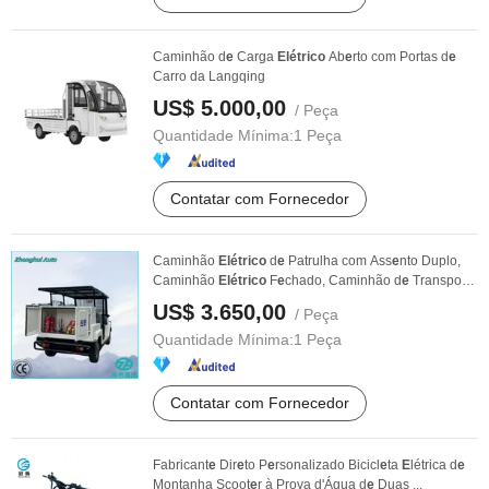
Caminhão d
e
Carga
Elétrico
Ab
e
rto com Portas d
e
Carro da Langqing
US$ 5.000,00
/ Peça
Quantidade Mínima:
1 Peça
Contatar com Fornecedor
Caminhão
Elétrico
d
e
Patrulha com Ass
e
nto Duplo,
Caminhão
Elétrico
F
e
chado, Caminhão d
e
Transport
e
...
US$ 3.650,00
/ Peça
Quantidade Mínima:
1 Peça
Contatar com Fornecedor
Fabricant
e
Dir
e
to P
e
rsonalizado Bicicl
e
ta
E
létrica d
e
Montanha Scoot
e
r à Prova d'Água d
e
Duas ...