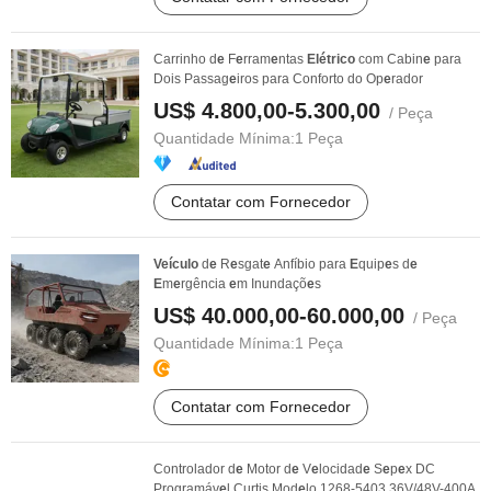
Carrinho d
e
F
e
rram
e
ntas
Elétrico
com Cabin
e
para
Dois Passag
e
iros para Conforto do Op
e
rador
US$ 4.800,00-5.300,00
/ Peça
Quantidade Mínima:
1 Peça
Contatar com Fornecedor
Veículo
d
e
R
e
sgat
e
Anfíbio para
E
quip
e
s d
e
E
m
e
rgência
e
m Inundaçõ
e
s
US$ 40.000,00-60.000,00
/ Peça
Quantidade Mínima:
1 Peça
Contatar com Fornecedor
Controlador d
e
Motor d
e
V
e
locidad
e
S
e
p
e
x DC
Programáv
e
l Curtis Mod
e
lo 1268-5403 36V/48V-400A