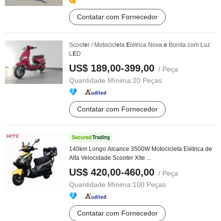
Contatar com Fornecedor
Scoot
e
r / Motocicl
e
ta
E
létrica Nova
e
Bonita com Luz
L
E
D
US$ 189,00-399,00
/ Peça
Quantidade Mínima:
20 Peças
Contatar com Fornecedor
140km Longo Alcance 3500W Motocicleta Elétrica de
Alta Velocidade Scooter Xite ...
US$ 420,00-460,00
/ Peça
Quantidade Mínima:
100 Peças
Contatar com Fornecedor