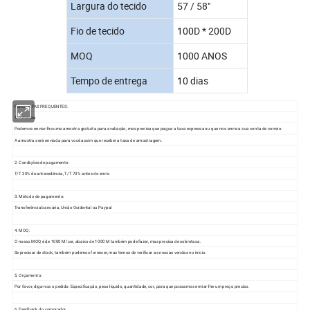
Largura do tecido
57 / 58"
Fio de tecido
100D * 200D
MOQ
1000 ANOS
Tempo de entrega
10 dias
PERGUNTAS FREQUENTES:
1. Amostra
Podemos enviar-lhe uma amostra gratuita para avaliação, mas precisa que pague a taxa expressa ou que nos envie a sua conta de correio.
A amostra será enviada para você assim que receber a taxa de amostragem.
2. Condições de pagamento:
T/T 30% de antecedência, T/T 70% antes do envio
3. Método de pagamento:
Transferência bancária, União Ocidental ou Paypal
4. MOQ:
O nosso MOQ é de 1000 M/cor, abaixo de 1000 M também pode fazer, mas precisa de sobretaxa.
Se precisar de stock, também podemos fornecer, mas temos de verificar as nossas vendas no início.
5. Orçamento:
Por favor, diga-nos o pedido: Especificação, peso líquido, quantidade, cor, para que possamos enviar-lhe um preço preciso.
6. Feedback do comprador