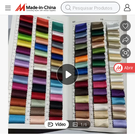
Abrir
Vídeo
1
/
6