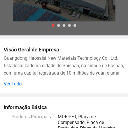
Visão Geral de Empresa
Guangdong Haosaisi New Materials Technology Co., Ltd.
Está localizado na cidade de Shishan, na cidade de Foshan,
com uma capital registrada de 10 milhões de yuan e uma
área de 8 000 metros quadrados. Com uma forte equipa de
Ver Tudo
I&D e capacidade de produção, é uma nova empresa de
tecnologia de materiais de grande escala que integra
design, I&D, fabrico e marketing. É especializado na
Informação Básica
produção de placas e placas PET importadas de alta
Produtos Principais:
MDF PET, Placa de
qualidade, fornecendo aos consumidores quadros
Compensado, Placa de
decorativos simples, modernos e de alta qualidade.
Partículas, Placa de Madeira