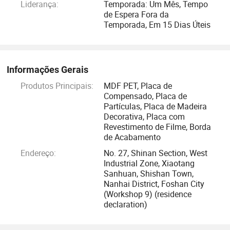
Liderança:
Temporada: Um Mês, Tempo
de Espera Fora da
Como um material ecológico de grau alimentar reconhecido
Temporada, Em 15 Dias Úteis
tanto em casa como no estrangeiro, os materiais da série
LG-PET da Coreia do Sul têm demonstrado fortes
vantagens na verificação a longo prazo. Têm as
Informações Gerais
características de uma pequena diferença de cor, sem
desvanecimento, resistência à pressão e ao impacto,
Produtos Principais:
MDF PET, Placa de
Compensado, Placa de
resistência a temperaturas elevadas e limpeza fácil, e são
Partículas, Placa de Madeira
amplamente reconhecidas e amadas pelos consumidores.
Decorativa, Placa com
Revestimento de Filme, Borda
de Acabamento
Endereço:
No. 27, Shinan Section, West
Industrial Zone, Xiaotang
Sanhuan, Shishan Town,
Nanhai District, Foshan City
(Workshop 9) (residence
declaration)