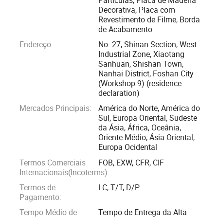
Decorativa, Placa com
Revestimento de Filme, Borda
Na produção de futuros produtos de materiais de
de Acabamento
construção, a alta qualidade e a protecção ambiental são
Endereço:
No. 27, Shinan Section, West
as principais orientações de desenvolvimento. Com a
Industrial Zone, Xiaotang
melhoria do nível de produção das pessoas, elas começam
Sanhuan, Shishan Town,
a buscar a qualidade de vida e a saúde física e mental. As
Nanhai District, Foshan City
tábuas decorativas comuns estão longe de satisfazer os
(Workshop 9) (residence
declaration)
requisitos e alguns materiais liberam até gases tóxicos,
Mercados Principais:
América do Norte, América do
como o formaldeído, afetando a vida normal das pessoas.
Sul, Europa Oriental, Sudeste
da Ásia, África, Oceânia,
Nesta situação, os painéis PET têm sido amplamente
Oriente Médio, Ásia Oriental,
preocupados com a indústria de decoração doméstica e
Europa Ocidental
externa para sua alta proteção ambiental, não toxicidade e
Termos Comerciais
FOB, EXW, CFR, CIF
grau alimentar. Nos últimos anos, tornaram-se também o
Internacionais(Incoterms):
quadro preferido para a decoração geral de casa, entre os
Termos de
LC, T/T, D/P
quais os quadros coreanos da série LG-PET são
Pagamento:
particularmente populares.
Tempo Médio de
Tempo de Entrega da Alta