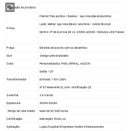
Descrição do produto:
Frente/Trás acrílico / Resina / Aço inoxidável/alumínio
Lado: Metal/ Aço inoxidável / alumínio / cobre/Bronze
Prima
Dentro: IP 66 à prova de UL 6500K/4000K módulos LED/Faixas
Preço
Ele está de acordo com os desenhos
Size
Design personalizado
Color
Personalizados, PMS, MP,RAL, AKZON
Saída: 12V
Transformador
Entrada: 110V-240V
IP 67 Meanwell UL com certificação CE
Garantia
3 a 5 anos
Espessura
30mm-60mm
Tempo de vida médio
Mais de 50.000 horas
Certificação
Marcação, RoHs, UL
Aplicação
Lojas/hospital/Empresas/Hotéis e Restaurantes