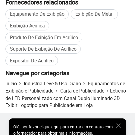
Fornecedores relacionados
Equipamento De Exibição
Exibição De Metal
Exibição Acrílica
Produto De Exibição Em Acrílico
Suporte De Exibição De Acrílico
Expositor De Acrílico
Navegue por categorias
Início
Indústria Leve & Uso Diário
Equipamentos de
Exibição e Publicidade
Carta de Publicidade
Letreiro
de LED Personalizado com Canal Duplo Iluminado 3D
Exibir Logotipo para Publicidade em Loja
Produtos Populares
Preço dos Produtos Quentes
Olá
,
por favor clique aqui para entrar em contato com
Produtos Quentes por Atacado
Comprador de Estrela
o fornecedor para obter mais informações.