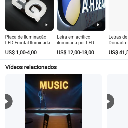
Placa de Iluminação
Letra em acrílico
Letras de 
LED Frontal Iluminada
iluminada por LED
Dourado
em Acrílico
popular na frente e
Personal
US$ 1,00-4,00
US$ 12,00-18,00
US$ 41,5
Personalizado
atrás
Decoraçã
Estilosa
Vídeos relacionados