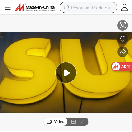
tipo para Publicidade em Loja
Letreiro de LED Personalizado com Canal Duplo Iluminado 3D Exibir Logo
Abrir
Vídeo
1
/
1