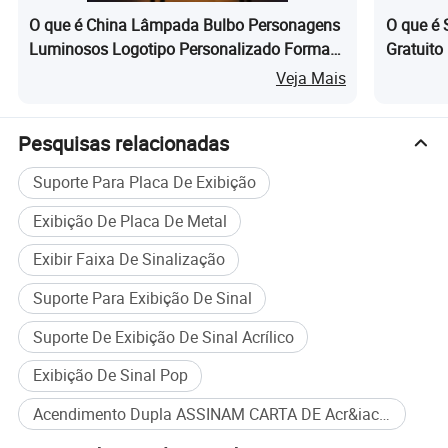
O que é China Lâmpada Bulbo Personagens
O que é 
Luminosos Logotipo Personalizado Formato
Gratuito
Durável Vidro Sinalização
Festa de
Veja Mais
Pesquisas relacionadas
Suporte Para Placa De Exibição
Exibição De Placa De Metal
Exibir Faixa De Sinalização
Suporte Para Exibição De Sinal
Suporte De Exibição De Sinal Acrílico
Exibição De Sinal Pop
Acendimento Dupla ASSINAM CARTA DE Acr&iacute;lico Assinar compra em massa