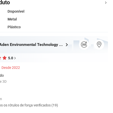
duto
Disponível
Metal
Plástico
Zhongshan Aden Environmental Technology Co., Ltd.
5.0
Desde 2022
ado
re 3D
on
s os rótulos de força verificados (19)