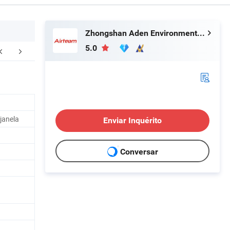
Zhongshan Aden Environmental Technology Co., Ltd.
5.0
janela
Enviar Inquérito
Conversar