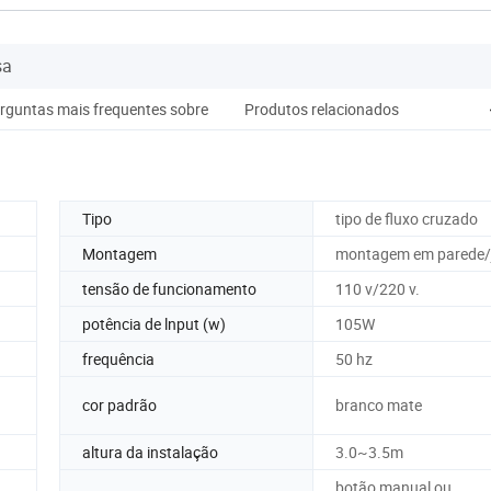
sa
rguntas mais frequentes sobre
Produtos relacionados
Tipo
tipo de fluxo cruzado
Montagem
montagem em parede/
tensão de funcionamento
110 v/220 v.
potência de lnput (w)
105W
frequência
50 hz
cor padrão
branco mate
altura da instalação
3.0~3.5m
botão manual ou