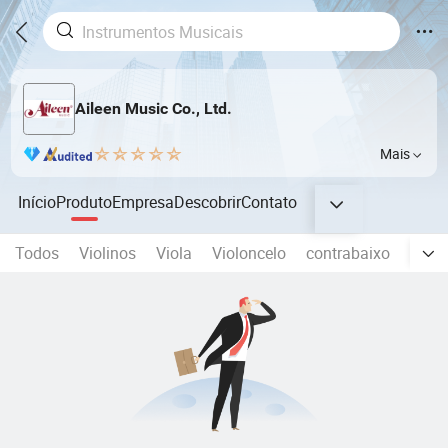
Aileen Music Co., Ltd.
Mais
Início
Produto
Empresa
Descobrir
Contato
Todos
Violinos
Viola
Violoncelo
contrabaixo
Violõ