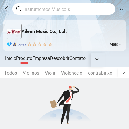
Aileen Music Co., Ltd.
Mais
Início
Produto
Empresa
Descobrir
Contato
Todos
Violinos
Viola
Violoncelo
contrabaixo
Violõ