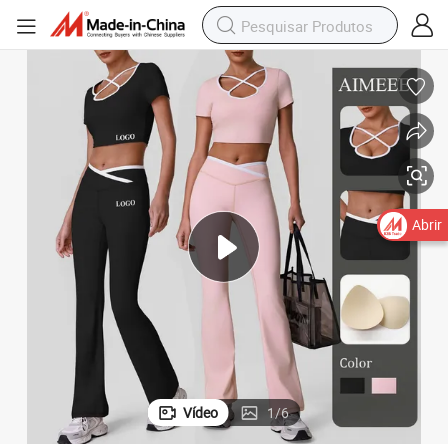
Abrir
Vídeo
1
/
6