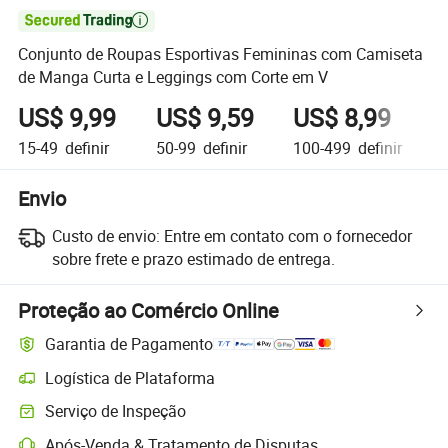

Conjunto de Roupas Esportivas Femininas com Camiseta
de Manga Curta e Leggings com Corte em V
US$ 9,99
US$ 9,59
US$ 8,99
15-49
definir
50-99
definir
100-499
definir
5
Envio
Custo de envio:
Entre em contato com o fornecedor
sobre frete e prazo estimado de entrega.
Proteção ao Comércio Online
Garantia de Pagamento
Logística de Plataforma
Serviço de Inspeção
Após-Venda & Tratamento de Disputas