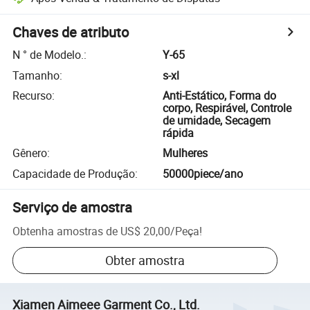
Chaves de atributo
N ° de Modelo.
:
Y-65
Tamanho
:
s-xl
Recurso
:
Anti-Estático, Forma do
corpo, Respirável, Controle
de umidade, Secagem
rápida
Gênero
:
Mulheres
Capacidade de Produção
:
50000piece/ano
Serviço de amostra
Obtenha amostras de
US$ 20,00
/
Peça
!
Obter amostra
Xiamen Aimeee Garment Co., Ltd.