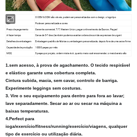
Design
O OEM & ODM são viáveis, podem ser personalizados com o design, o logotipo
Cor
Pode ser personalizada a cores
Prazo de pagamento
Garantia comercial, T/T, Western Union, pagar online através da Escrow, Paypal
A fazer tempo
Cerca de 3-7 dias (também podemos aceitar ordens de corrida se precisar de urgent
Detalhes da embalagem
Embalagem padrão de fábrica ou embalagem personalizada, depois fora de uma caixa firme
Capacidade de produção
10000 peças por mês
MOQ
5 peças por projeto, ordem mista é ok, quanto mais você encomendar, o mais barato são
1.
sem acesso, à prova de agachamento.
O tecido respirável
e elástico garante uma cobertura completa.
Cintura
subida, macia, sem cavar, controlo de barriga.
Experimente leggings sem costuras.
3.
Vire o seu equipamento para dentro para fora ao lavar;
lave separadamente.
Secar ao ar ou secar na máquina a
baixas temperaturas.
4.
Perfect para
ioga/exercício/fitness/running/exercício/viagens, qualquer
tipo de exercício ou utilização diária.