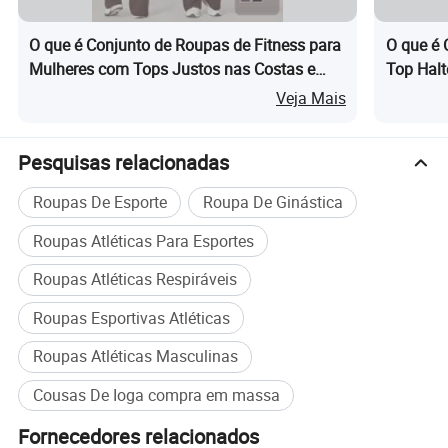
O que é Conjunto de Roupas de Fitness para
O que é
CALÇÕES
Mulheres com Tops Justos nas Costas e
Top Halt
S
M
L
XL
Calças Flare para Corrida e Yoga
Cintura 
Veja Mais
Cintura
54
58
62
66
Anca
76
80
84
88
Calças
110
111
112
113
Fundo frouxo
42
44
46
48
Pesquisas relacionadas
Roupas De Esporte
Roupa De Ginástica
Leggings
S
M
L
XL
Roupas Atléticas Para Esportes
Cintura
54
58
62
66
Anca
76
80
84
88
Roupas Atléticas Respiráveis
Calças
110
111
112
113
Fundo frouxo
19
20
21
22
Roupas Esportivas Atléticas
1. Todos os dados acima são medidos manualmente, é normal
haver um erro de 1 a 3 cm.
Roupas Atléticas Masculinas
2. Recomenda-se que os dados acima indicados se baseiem na
Cousas De Ioga compra em massa
forma corporal média, adequada para a maioria das pessoas.
3. Se tiver alguma dúvida, consulte o serviço de atendimento ao
Fornecedores relacionados