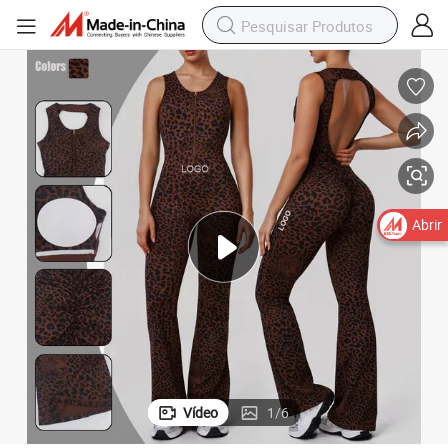
Abrir
Vídeo
1
/
6