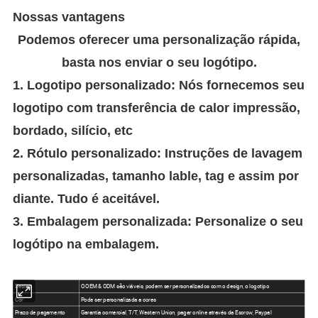
Nossas vantagens
Podemos oferecer uma personalização rápida,
basta nos enviar o seu logótipo.
1. Logotipo personalizado: Nós fornecemos seu
logotipo com transferência de calor impressão,
bordado, silício, etc
2. Rótulo personalizado: Instruções de lavagem
personalizadas, tamanho lable, tag e assim por
diante. Tudo é aceitável.
3. Embalagem personalizada: Personalize o seu
logótipo na embalagem.
Design
O OEM & ODM são viáveis, podem ser personalizados com o design, o logotipo
Cor
Pode ser personalizada a cores
Prazo de pagamento
Garantia comercial, T/T, Western Union, pagar online através da Escrow, Paypal