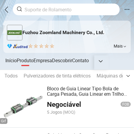
Fuzhou Zoomland Machinery Co., Ltd.
Mais
Início
Produto
Empresa
Descobrir
Contato
Todos
Pulverizadores de tinta elétricos
Máquinas de marc
Bloco de Guia Linear Tipo Bola de
Carga Pesada, Guia Linear em Trilho
Guia
Negociável
FOB
5 Jogos
(MOQ)