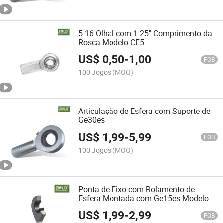
5 16 Olhal com 1.25" Comprimento da
Rosca Modelo CF5
US$
0,50
-
1,00
FOB
100 Jogos
(MOQ)
Articulação de Esfera com Suporte de
Ge30es
US$
1,99
-
5,99
FOB
100 Jogos
(MOQ)
Ponta de Eixo com Rolamento de
Esfera Montada com Ge15es Modelo
SA15es
US$
1,99
-
2,99
FOB