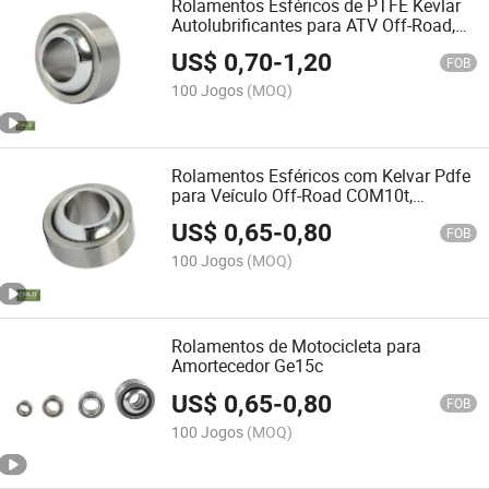
Rolamentos Esféricos de PTFE Kevlar
Autolubrificantes para ATV Off-Road,
4X4, Go-Kart COM12t
US$
0,70
-
1,20
FOB
100 Jogos
(MOQ)
Rolamentos Esféricos com Kelvar Pdfe
para Veículo Off-Road COM10t,
COM12t, COM16t
US$
0,65
-
0,80
FOB
100 Jogos
(MOQ)
Rolamentos de Motocicleta para
Amortecedor Ge15c
US$
0,65
-
0,80
FOB
100 Jogos
(MOQ)