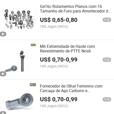
Ge16c Rolamentos Planos com 16
Tamanho de Furo para Amortecedor de
Motocicleta
US$
0,65
-
0,80
FOB
100 Jogos
(MOQ)
M6 Extremidade de Haste com
Revestimento de PTFE Nos6
US$
0,70
-
0,99
FOB
100 Jogos
(MOQ)
Fornecedor de Olhal Feminino com
Carcaça de Aço Carbono e
Revestimento de PTFE NHS8
US$
0,70
-
0,99
FOB
100 Jogos
(MOQ)