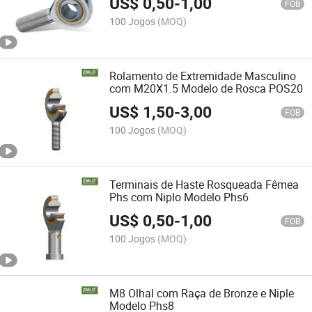
US$
0,50
-
1,00
FOB
100 Jogos
(MOQ)
Rolamento de Extremidade Masculino
com M20X1.5 Modelo de Rosca POS20
US$
1,50
-
3,00
FOB
100 Jogos
(MOQ)
Terminais de Haste Rosqueada Fêmea
Phs com Niplo Modelo Phs6
US$
0,50
-
1,00
FOB
100 Jogos
(MOQ)
M8 Olhal com Raça de Bronze e Niple
Modelo Phs8