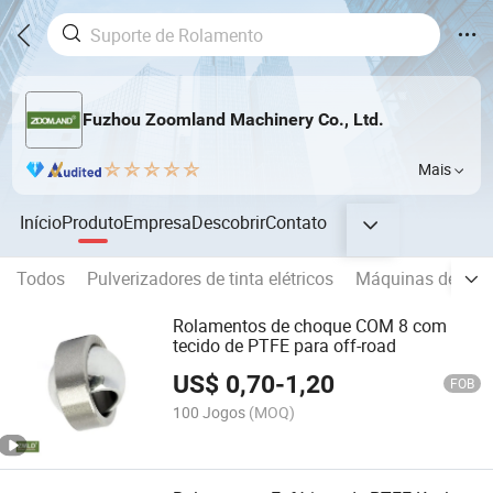
Fuzhou Zoomland Machinery Co., Ltd.
Mais
Início
Produto
Empresa
Descobrir
Contato
Todos
Pulverizadores de tinta elétricos
Máquinas de marc
Rolamentos de choque COM 8 com
tecido de PTFE para off-road
US$
0,70
-
1,20
FOB
100 Jogos
(MOQ)