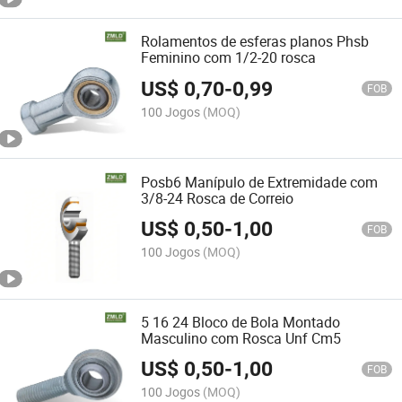
Rolamentos de esferas planos Phsb
Feminino com 1/2-20 rosca
US$
0,70
-
0,99
FOB
100 Jogos
(MOQ)
Posb6 Manípulo de Extremidade com
3/8-24 Rosca de Correio
US$
0,50
-
1,00
FOB
100 Jogos
(MOQ)
5 16 24 Bloco de Bola Montado
Masculino com Rosca Unf Cm5
US$
0,50
-
1,00
FOB
100 Jogos
(MOQ)