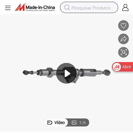
Abrir
Vídeo
1
/
6