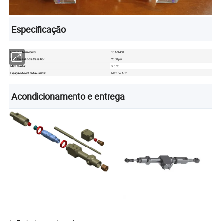
Especificação
Número do modelo:
101-9450
Max. Pressão de trabalho:
2000psi
Max. Saída:
5.0Cc
Ligação de entrada e saída:
NPT de 1/8"
Acondicionamento e entrega