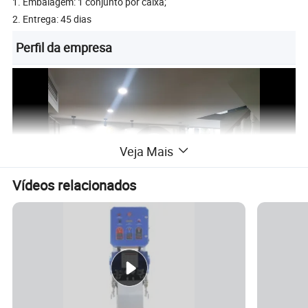
1. Embalagem: 1 conjunto por caixa;
2. Entrega: 45 dias
Perfil da empresa
Veja Mais
Vídeos relacionados
Fuzhou Máquinas Zoomland Co.,Ltd
Desde 2006, Zoomland evoluiu para uma empresa de fabrico e
vendas de rolamentos padrão e personalizadas, com foco na
investigação e desenvolvimento de melhores produtos para