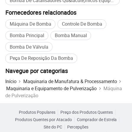
Bomba De Catalisadores Qu&iacute;micos Equipamentos Auxiliares compra em massa
Para servir as necessidades contínuas dos clientes, criamos a
Fornecedores relacionados
equipe de vendas altamente eficientes para se comunicar com os
nossos clientes para que os nossos clientes poderão obter
Máquina De Bomba
Controle De Bomba
informações completas sobre nossos produtos dentro de 24
horas.
Bomba Principal
Bomba Manual
Bomba De Válvula
Estamos orgulhosos de nossas relações de longo prazo com
nossos clientes.
Peça De Reposição Da Bomba
Navegue por categorias
Início
Maquinaria de Manufatura & Processamento
Maquinaria e Equipamento de Pulverização
Máquina
de Pulverização
Perguntas mais frequentes sobre
P1: Como escolher um pulverizador de tinta adequado para mim?
Produtos Populares
Preço dos Produtos Quentes
A1: dependem do material que será a pulverização. O tipo de
Produtos Quentes por Atacado
Comprador de Estrela
material pulverizado determinará o tamanho da ponta de
Site do PC
Percepções
pulverização necessário. Os pulverizadores de pintura são