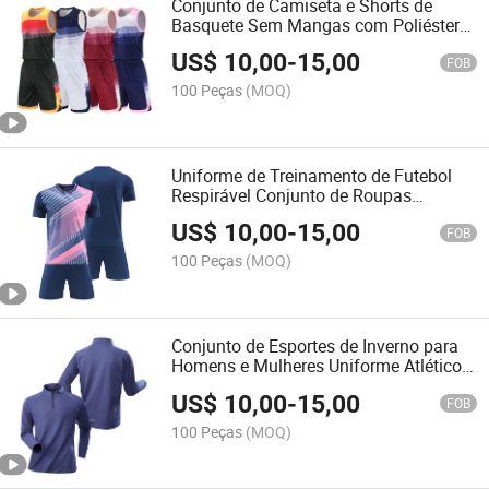
Conjunto de Camiseta e Shorts de
Basquete Sem Mangas com Poliéster
que Remove a Umidade
US$
10,00
-
15,00
FOB
100 Peças
(MOQ)
Uniforme de Treinamento de Futebol
Respirável Conjunto de Roupas
Esportivas de Secagem Rápida
US$
10,00
-
15,00
Uniforme de Esporte de Futebol
FOB
100 Peças
(MOQ)
Conjunto de Esportes de Inverno para
Homens e Mulheres Uniforme Atlético
Quente
US$
10,00
-
15,00
FOB
100 Peças
(MOQ)