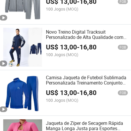
US$
13,00
-
16,80
Conjunto de Corrida
FOB
100 Jogos
(MOQ)
Novo Treino Digital Tracksuit
Personalizado de Alta Qualidade com
Zíper Frontal para Esportes
US$
13,00
-
16,80
FOB
100 Jogos
(MOQ)
Camisa Jaqueta de Futebol Sublimada
Personalizada Treinamento Conjunto
de Roupas de Futebol
US$
13,00
-
16,80
FOB
100 Jogos
(MOQ)
Jaqueta de Zíper de Secagem Rápida
Manga Longa Justa para Esportes