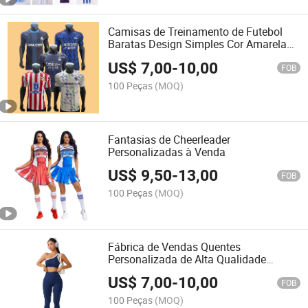
Camisas de Treinamento de Futebol
Baratas Design Simples Cor Amarela
Uniformes de Futebol
US$
7,00
-
10,00
FOB
100 Peças
(MOQ)
Fantasias de Cheerleader
Personalizadas à Venda
US$
9,50
-
13,00
FOB
100 Peças
(MOQ)
Fábrica de Vendas Quentes
Personalizada de Alta Qualidade
Roupas de Ginástica Femininas
US$
7,00
-
10,00
Uniforme de Yoga
FOB
100 Peças
(MOQ)