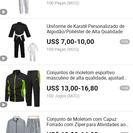
100 Peças
(MOQ)
Uniforme de Karatê Personalizado de
Algodão/Poliéster de Alta Qualidade
US$
7,00
-
10,00
FOB
100 Peças
(MOQ)
Conjuntos de moletom esportivo
masculino de alta qualidade, ajustados
e modernos em algodão
US$
13,00
-
16,80
FOB
100 Jogos
(MOQ)
Conjunto de Moletom com Capuz
Forrado com Zíper para Atividades ao
Ar Livre, Roupas Casuais para Esportes,