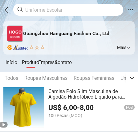
Guangzhou Hanguang Fashion Co., Ltd
Mais
Início
Produto
Empresa
Contato
Todos
Roupas Masculinas
Roupas Femininas
Uniform
Camisa Polo Slim Masculina de
Algodão Hidrofóbico Líquido para
Esportes e Golfe
US$
6,00
-
8,00
FOB
100 Peças
(MOQ)