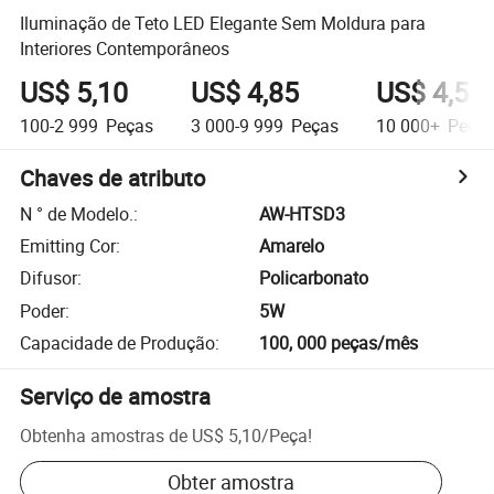
Iluminação de Teto LED Elegante Sem Moldura para
Interiores Contemporâneos
US$ 5,10
US$ 4,85
US$ 4,55
100-2 999
Peças
3 000-9 999
Peças
10 000+
Peça
Chaves de atributo
N ° de Modelo.
:
AW-HTSD3
Emitting Cor
:
Amarelo
Difusor
:
Policarbonato
Poder
:
5W
Capacidade de Produção
:
100, 000 peças/mês
Serviço de amostra
Obtenha amostras de
US$ 5,10
/
Peça
!
Obter amostra