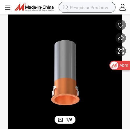
Abrir
1
/
6