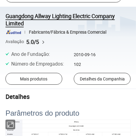
Guangdong Allway Lighting Electric Company
Limited
Fabricante/Fábrica & Empresa Comercial
5.0/5
Avaliação
Ano de Fundação
:
2010-09-16
Número de Empregados
:
102
Mais produtos
Detalhes da Companhia
Detalhes
Parâmetros do produto
Nome da marca
Allway
Produto
Downlight LED SMD
Material
Alumínio
Modelo
HTSD3-F
HTSD3-FW
HTSD3-AW
HTSD3-AW