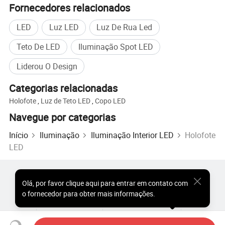
Fornecedores relacionados
LED
Luz LED
Luz De Rua Led
Teto De LED
Iluminação Spot LED
Liderou O Design
Categorias relacionadas
Holofote
,
Luz de Teto LED
,
Copo LED
Navegue por categorias
Início
Iluminação
Iluminação Interior LED
Holofote
LED
Produtos Populares
Preço dos Produtos Quentes
Olá
,
por favor clique aqui para entrar em contato com
Produtos Quentes por Atacado
Comprador de Estrela
o fornecedor para obter mais informações.
Site do PC
Percepções
Sobre
Acordo do Usuário
Política de Privacidade
Contato