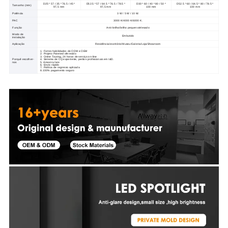
D25 * 57 / 35 * 76.5 / 45 *
D52.5 * 57 / 64.5 * 76.5 / 78.5 *
D30 * 60 / 40 * 80 / 50 *
D52.5 * 60 / 64.5 * 80 / 78.5 *
Tamanho (mm)
97,5 mm
97,5 mm
100 mm
100 mm
Potência
3 W / 5 W / 10 W.
PAC
3000 K/4000 K/6000 K.
Função
Anti-brilho/brilho pequeno/elevado
Modo de
Embutido
instalação
Aplicação
Residência/escritório/Museu/Galeria/Loja/Showroom
1. Fortes habilidades de ODM e OEM
2. Projeto Patened oferecido
3. Onlne Touring, 24 horas de serviço on-line
Porquê escolher-
4. Sistema de CQ experiente, peritos profissionais em I&D.
nos
5. Amostra livre
6. Envio rápido
7. Política de regresso aplicada
8.100% pagamento seguro