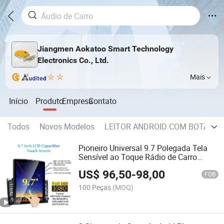
Jiangmen Aokatoo Smart Technology
Electronics Co., Ltd.
Mais
Início
Produto
Empresa
Contato
Todos
Novos Modelos
LEITOR ANDROID COM BOTÃO D
Pioneiro Universal 9.7 Polegada Tela
Sensível ao Toque Rádio de Carro
Android Tela OLED Função DSP
US$
96,50
-
98,00
Android Auto Suportado 1DIN
FOB
Navegação GPS
100 Peças
(MOQ)