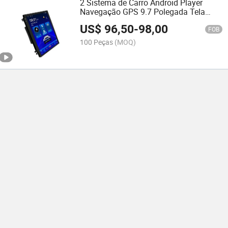
2 Sistema de Carro Android Player
Navegação GPS 9.7 Polegada Tela
Vertical Rádio FM Conexão USB MP5
US$
96,50
-
98,00
12V Estéreo de Carro
FOB
100 Peças
(MOQ)