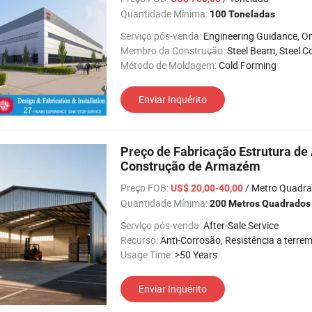
Quantidade Mínima:
100 Toneladas
Serviço pós-venda:
Engineering Guidance, Online Installatio
Membro da Construção:
Steel Beam, Steel Column, Brac
Método de Moldagem:
Cold Forming
Enviar Inquérito
Preço de Fabricação Estrutura de 
Construção de Armazém
Preço FOB:
/ Metro Quadr
US$ 20,00-40,00
Quantidade Mínima:
200 Metros Quadrados
Serviço pós-venda:
After-Sale Service
Recurso:
Anti-Corrosão, Resistência a terremotos, Fácil de instalar, Alta Intensidad
Usage Time:
>50 Years
Enviar Inquérito