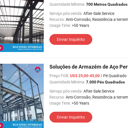
Quantidade Mínima:
700 Metros Quadrados
Serviço pós-venda:
After-Sale Service
Recurso:
Anti-Corrosão, Resistência a terremotos, Fácil de instalar, Alta Intensidad
Usage Time:
>50 Years
Enviar Inquérito
Soluções de Armazém de Aço Pers
Preço FOB:
/ Pé Quadrado
US$ 25,00-45,00
Quantidade Mínima:
7.000 Pés Quadrados
Serviço pós-venda:
After-Sale Service
Recurso:
Anti-Corrosão, Resistência a terremotos, Fácil de instalar, Alta Intensidad
Usage Time:
>50 Years
Enviar Inquérito