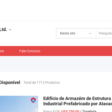
Ltd.
Neste site
rir
Fale Conosco
Disponível
Total de 1713 Produtos
Edifício de Armazém de Estrutura
Industrial Prefabricado por Ataca
Preço FOB:
/ Tonelada
US$ 750,00