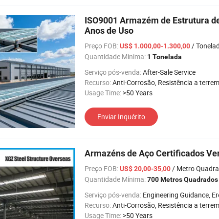
ISO9001 Armazém de Estrutura de 
Anos de Uso
Preço FOB:
/ Tonela
US$ 1.000,00-1.300,00
Quantidade Mínima:
1 Tonelada
Serviço pós-venda:
After-Sale Service
Recurso:
Anti-Corrosão, Resistência a terremotos, Fácil de instalar, Alta Intensidad
Usage Time:
>50 Years
Enviar Inquérito
Armazéns de Aço Certificados Ve
Preço FOB:
/ Metro Quadr
US$ 20,00-35,00
Quantidade Mínima:
700 Metros Quadrados
Serviço pós-venda:
Engineering Guidance, Erection Ins
Recurso:
Anti-Corrosão, Resistência a terremotos, Fácil de instalar, Alta Intensidad
Usage Time:
>50 Years