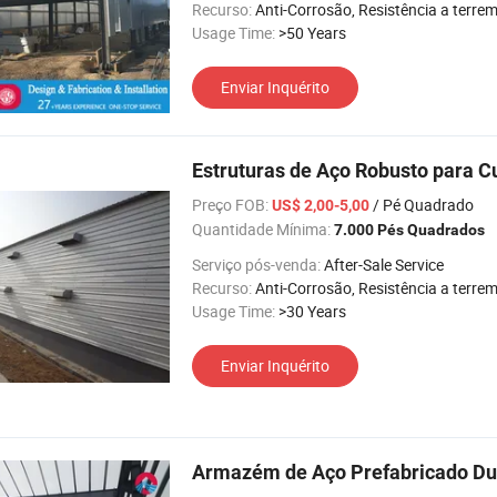
Recurso:
Anti-Corrosão, Resistência a terremotos, Fácil de instalar, Alta Intensidad
Usage Time:
>50 Years
Enviar Inquérito
Estruturas de Aço Robusto para C
Preço FOB:
/ Pé Quadrado
US$ 2,00-5,00
Quantidade Mínima:
7.000 Pés Quadrados
Serviço pós-venda:
After-Sale Service
Recurso:
Anti-Corrosão, Resistência a terremotos, Fácil de instalar, Alta Intensidad
Usage Time:
>30 Years
Enviar Inquérito
Armazém de Aço Prefabricado Du