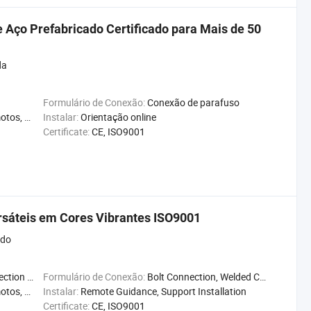
Aço Prefabricado Certificado para Mais de 50
da
Formulário de Conexão:
Conexão de parafuso
e, Reciclável
Instalar:
Orientação online
Certificate:
CE, ISO9001
rsáteis em Cores Vibrantes ISO9001
ado
tructions
Formulário de Conexão:
Bolt Connection, Welded Connection
e, Reciclável
Instalar:
Remote Guidance, Support Installation
Certificate:
CE, ISO9001