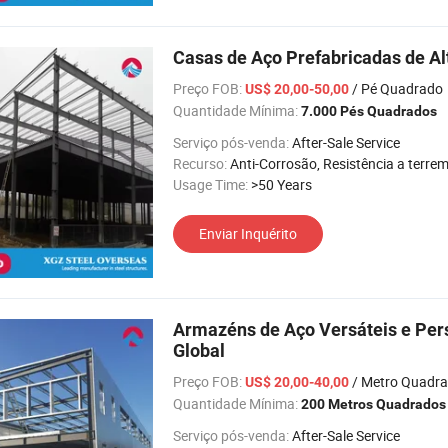
Casas de Aço Prefabricadas de Al
Preço FOB:
/ Pé Quadrado
US$ 20,00-50,00
Quantidade Mínima:
7.000 Pés Quadrados
Serviço pós-venda:
After-Sale Service
Recurso:
Anti-Corrosão, Resistência a terremotos, Fácil de instalar, Alta Intensidad
Usage Time:
>50 Years
Enviar Inquérito
Armazéns de Aço Versáteis e Per
Global
Preço FOB:
/ Metro Quadr
US$ 20,00-40,00
Quantidade Mínima:
200 Metros Quadrados
Serviço pós-venda:
After-Sale Service