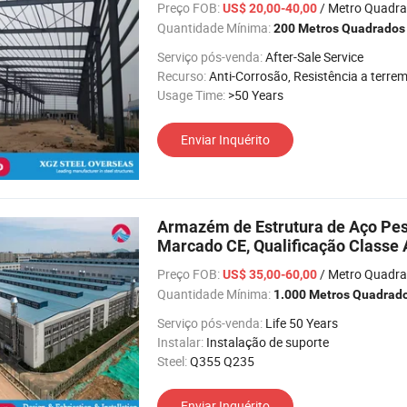
Preço FOB:
/ Metro Quadr
US$ 20,00-40,00
Quantidade Mínima:
200 Metros Quadrados
Serviço pós-venda:
After-Sale Service
Recurso:
Anti-Corrosão, Resistência a terremotos, Fácil de instalar, Alta Intensidad
Usage Time:
>50 Years
Enviar Inquérito
Armazém de Estrutura de Aço Pes
Marcado CE, Qualificação Classe A
Preço FOB:
/ Metro Quadr
US$ 35,00-60,00
Quantidade Mínima:
1.000 Metros Quadrad
Serviço pós-venda:
Life 50 Years
Instalar:
Instalação de suporte
Steel:
Q355 Q235
Enviar Inquérito