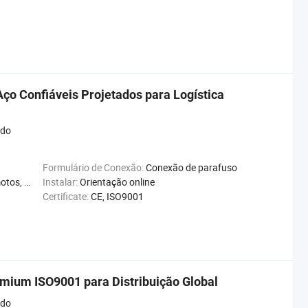
o Confiáveis Projetados para Logística
ado
Formulário de Conexão:
Conexão de parafuso
e, Reciclável
Instalar:
Orientação online
Certificate:
CE, ISO9001
ium ISO9001 para Distribuição Global
ado