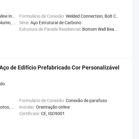
n Guidance
Formulário de Conexão:
Welded Connection, Bolt Connection
ing, Purlin
Série:
Aço Estrutural de Carbono
Estrutura de Parede Residencial:
Bottom Wall Beam, Connector, Top Wall Beam, etc.
Aço de Edifício Prefabricado Cor Personalizável
ado
Formulário de Conexão:
Conexão de parafuso
e, Reciclável
Instalar:
Orientação online
Certificate:
CE, ISO9001