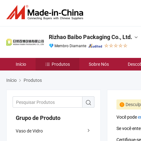
Rizhao Baibo Packaging Co., Ltd.
Membro Diamante
Início
Produtos
Sobre Nós
Descob
Início
Produtos
Desculp
Você pode
e
Grupo de Produto
Se você ente
Vaso de Vidro
Certifique-s