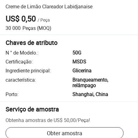
Creme de Limão Clareador Labidjanaise
US$ 0,50
/
Peça
30 000
Peças
(MOQ)
Chaves de atributo
N ° de Modelo.
:
50G
Certificação
:
MSDS
Ingrediente principal
:
Glicerina
característica
:
Branqueamento,
relâmpago
Porto
:
Shanghai, China
Serviço de amostra
Obtenha amostras de
US$ 50,00
/
Peça
!
Obter amostra