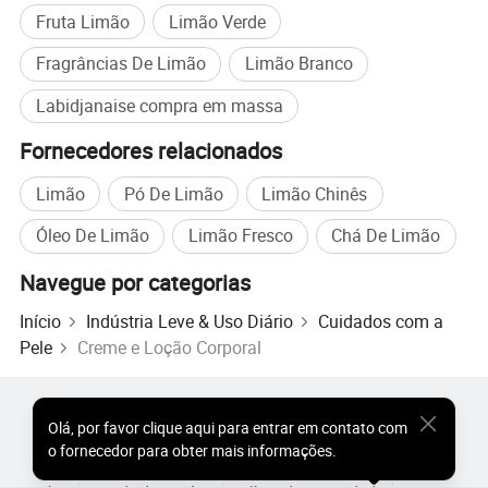
Fruta Limão
Limão Verde
Fragrâncias De Limão
Limão Branco
Labidjanaise compra em massa
Fornecedores relacionados
Limão
Pó De Limão
Limão Chinês
Óleo De Limão
Limão Fresco
Chá De Limão
Navegue por categorias
Início
Indústria Leve & Uso Diário
Cuidados com a
Pele
Creme e Loção Corporal
Produtos Populares
Preço dos Produtos Quentes
Olá
,
por favor clique aqui para entrar em contato com
Produtos Quentes por Atacado
Comprador de Estrela
o fornecedor para obter mais informações.
Site do PC
Percepções