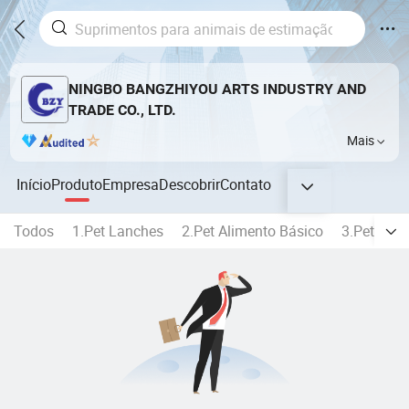
NINGBO BANGZHIYOU ARTS INDUSTRY AND
TRADE CO., LTD.
Mais
Início
Produto
Empresa
Descobrir
Contato
Todos
1.Pet Lanches
2.Pet Alimento Básico
3.Pet Nutr