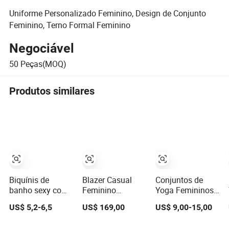
Uniforme Personalizado Feminino, Design de Conjunto
Feminino, Terno Formal Feminino
Negociável
50
Peças(MOQ)
Produtos similares
Biquínis de
Blazer Casual
Conjuntos de
banho sexy com
Feminino
Yoga Femininos
design tricotado
Personalizado -
Sem Costura:
US$ 5,2-6,5
US$ 169,00
US$ 9,00-15,00
para diversão na
Ajuste Sob
Ajuste Suave e
praia
Medida e Design
Design Moderno