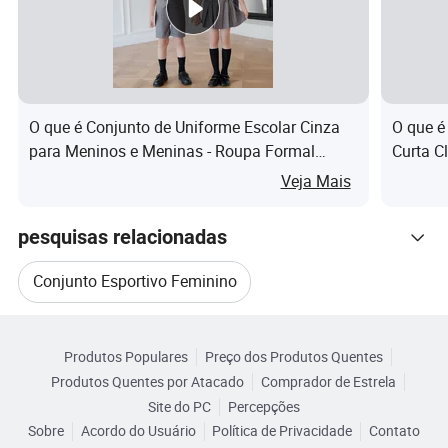
Amostr
Exemplos de Custo Pode Ser Totalmente
a
Reembolsado Se Existe Uma Verdadeira
Ordem.
Todas as Amostras de conexão Pode Estar
O que é Conjunto de Uniforme Escolar Cinza
O que é
Disponível Dentro de 7 a 9 Dias.
para Meninos e Meninas - Roupa Formal
Curta C
Infantil
Unifor
Veja Mais
Transp
Podemos Garantir 100% de Tempo de
ortes
entrega imediata Para Você Com
pesquisas relacionadas
marítim
Produtos de alta qualidade Garantia.
os
Conjunto Esportivo Feminino
Categorias Relacionadas
Acondi
Conjunto De Roupas Esportivas Femininas
cionam
Pendure-embalagem, 1 Set/pp Saco.
Produtos Populares
Preço dos Produtos Quentes
Navegue por Categorias
Produtos Quentes por Atacado
Comprador de Estrela
ento
Terno De Poliéster Feminino
Maiô Feminino
Site do PC
Percepções
Sobre
Acordo do Usuário
Política de Privacidade
Contato
Maiô Feminino
Tecido Para Terno Feminino