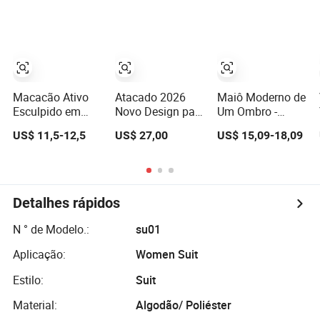
Elegante
Macacão Ativo
Atacado 2026
Maiô Moderno de
Esculpido em
Novo Design para
Um Ombro -
Blocos de Cores -
Mulheres Ideal
Design Único
US$ 11,5-12,5
US$ 27,00
US$ 15,09-18,09
Design com
para Esportes
Costas Vazadas
Alto Desempenho
e Decote com
Ajuste
Zíper
Confortável
Qualidade
Detalhes rápidos
Premium Perfeito
para o Dia a Dia
N ° de Modelo.:
su01
2 PCS Conjuntos
Aplicação:
Women Suit
Estilo:
Suit
Material:
Algodão/ Poliéster