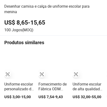
Desenhar camisa e calça de uniforme escolar para
menina
US$ 8,65-15,65
100
Jogos(MOQ)
Produtos similares
Uniforme escolar
Fornecimento de
Uniforme escolar
personalizado de
Fábrica ODM
de alta qualidade
fábrica barata da
Primário Crianças
personalizado da
US$ 3,00-15,00
US$ 7,54-9,43
US$ 32,00-55,00
China para
Escola Média
China, design
crianças da
Alta Meninos e
coreano para