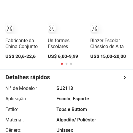
escola primária
Meninas Designs
meninas
(U2316)
Personalizados
escolares, fotos
Uniforme Escolar
de uniforme
escolar
Fabricante da
Uniformes
Blazer Escolar
China Conjunto
Escolares
Clássico de Alta
de Blazer Estilo
Personalizados
Qualidade com
US$ 20,6-22,6
US$ 6,00-9,99
US$ 15,00-20,00
Britânico para
para Alunos do
Design Próprio
Crianças
Ensino
Uniforme Escolar
Fundamental e
Design
Médio Design
Detalhes rápidos
Personalizado
Fashionável para
Saia Calças
Estudantes
N ° de Modelo.:
SU2113
Logotipo
Aplicação:
Escola, Esporte
Bordado para
Escola
Estilo:
Tops e Buttom
Internacional
Material:
Algodão/ Poliéster
Gênero:
Unissex