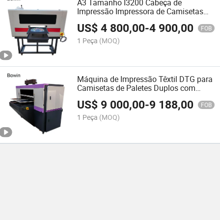
A3 Tamanho I3200 Cabeça de
Impressão Impressora de Camisetas
Direta para Vestuário DTG
US$
4 800,00
-
4 900,00
FOB
1 Peça
(MOQ)
Máquina de Impressão Têxtil DTG para
Camisetas de Paletes Duplos com
4PCS I3200 A1 Cabeçotes de
US$
9 000,00
-
9 188,00
Impressão
FOB
1 Peça
(MOQ)