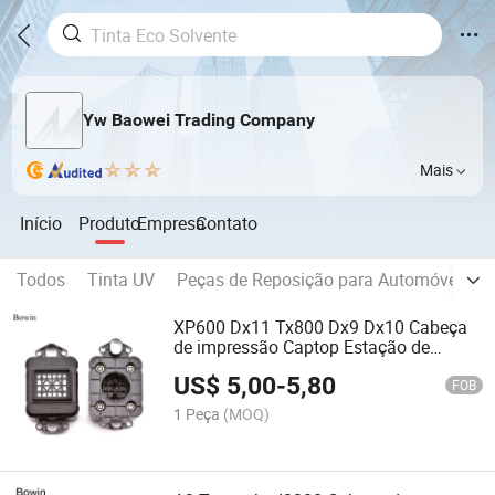
Yw Baowei Trading Company
Mais
Início
Produto
Empresa
Contato
Todos
Tinta UV
Peças de Reposição para Automóveis
XP600 Dx11 Tx800 Dx9 Dx10 Cabeça
de impressão Captop Estação de
capping
US$
5,00
-
5,80
FOB
1 Peça
(MOQ)