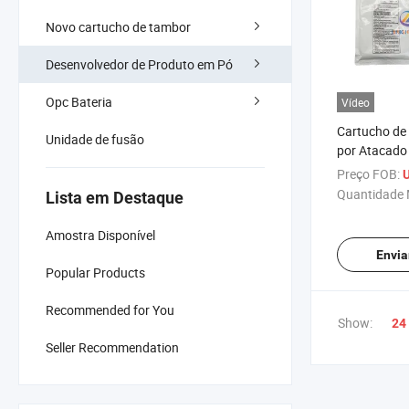
Novo cartucho de tambor
Desenvolvedor de Produto em Pó
Opc Bateria
Vídeo
Cartucho de
Unidade de fusão
por Atacado
Sharp MX-M
Preço FOB:
U
564 565 MX
Quantidade 
Lista em Destaque
5608
Amostra Disponível
Envia
Popular Products
Recommended for You
Show:
24
Seller Recommendation