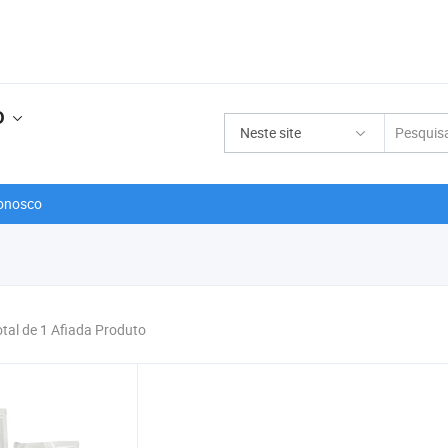
D
Neste site
onosco
otal de 1 Afiada Produto