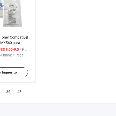
 Toner Compatível
 MX560 para
364 365 464 465
/ Peça
S$ 8,00-9,5
-M3608 4608
Mínima:
1 Peça
r Inquérito
36
48