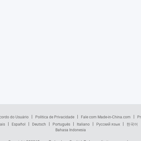
cordo do Usuário
Política de Privacidade
Fale com Made-in-China.com
Pr
ais
Español
Deutsch
Português
Italiano
Русский язык
한국어
Bahasa Indonesia