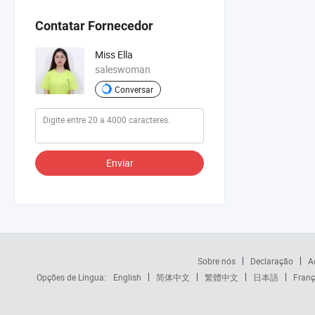
Contatar Fornecedor
Miss Ella
saleswoman
Conversar
Enviar
Sobre nós
Declaração
A
Opções de Língua:
English
简体中文
繁體中文
日本語
Franç