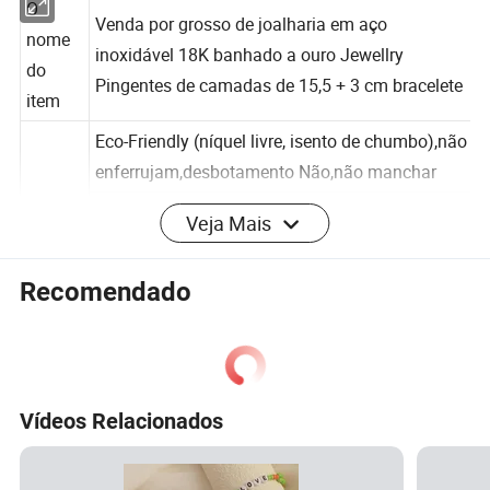
O
Venda por grosso de joalharia em aço
nome
inoxidável 18K banhado a ouro Jewellry
do
Pingentes de camadas de 15,5 + 3 cm bracelete
item
Eco-Friendly (níquel livre, isento de chumbo),não
enferrujam,desbotamento Não,não manchar
Veja Mais
Partido
Mais de mil tipos de jóias acessórios para a
escolha do cliente
Recomendado
Com mais de 15 anos de experiência completa
Prima
Steel,grau cirúrgico steel
Compri
15,5 + 3 cm
Vídeos Relacionados
mento
Color
Prata aço/Gold/rose gold/preto...