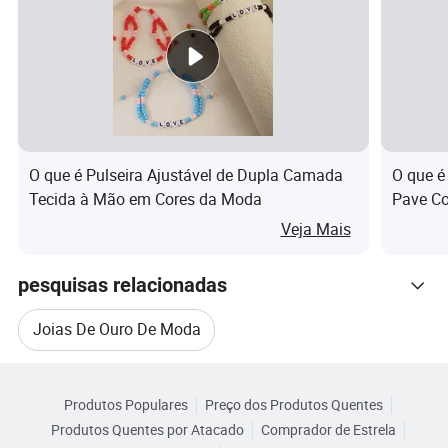
Sexo
Sexo feminino
Eletrod
Alta qualidade banhado a ouro,n. fade,sem
eposiç
ferrugem.
ão
Quanti
O que é Pulseira Ajustável de Dupla Camada
O que é
dade
100 pcs para cada tipo,suporte misturar cores
Tecida à Mão em Cores da Moda
Pave Co
mínim
em 1 pa
Veja Mais
a
Aplicáv
Design de jóias/BRICOLAGE
pesquisas relacionadas
el para
artesanato/Dom/Promoção/Decoration...
Joias De Ouro De Moda
Negóci
os
Atacadista de jóias, distribuidor, jóias, roupas da
Categorias Relacionadas
Design De Pulseira De Bijuteria
adequ
moda company, Loja, Máquina de café, etc
Produtos Populares
Preço dos Produtos Quentes
Navegue por Categorias
ado
Produtos Quentes por Atacado
Comprador de Estrela
Joias De Pulseira De Prata De Moda