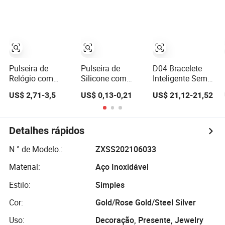
homens, com
Cobre Banho de
design criativo e
Ouro, Pulseira
banho de ouro
Ajustável Amiga
da Pele para Uso
Diário
Pulseira de
Pulseira de
D04 Bracelete
Relógio com
Silicone com
Inteligente Sem
Logo Médico em
Logo
Tela ECG Com
US$ 2,71-3,5
US$ 0,13-0,21
US$ 21,12-21,52
Aço Inoxidável
Personalizado
Longos Dias de
Personalizado
Pulseira de
Espera IP67
316L Pulseira
Borracha de
Carregamento
Gravada
Silicone para
Magnético à
Detalhes rápidos
Festival
Prova d'Água
N ° de Modelo.:
ZXSS202106033
Material:
Aço Inoxidável
Estilo:
Simples
Cor:
Gold/Rose Gold/Steel Silver
Uso:
Decoração, Presente, Jewelry