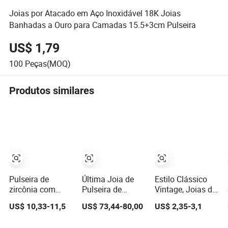
Joias por Atacado em Aço Inoxidável 18K Joias
Banhadas a Ouro para Camadas 15.5+3cm Pulseira
US$ 1,79
100
Peças(MOQ)
Produtos similares
Pulseira de
Última Joia de
Estilo Clássico
zircônia com
Pulseira de
Vintage, Joias de
fecho magnético
Diamante
Pérola de Água
US$ 10,33-11,5
US$ 73,44-80,00
US$ 2,35-3,1
em aço
Cultivado em
Doce Natural
inoxidável para
Laboratório
Brilhante, Liga de