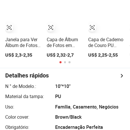
de Álbum de
Personalizada
Apresentando
Fotos de Bebê 2
com Logo
Círculos
Bolsos
Interligados
Janela para Ver
Capa de Álbum
Capa de Caderno
Álbum de Fotos
de Fotos em
de Couro PU
Capa de Couro
Couro Elegante
Imitando Padrão
US$ 2,3-2,35
US$ 2,32-2,7
US$ 2,25-2,55
PU Custo de
com Detalhe de
de Pena
Fábrica
Costura
Artesanal, Feita
Sob Medida para
Detalhes rápidos
Fotógrafos
Profissionais e
N ° de Modelo.:
10"*10"
Empresas de
Material da tampa:
PU
Impressão de
Formaturas
Uso:
Família, Casamento, Negócios
Color cover:
Brown/Black
Obrigatório:
Encadernação Perfeita