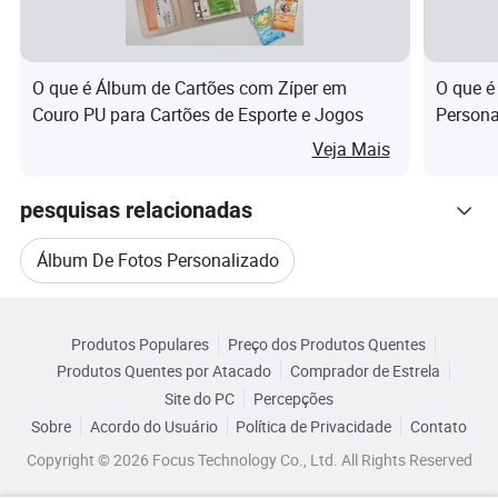
anos, temos sido empenhados em combinar a arte
tradicional com a tecnologia moderna para fornecer aos
clientes produtos de moldura fotográfica de alta
O que é Álbum de Cartões com Zíper em
O que é
qualidade e personalizada. Visão e Missão da empresa A
Couro PU para Cartões de Esporte e Jogos
Persona
nossa visão é tornar-se o fabricante líder mundial de
Profiss
Veja Mais
molduras de álbuns fotográficos, para satisfazer as
Profiss
necessidades de diferentes clientes e promover o
pesquisas relacionadas
desenvolvimento de toda a indústria através da inovação
contínua e melhoria da qualidade dos produtos. A nossa
Álbum De Fotos Personalizado
missão é criar um veículo para os nossos clientes criarem
Categorias Relacionadas
memórias para que todas as fotografias possam brilhar
Álbum De Fotos Artesanal
Álbum De Fotos
num álbum bonito. Valores principais Inovação: Explore
Produtos Populares
Preço dos Produtos Quentes
Navegue por Categorias
Produtos Quentes por Atacado
Comprador de Estrela
constantemente novas tecnologias, novos materiais e
Álbum De Fotos De Arte
Site do PC
Percepções
novos designs para manter a posição de liderança dos
Sobre
Acordo do Usuário
Política de Privacidade
Contato
produtos. Qualidade: Controle rigorosamente cada link no
Álbum De Fotos De Madeira
Copyright © 2026 Focus Technology Co., Ltd. All Rights Reserved
processo de produção para garantir que cada produto