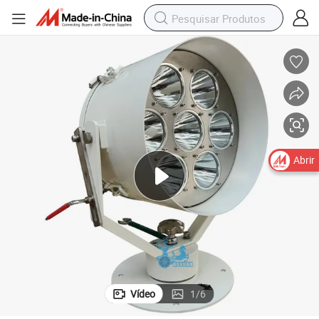
Abrir
Vídeo
1
/
6