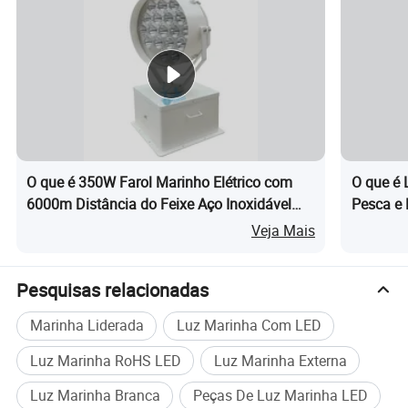
Com mais
de 30 anos de experiência no fabrico de
iluminação
, o LCD proporciona projetores marítimos
profissionais de alta qualidade, concebidos para desempenho e
durabilidade.
O que é 350W Farol Marinho Elétrico com
O que é 
6000m Distância do Feixe Aço Inoxidável
Pesca e 
Economia de Energia para Barcos de
Ajustáve
Veja Mais
Patrulha Defesa Costeira e Segurança
Precisão
Portuária
Inoxidáv
Pesquisas relacionadas
Marinha Liderada
Luz Marinha Com LED
Luz Marinha RoHS LED
Luz Marinha Externa
Luz Marinha Branca
Peças De Luz Marinha LED