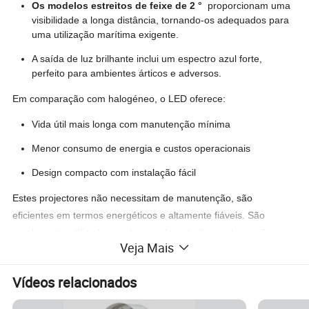
Os modelos estreitos de feixe de 2 °
proporcionam uma
visibilidade a longa distância, tornando-os adequados para
uma utilização marítima exigente.
A saída de luz brilhante inclui um espectro azul forte,
perfeito para ambientes árticos e adversos.
Em comparação com halogéneo, o LED oferece:
Vida útil mais longa com manutenção mínima
Menor consumo de energia e custos operacionais
Design compacto com instalação fácil
Estes projectores não necessitam de manutenção, são
eficientes em termos energéticos e altamente fiáveis. São
amplamente utilizados em barcos de patrulha, embarcações
Veja Mais
SAR, barcos de trabalho, navios de exploração de vento,
superiates, e barcos de lazer. Também está disponível uma
Vídeos relacionados
versão de câmara termográfica.