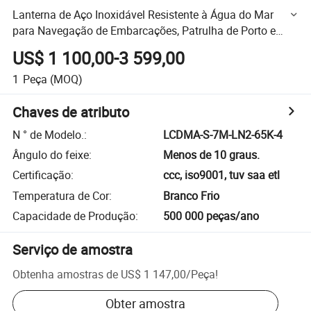
Lanterna de Aço Inoxidável Resistente à Água do Mar
para Navegação de Embarcações, Patrulha de Porto e
Segurança Offshore, 1km-6km Longo Alcance, 2 Grau de
US$ 1 100,00-3 599,00
Feixe Estreito
1
Peça
(MOQ)
Chaves de atributo
N ° de Modelo.
:
LCDMA-S-7M-LN2-65K-4
Ângulo do feixe
:
Menos de 10 graus.
Certificação
:
ccc, iso9001, tuv saa etl
Temperatura de Cor
:
Branco Frio
Capacidade de Produção
:
500 000 peças/ano
Serviço de amostra
Obtenha amostras de
US$ 1 147,00
/
Peça
!
Obter amostra