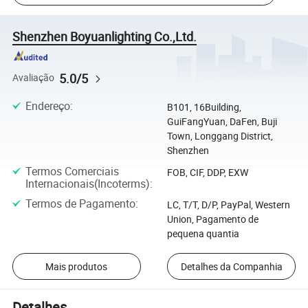
Shenzhen Boyuanlighting Co.,Ltd.
5.0/5
Avaliação
Endereço
:
B101, 16Building,
GuiFangYuan, DaFen, Buji
Town, Longgang District,
Shenzhen
Termos Comerciais
FOB, CIF, DDP, EXW
Internacionais(Incoterms)
:
Termos de Pagamento
:
LC, T/T, D/P, PayPal, Western
Union, Pagamento de
pequena quantia
Mais produtos
Detalhes da Companhia
Detalhes