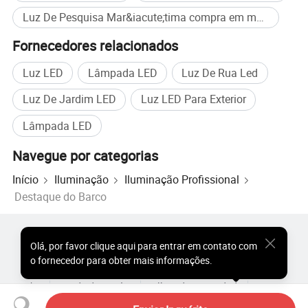
Luz De Pesquisa Mar&iacute;tima compra em massa
Fornecedores relacionados
Luz LED
Lâmpada LED
Luz De Rua Led
Luz De Jardim LED
Luz LED Para Exterior
Solução LCDMA Marine Search Lights série:
Iluminação/luzes laterais (combinação)/iluminação
Lâmpada LED
ambiente
Navegue por categorias
Luz de pesquisa LED 2P /LED Marine Driving Spotlight /
Início
Iluminação
Iluminação Profissional
Projector portátil marítimo LED/ telecomando marítimo montável
Destaque do Barco
Projector / projector LED marítimo/projector/telecomando
Projetores LED marítimos Control/ TG3 - PROJETORES
marítimos LED / LED para exterior TG6, holofotes
Produtos Populares
Preço dos Produtos Quentes
Olá
,
por favor clique aqui para entrar em contato com
marítimos/ LED TG16B, marítimo Projector/ projector LED
Produtos Quentes por Atacado
Comprador de Estrela
o fornecedor para obter mais informações.
marítimo TZ5
Site do PC
Percepções
Sobre
Acordo do Usuário
Política de Privacidade
Contato
Copyright © 2026 Focus Technology Co., Ltd. All Rights Reserved