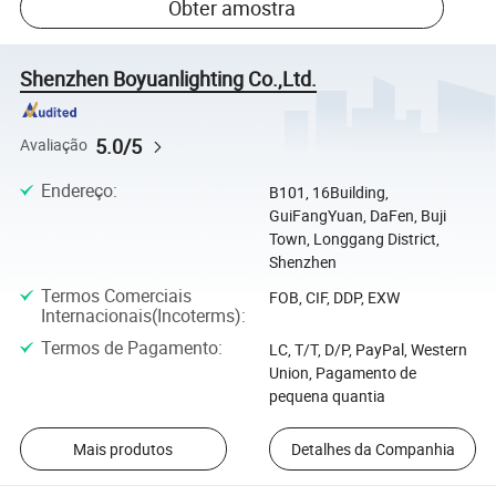
Obter amostra
Shenzhen Boyuanlighting Co.,Ltd.
5.0/5
Avaliação
Endereço
:
B101, 16Building,
GuiFangYuan, DaFen, Buji
Town, Longgang District,
Shenzhen
Termos Comerciais
FOB, CIF, DDP, EXW
Internacionais(Incoterms)
:
Termos de Pagamento
:
LC, T/T, D/P, PayPal, Western
Union, Pagamento de
pequena quantia
Mais produtos
Detalhes da Companhia