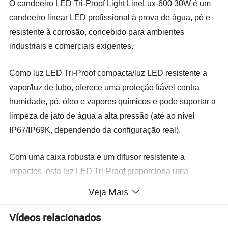
O candeeiro LED Tri-Proof Light LineLux-600 30W é um
candeeiro linear LED profissional à prova de água, pó e
resistente à corrosão, concebido para ambientes
industriais e comerciais exigentes.
Como luz LED Tri-Proof compacta/luz LED resistente a
vapor/luz de tubo, oferece uma proteção fiável contra
humidade, pó, óleo e vapores químicos e pode suportar a
limpeza de jato de água a alta pressão (até ao nível
IP67/IP69K, dependendo da configuração real).
Com uma caixa robusta e um difusor resistente a
impactos, esta luz LED Tri-Proof proporciona uma
iluminação segura e eficiente em termos energéticos para
Veja Mais
fábricas, armazéns, parques de estacionamento, túneis e
outras aplicações exigentes, tornando-a num substituto
Vídeos relacionados