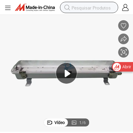
Abrir
Vídeo
1
/
6