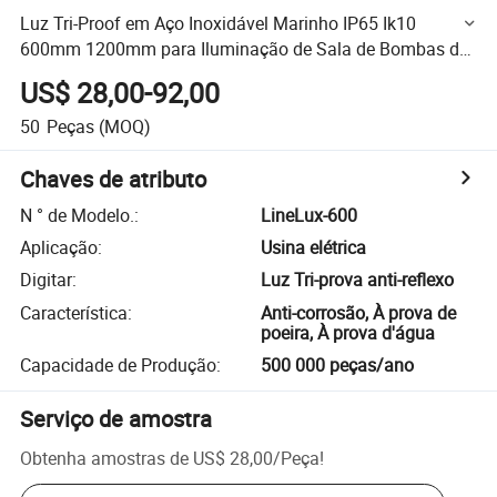
Luz Tri-Proof em Aço Inoxidável Marinho IP65 Ik10
600mm 1200mm para Iluminação de Sala de Bombas de
Embarcação, Escadaria, Plataforma Offshore
US$ 28,00-92,00
50
Peças
(MOQ)
Chaves de atributo
N ° de Modelo.
:
LineLux-600
Aplicação
:
Usina elétrica
Digitar
:
Luz Tri-prova anti-reflexo
Característica
:
Anti-corrosão, À prova de
poeira, À prova d'água
Capacidade de Produção
:
500 000 peças/ano
Serviço de amostra
Obtenha amostras de
US$ 28,00
/
Peça
!