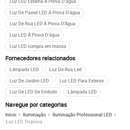
Luz LED Externa À Prova D'água
Iluminação Boyuan ou
Marca comercial
Luz De Painel LED À Prova D'água
OEM
Luz De Rua LED À Prova D'Água
País de origem
China
Luz LED À Prova D'água
Principais características e vantagens
Luz LED compra em massa
Fornecedores relacionados
Lâmpada LED
Luz De Rua Led
Luz De Jardim LED
Luz LED Para Exterior
Luz De LED De Embutir
Lâmpada LED
Navegue por categorias
Início
Iluminação
Iluminação Professional LED
Luz LED Tri-prova