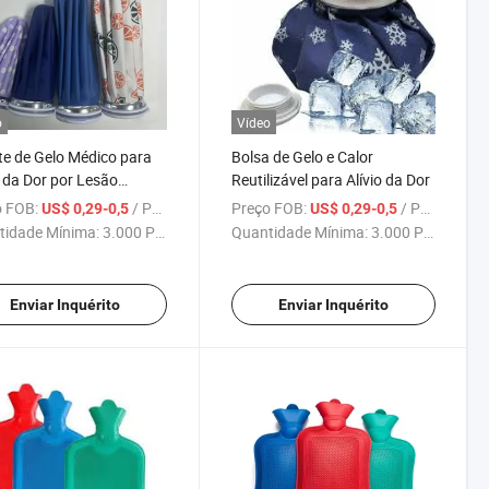
o
Vídeo
e de Gelo Médico para
Bolsa de Gelo e Calor
o da Dor por Lesão
Reutilizável para Alívio da Dor
tiva com Terapia Fria
 FOB:
/ Peça
Preço FOB:
/ Peça
US$ 0,29-0,5
US$ 0,29-0,5
nalizada
tidade Mínima:
3.000 Peças
Quantidade Mínima:
3.000 Peças
Enviar Inquérito
Enviar Inquérito