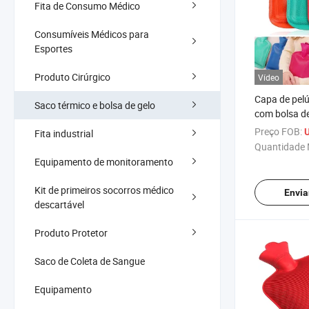
Fita de Consumo Médico
Consumíveis Médicos para
Esportes
Produto Cirúrgico
Vídeo
Capa de pelú
Saco térmico e bolsa de gelo
com bolsa d
alta capaci
Preço FOB:
U
Fita industrial
quente
Quantidade 
Equipamento de monitoramento
Kit de primeiros socorros médico
Envia
descartável
Produto Protetor
Saco de Coleta de Sangue
Equipamento