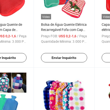
Vídeo
Víde
Água Quente de
Bolsa de Água Quente Elétrica
Capa
m Capa de
Recarregável Fofa com Capa
elétr
r Macia, Bolsa de
para Uso de Mulheres e Bebês
borra
/ Peça
Preço FOB:
/ Peça
Preço
S$ 0,2-1,6
US$ 0,2-1,6
 de Alta
água
Mínima:
3.000 Peças
Quantidade Mínima:
3.000 Peças
Quan
r Inquérito
Enviar Inquérito