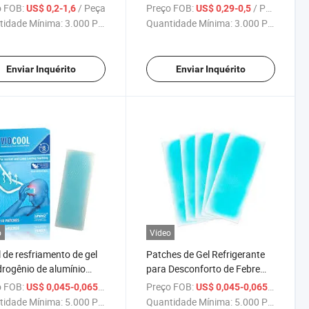
r, Bolsa de Água Quente
Após Esportes para Homens
 FOB:
/ Peça
Preço FOB:
/ Peça
US$ 0,2-1,6
US$ 0,29-0,5
rracha Premium e Macia
Mulheres Uso de Verão
tidade Mínima:
3.000 Peças
Quantidade Mínima:
3.000 Peças
Enviar Inquérito
Enviar Inquérito
o
Vídeo
 de resfriamento de gel
Patches de Gel Refrigerante
drogênio de alumínio
para Desconforto de Febre
bebês, reduzindo febre
Alívio da Dor Portátil Crianças
 FOB:
/ Peça
Preço FOB:
/ Peça
US$ 0,045-0,065
US$ 0,045-0,065
Adultos Redutor de Febre
tidade Mínima:
5.000 Peças
Quantidade Mínima:
5.000 Peças