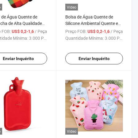
o
Vídeo
 de Água Quente de
Bolsa de Água Quente de
cha de Alta Qualidade
Silicone Ambiental Quente e
m Capa de Tricô
Fria com Capa Tricotada
 FOB:
/ Peça
Preço FOB:
/ Peça
US$ 0,2-1,6
US$ 0,2-1,6
nalizada para Alívio da
tidade Mínima:
3.000 Peças
Quantidade Mínima:
3.000 Peças
Enviar Inquérito
Enviar Inquérito
o
Vídeo