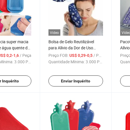
Vídeo
Víde
cia super macia
Bolsa de Gelo Reutilizável
Pacot
e água quente de
para Alívio da Dor de Uso
Alívi
dade em borracha
Conveniente
Espor
/ Peça
Preço FOB:
/ Peça
Preço
S$ 0,2-1,6
US$ 0,29-0,5
Perso
Mínima:
3.000 Peças
Quantidade Mínima:
3.000 Peças
Quan
r Inquérito
Enviar Inquérito