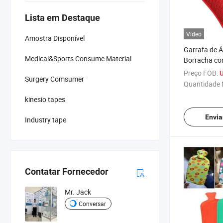
Lista em Destaque
Vídeo
Amostra Disponível
Garrafa de 
Medical&Sports Consume Material
Borracha co
Pelúcia Supe
Preço FOB:
U
Surgery Comsumer
Água Quente
Quantidade 
Capacidade
kinesio tapes
Envia
Industry tape
Contatar Fornecedor
Mr. Jack
Conversar