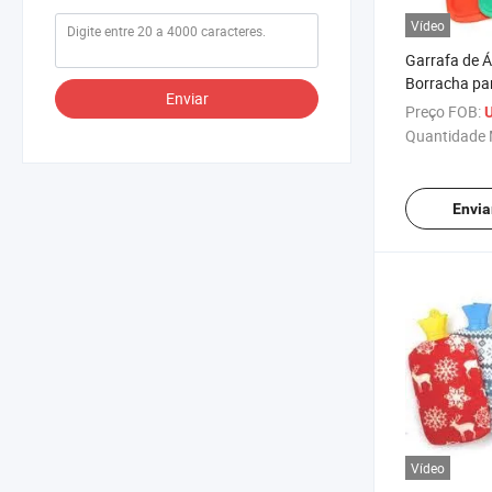
Vídeo
Garrafa de 
Borracha par
Enviar
Preço FOB:
U
Quantidade 
Envia
Vídeo