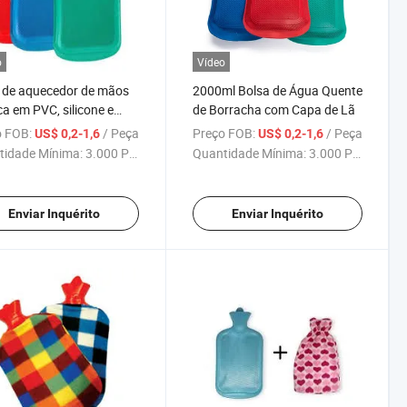
o
Vídeo
 de aquecedor de mãos
2000ml Bolsa de Água Quente
ica em PVC, silicone e
de Borracha com Capa de Lã
cha natural, bolsa de
 FOB:
/ Peça
Preço FOB:
/ Peça
US$ 0,2-1,6
US$ 0,2-1,6
 quente
tidade Mínima:
3.000 Peças
Quantidade Mínima:
3.000 Peças
Enviar Inquérito
Enviar Inquérito