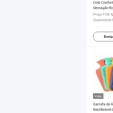
Cmb Confort
Sensação Bo
Bolsa/ Garr
Preço FOB:
U
Quente com 
Quantidade 
Envia
Vídeo
Garrafa de 
Reutilizável