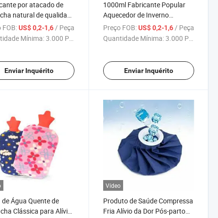
cante por atacado de
1000ml Fabricante Popular
cha natural de qualidade
Aquecedor de Inverno
ra garrafa de água
Reutilizável Rosa Cinza Bolsa
 FOB:
/ Peça
Preço FOB:
/ Peça
US$ 0,2-1,6
US$ 0,2-1,6
e multicolorida para
de Água Quente Fria Alívio da
tidade Mínima:
3.000 Peças
Quantidade Mínima:
3.000 Peças
cimento do corpo
Dor Garrafa de Água Quente
Enviar Inquérito
Enviar Inquérito
o
Vídeo
 de Água Quente de
Produto de Saúde Compressa
cha Clássica para Alívio
Fria Alívio da Dor Pós-parto