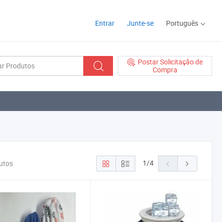
Entrar
Junte-se
Português
Postar Solicitação de
Compra
1
/
4
dutos