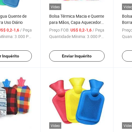
Vídeo
Víde
Água Quente de
Bolsa Térmica Macia e Quente
Bolsa
a Uso Diário
para Mãos, Capa Aquecedora
Borra
Elétrica em PVC, Silicone e
2L co
/ Peça
Preço FOB:
/ Peça
Preço
S$ 0,2-1,6
US$ 0,2-1,6
Borracha Natural Relaxante
Perso
Mínima:
3.000 Peças
Quantidade Mínima:
3.000 Peças
Quan
2000ml 2L Bolsa de Água
Dor
Quente
r Inquérito
Enviar Inquérito
Vídeo
Víde