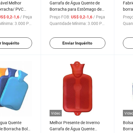
ável Melhor
Garrafa de Água Quente de
Fabri
rracha/ PVC
Borracha para Estômago de
borra
afa de Água
Alta Qualidade Bouillotte BS
BS pa
/ Peça
Preço FOB:
/ Peça
Preço
S$ 0,2-1,6
US$ 0,2-1,6
CE/ ISO
Saco de Água Quente
quent
Mínima:
3.000 Peças
Quantidade Mínima:
3.000 Peças
Quan
Reutilizável
aque
r Inquérito
Enviar Inquérito
Vídeo
Víde
Água Quente
Melhor Presente de Inverno
Bolsa
 de Borracha Bolsa
Garrafa de Água Quente
Borra