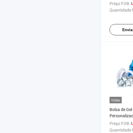
Quente de 
Preço FOB:
U
com Capa de
Quantidade 
Pelúcia
Envia
Vídeo
Bolsa de Gel 
Personaliza
Quente Frio
Preço FOB:
U
Pequeno Coo
Quantidade 