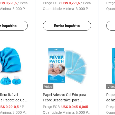
Água Compressa
Plástica Isolada Aquecedor de
da Do
/ Peça
Preço FOB:
/ Peça
Preço
S$ 0,2-1,6
US$ 0,2-1,6
 Tecido de
Mão à Prova de Explosão
de Bo
Mínima:
3.000 Peças
Quantidade Mínima:
3.000 Peças
Quan
Reutilizável Garrafa de Água
Quente
r Inquérito
Enviar Inquérito
Vídeo
Víde
Reutilizável
Papel Adesivo Gel Frio para
Papel
da Pacote de Gelo
Febre Descartável para
de hi
 Água Muscular
Crianças
para 
/ Peça
Preço FOB:
/ Peça
Preço
S$ 0,29-0,5
US$ 0,045-0,065
ler
Mínima:
3.000 Peças
Quantidade Mínima:
5.000 Peças
Quan