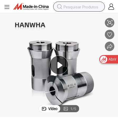
Hanwha SL-35 Torno Principal Mandril Coletor Molde de Aço Coletor
Abrir
Vídeo
1
/
5