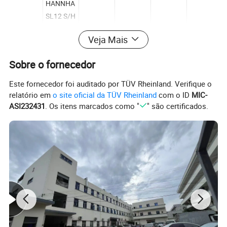
HANNHA
SL12 S/H
HANHHA
Veja Mais
XD12
H/II
SF15/58
SF15/58
Sobre o fornecedor
R18/01
0
0
HANHHA
Este fornecedor foi auditado por TÜV Rheinland. Verifique o
XD12
relatório em
o site oficial da TÜV Rheinland
com o ID
MIC-
H/III
ASI232431
. Os itens marcados como "
" são certificados.
Hanwha
XP12 S.
HANNHA
SL16 S/H
Hannha
SF22/71
SF22/71
R22/08
XD16 H.
Hanwha
XP16 S.