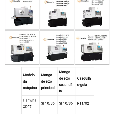
Manga
Modelo
Manga
de eixo
Casquilh
da
de eixo
secundár
o-guia
máquina
principal
ia
Hanwha
SF10/86
SF10/86
R11/02
XD07