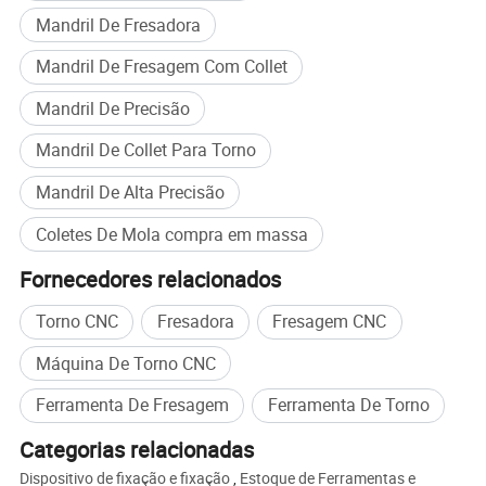
principalmente à I&D e à produção de ferramentas de aço
Mandril De Fresadora
de tungsténio (carboneto de tungsténio), incluindo
Mandril De Fresagem Com Collet
ferramentas de perfuração de aço de
tungsténio/inserções/brocas/fresas NC; a base de
Mandril De Precisão
produção em Taiwan é principalmente dedicada à I&D e à
produção de dispositivos de fixação de precisão, incluindo
Mandril De Collet Para Torno
o mandril Lahe/ER. Aceitamos personalização OEM não
Mandril De Alta Precisão
padrão e fornecemos comunicação de engenheiro um-
para-um.
Coletes De Mola compra em massa
Fornecedores relacionados
Torno CNC
Fresadora
Fresagem CNC
Máquina De Torno CNC
Ferramenta De Fresagem
Ferramenta De Torno
Categorias relacionadas
Dispositivo de fixação e fixação
,
Estoque de Ferramentas e