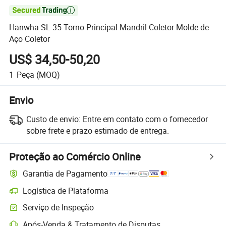

Hanwha SL-35 Torno Principal Mandril Coletor Molde de
Aço Coletor
US$ 34,50-50,20
1
Peça
(MOQ)
Envio
Custo de envio:
Entre em contato com o fornecedor
sobre frete e prazo estimado de entrega.
Proteção ao Comércio Online
Garantia de Pagamento
Logística de Plataforma
Rastreamento de remessas mais claro com logística suportada pela 
Serviço de Inspeção
Inspeção pré-envio opcional para verificação de qualidade e quantida
Após-Venda & Tratamento de Disputas