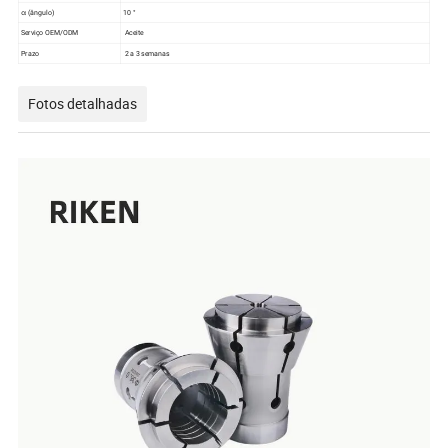
α (ângulo)
10 °
Serviço OEM/ODM
Aceite
Prazo
2 a 3 semanas
Fotos detalhadas