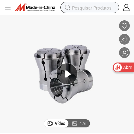
Abrir
Vídeo
1
/
6