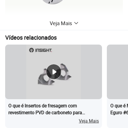
Veja Mais
Vídeos relacionados
O que é Insertos de fresagem com
O que é 
revestimento PVD de carboneto para
Eguro #6
usinagem CNC
do tipo 
Veja Mais