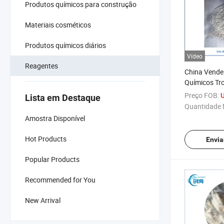
Produtos químicos para construção
Materiais cosméticos
Produtos químicos diários
Vídeo
Reagentes
China Vende
Químicos Tro
(hidroximet
Preço FOB:
Lista em Destaque
Base Tris CA
Quantidade 
Amostra Disponível
Hot Products
Envia
Popular Products
Recommended for You
New Arrival