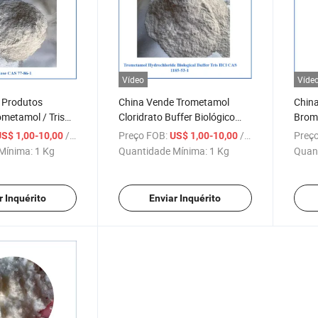
Vídeo
Víde
 Produtos
China Vende Trometamol
China
metamol / Tris
Cloridrato Buffer Biológico
Brom
il) Aminometano
Tris HCl CAS 1185-53-1
/ Kg
Preço FOB:
/ Kg
Preço
US$ 1,00-10,00
US$ 1,00-10,00
S 77-86-1
Mínima:
1 Kg
Quantidade Mínima:
1 Kg
Quan
r Inquérito
Enviar Inquérito