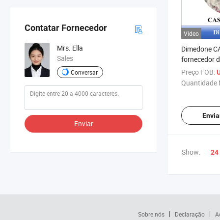
Contatar Fornecedor
Vídeo
Mrs. Ella
Dimedone CA
Sales
fornecedor 
Preço FOB:
Conversar
Quantidade 
Envia
Enviar
Show:
24
Sobre nós
Declaração
A