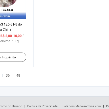
S 126-81-8 do
da China
/ Kg
US$ 2,00-10,00
Mínima:
1 Kg
r Inquérito
36
48
cordo do Usuário
Política de Privacidade
Fale com Made-in-China.com
Pr