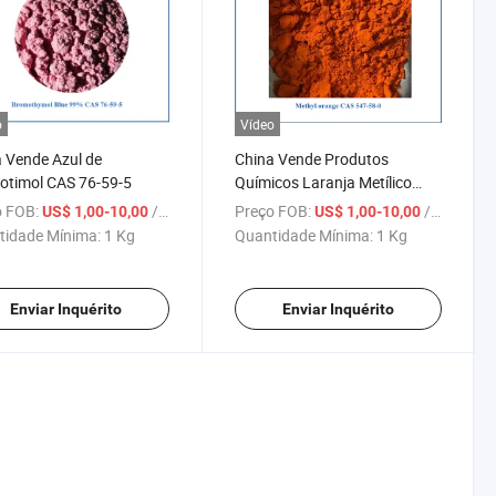
o
Vídeo
 Vende Azul de
China Vende Produtos
otimol CAS 76-59-5
Químicos Laranja Metílico
CAS 547-58-0
 FOB:
/ Kg
Preço FOB:
/ Kg
US$ 1,00-10,00
US$ 1,00-10,00
tidade Mínima:
1 Kg
Quantidade Mínima:
1 Kg
Enviar Inquérito
Enviar Inquérito