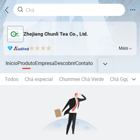
Zhejiang Chunli Tea Co., Ltd.
Mais
Início
Produto
Empresa
Descobrir
Contato
Todos
Chá especial
Chunmee Chá Verde
Chá Ggunpow