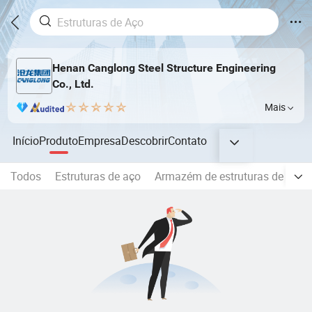
Henan Canglong Steel Structure Engineering
Co., Ltd.
Mais
Início
Produto
Empresa
Descobrir
Contato
Todos
Estruturas de aço
Armazém de estruturas de aço