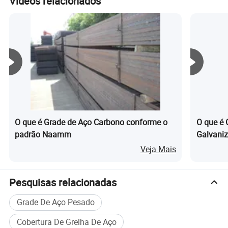
Vídeos relacionados
em "enviar" agora.
O que é Grade de Aço Carbono conforme o
O que é 
padrão Naamm
Galvaniz
Veja Mais
Pesquisas relacionadas
Perfil da empresa
Grade De Aço Pesado
Fabrico de Maquinaria Jiulong Ningbo Co Ltd é uma das maiores
Cobertura De Grelha De Aço