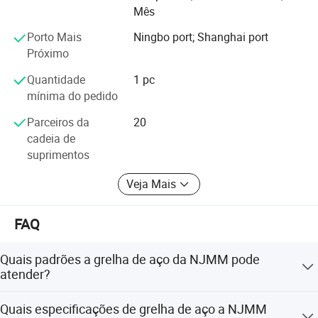
Mês
Honor: O maior fabricante de aço de grades na China,
Fotografias detalhadas
com prêmio de qualidade governamental do distrito de
Porto Mais
Ningbo port; Shanghai port
Zhenhai, no ano 2007
Próximo
, a NJMM agora é fornecida a mais de 30 países e
Quantidade
1 pc
desfruta de alta reputação entre todos os nossos clientes.
mínima do pedido
Tentaremos satisfazer os nossos clientes com a melhor
Parceiros da
20
qualidade, bom serviço e preço mais competitivo.
cadeia de
suprimentos
Veja Mais
FAQ
Quais padrões a grelha de aço da NJMM pode
atender?
A NJMM pode fabricar grelhas de aço de acordo com os
Quais especificações de grelha de aço a NJMM
padrões de diferentes países, como a China: YB/T4001.1-