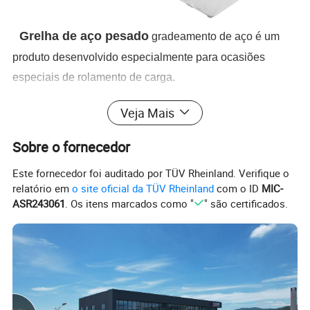
Grelha de aço pesado
gradeamento de aço é um
produto desenvolvido especialmente para ocasiões
especiais de rolamento de carga.
Veja Mais
A maior característica das grades de aço pesado é a sua
grande capacidade de transporte de carga
e a maior
Sobre o fornecedor
resistência ao impacto.
Este fornecedor foi auditado por TÜV Rheinland. Verifique o
Se houver um requisito para o efeito antiderrapante, é
relatório em
o site oficial da TÜV Rheinland
com o ID
MIC-
recomendada a utilização de uma grelha de aço dentado
ASR243061
. Os itens marcados como "
" são certificados.
para fornecer melhor fricção.
É a primeira escolha para alguns locais com grandes
cargas.