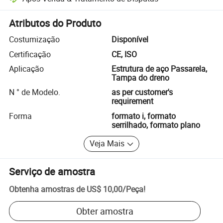
Resolução de disputas assistida pela plataforma, incluindo reembols
Atributos do Produto
Costumização
Disponível
Certificação
CE, ISO
Aplicação
Estrutura de aço Passarela,
Tampa do dreno
N ° de Modelo.
as per customer's
requirement
Forma
formato i, formato
serrilhado, formato plano
Veja Mais
Serviço de amostra
Obtenha amostras de
US$ 10,00
/
Peça
!
Obter amostra