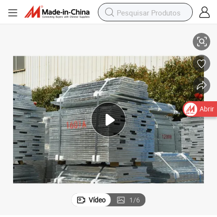
otes
Fábrica de alta qualidade de grelha de aço galvanizado a quente em pac
Abrir
Vídeo
1
/
6