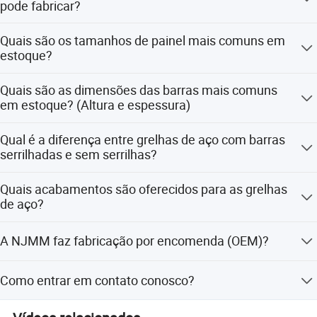
pode fabricar?
2007, os EUA: ANSI/NAAMM (MBG531), o Reino Unido:
BS4592, e outros.
A NJMM pode fabricar qualquer especificação de grelha
Quais são os tamanhos de painel mais comuns em
de aço disponível, tanto em medidas imperiais
estoque?
(polegadas) quanto em medidas métricas.
Os tamanhos de painel padrão mais comuns são 3'X24',
Quais são as dimensões das barras mais comuns
3'X20', 1000X6000mm, 1000X6100mm, etc.
em estoque? (Altura e espessura)
As barras mais comuns são 1''x1/8'', 1''x3/16'', 1''x3/16'',
Qual é a diferença entre grelhas de aço com barras
1''x3/16'', e 25x3, 30x3, 32x3, 25x5, 32x5, 35x5, 38x5, etc.
serrilhadas e sem serrilhas?
A serrilha é utilizada para aumentar a resistência ao
Quais acabamentos são oferecidos para as grelhas
deslizamento. É uma grelha em que as superfícies
de aço?
superiores das barras de suporte são entalhadas.
As grelhas de aço podem ser fornecidas sem tratamento,
A NJMM faz fabricação por encomenda (OEM)?
pintadas ou galvanizadas a quente.
Sim.
Como entrar em contato conosco?
Envie mais detalhes sobre sua solicitação abaixo e clique