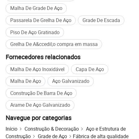
fabricantes de grade de aço na China. Temos 8 executando linhas
Malha De Grade De Aço
com capacidade anual de 100 000 toneladas. Gradeamento
Jiulong tem exportado para mais de 30 países. Escolha Jiulong
Passarela De Grelha De Aço
Grade De Escada
chiadeira é a decisão correcta!
Piso De Aço Gratinado
Processo de fabricação
Grelha De A&ccedil;o compra em massa
Fornecedores relacionados
Malha De Aço Inoxidável
Capa De Aço
Malha De Aço
Aço Galvanizado
Construção De Barra De Aço
Arame De Aço Galvanizado
Navegue por categorias
Início
Construção & Decoração
Aço e Estrutura de
Construção
Grade de Aço
Fábrica de alta qualidade