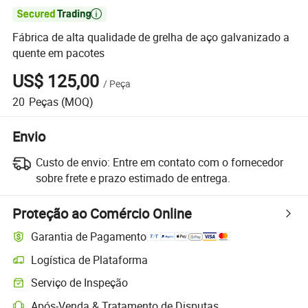

Fábrica de alta qualidade de grelha de aço galvanizado a
quente em pacotes
US$ 125,00
/
Peça
20
Peças
(MOQ)
Envio
Custo de envio:
Entre em contato com o fornecedor
sobre frete e prazo estimado de entrega.
Proteção ao Comércio Online
Garantia de Pagamento
Logística de Plataforma
Rastreamento de remessas mais claro com logística suportada pela 
Serviço de Inspeção
Inspeção pré-envio opcional para verificação de qualidade e quantida
Após-Venda & Tratamento de Disputas