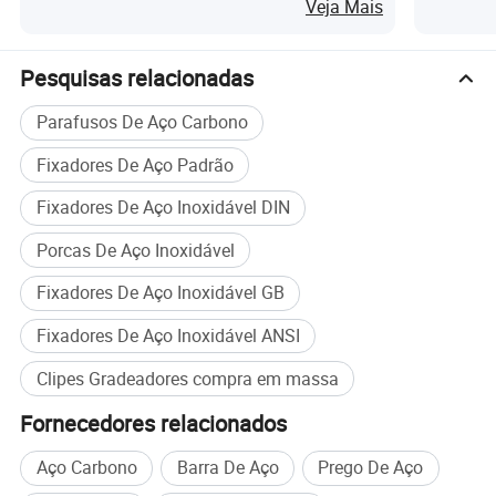
Veja Mais
De acordo com os pedidos do cliente, podemos fornecer clipes de
Pesquisas relacionadas
aço galvanizado e clipes de aço inoxidável.
Parafusos De Aço Carbono
Ningbo Jiulong Machinery Manufacturing Co., Ltd é o segundo
maior fabricante de grades de aço da China. Temos 7 linhas de
Fixadores De Aço Padrão
corrida com capacidade anual de 70 000 toneladas. A gradagem
Fixadores De Aço Inoxidável DIN
de Jiulong exportou para mais de 30 países. Escolha Jiulong
grating é sua decisão direita!
Porcas De Aço Inoxidável
Fixadores De Aço Inoxidável GB
Fixadores De Aço Inoxidável ANSI
Clipes Gradeadores compra em massa
Fornecedores relacionados
Aço Carbono
Barra De Aço
Prego De Aço