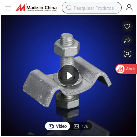
Abrir
Vídeo
1
/
6