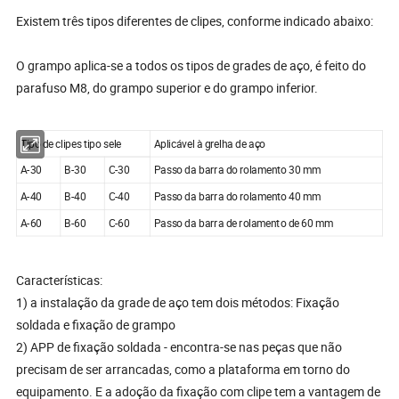
Existem três tipos diferentes de clipes, conforme indicado abaixo:
O grampo aplica-se a todos os tipos de grades de aço, é feito do
parafuso M8, do grampo superior e do grampo inferior.
Tipo de clipes tipo sele
Aplicável à grelha de aço
A-30
B-30
C-30
Passo da barra do rolamento 30 mm
A-40
B-40
C-40
Passo da barra do rolamento 40 mm
A-60
B-60
C-60
Passo da barra de rolamento de 60 mm
Características:
1) a instalação da grade de aço tem dois métodos: Fixação
soldada e fixação de grampo
2) APP de fixação soldada - encontra-se nas peças que não
precisam de ser arrancadas, como a plataforma em torno do
equipamento. E a adoção da fixação com clipe tem a vantagem de