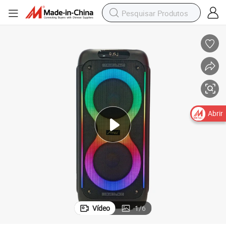
Novo Design 8 Forma Luz LED Caixa de Som para 2*8inch
Abrir
Vídeo
1
/
6