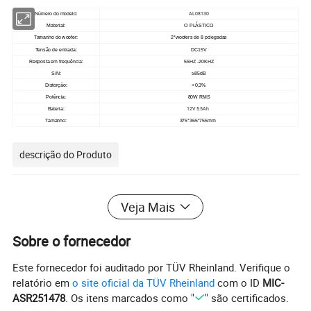
AL08130
Número do modelo:
Material:
O PLÁSTICO
Tamanho do woofer:
2*woofers de 8 polegadas
Tensão de entrada:
DC15V
Resposta em frequência:
55HZ -20KHZ
S/N:
≥85dB
Distorção:
<0,3%
Potência:
80W RMS
12V 5.5Ah
Bateria:
Tamanho:
375*365*755mm
descrição do Produto
Veja Mais
Sobre o fornecedor
Este fornecedor foi auditado por TÜV Rheinland. Verifique o
relatório em
o site oficial da TÜV Rheinland
com o ID
MIC-
ASR251478
. Os itens marcados como "
" são certificados.