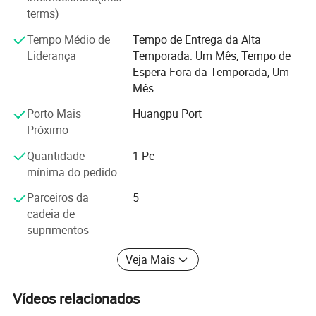
terms)
e 6 linhas para placa principal. Além disso, temos 3
conjuntos de máquinas automáticas de disposição de
Tempo Médio de
Tempo de Entrega da Alta
materiais e 5 conjuntos de máquinas AI para placa
Liderança
Temporada: Um Mês, Tempo de
principal, para que possamos produzir cerca de 10K placa
Espera Fora da Temporada, Um
principal e 10K conjunto completo de colunas todos os
Mês
dias.
Porto Mais
Huangpu Port
Próximo
Quantidade
1 Pc
mínima do pedido
Parceiros da
5
cadeia de
suprimentos
Veja Mais
Vídeos relacionados