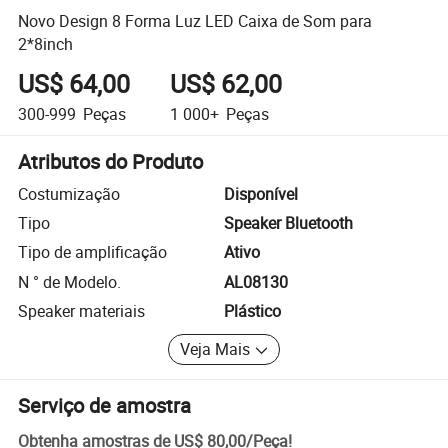
Novo Design 8 Forma Luz LED Caixa de Som para
2*8inch
US$ 64,00
US$ 62,00
300-999
Peças
1 000+
Peças
Atributos do Produto
Costumização
Disponível
Tipo
Speaker Bluetooth
Tipo de amplificação
Ativo
N ° de Modelo.
AL08130
Speaker materiais
Plástico
Veja Mais
Serviço de amostra
Obtenha amostras de
US$ 80,00
/
Peça
!