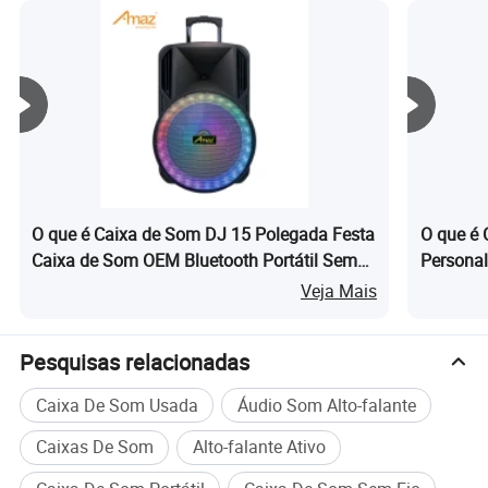
O que é Caixa de Som DJ 15 Polegada Festa
O que é 
Caixa de Som OEM Bluetooth Portátil Sem
Personal
Fio para Exterior Al1552 Caixa de Som com
Bluetoot
Veja Mais
Rodas
Pesquisas relacionadas
Caixa De Som Usada
Áudio Som Alto-falante
Caixas De Som
Alto-falante Ativo