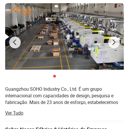
Nossos Servise
Guangzhou SOHO Industry Co., Ltd. É um grupo
internacional com capacidades de design, pesquisa e
fabricação. Mais de 23 anos de esforço, estabelecemos
uma ampla rede de clientes na África, Ásia, América,
Ver Tudo
Europa e América do Sul. Os nossos produtos incluem
coluna com rodas, coluna profissional, coluna de karaoke,
TV LED, placa mãe de TV, TV Panel e SKD TV. Temos um