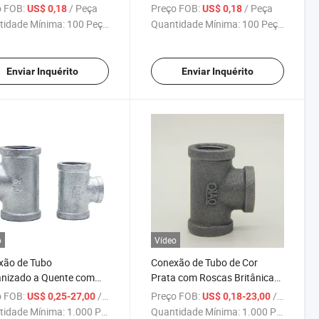
de Ferro Maleável
 FOB:
/ Peça
Preço FOB:
/ Peça
US$ 0,18
US$ 0,18
tidade Mínima:
100 Peças
Quantidade Mínima:
100 Peças
Enviar Inquérito
Enviar Inquérito
o
Vídeo
xão de Tubo
Conexão de Tubo de Cor
anizado a Quente com
Prata com Roscas Britânicas
s NPT 1/2" Tee de Ferro
2" Tee de Ferro Maleável
 FOB:
/ Peça
Preço FOB:
/ Peça
US$ 0,25-27,00
US$ 0,18-23,00
vel
tidade Mínima:
1.000 Peças
Quantidade Mínima:
1.000 Peças