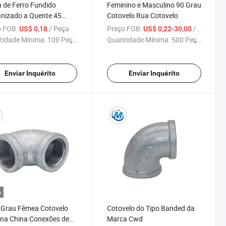
 de Ferro Fundido
Feminino e Masculino 90 Grau
nizado a Quente 45
Cotovelo Rua Cotovelo
xão de Tubo
 FOB:
/ Peça
Preço FOB:
/ Peça
US$ 0,18
US$ 0,22-30,00
tidade Mínima:
100 Peças
Quantidade Mínima:
500 Peças
Enviar Inquérito
Enviar Inquérito
o
 Grau Fêmea Cotovelo
Cotovelo do Tipo Banded da
 na China Conexões de
Marca Cwd