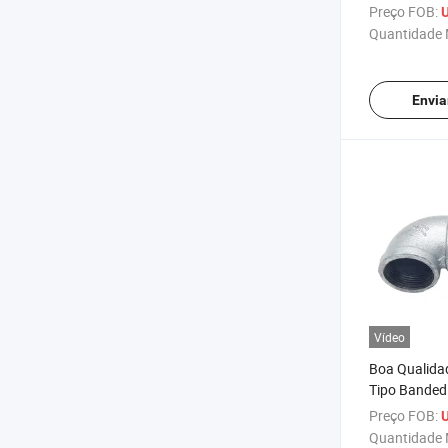
de Tubo de F
Preço FOB:
Quantidade 
Envia
Vídeo
Boa Qualida
Tipo Banded
Preço FOB:
Quantidade 