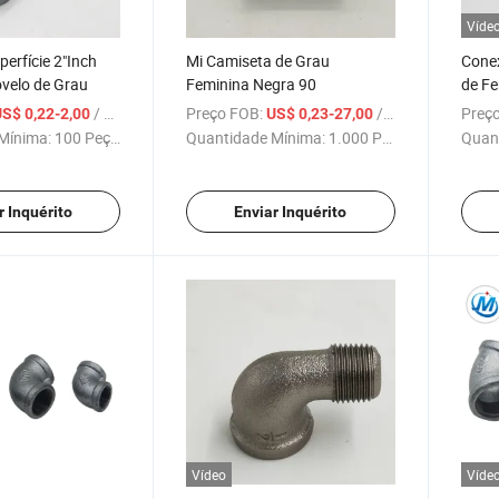
Víde
perfície 2"Inch
Mi Camiseta de Grau
Cone
velo de Grau
Feminina Negra 90
de Fe
Vend
/ Peça
Preço FOB:
/ Peça
Preço
S$ 0,22-2,00
US$ 0,23-27,00
Mínima:
100 Peças
Quantidade Mínima:
1.000 Peças
Quan
r Inquérito
Enviar Inquérito
Vídeo
Víde