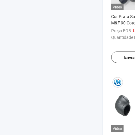
Vídeo
Cor Prata Su
M&F 90 Coto
Preço FOB:
U
Quantidade 
Envia
Vídeo