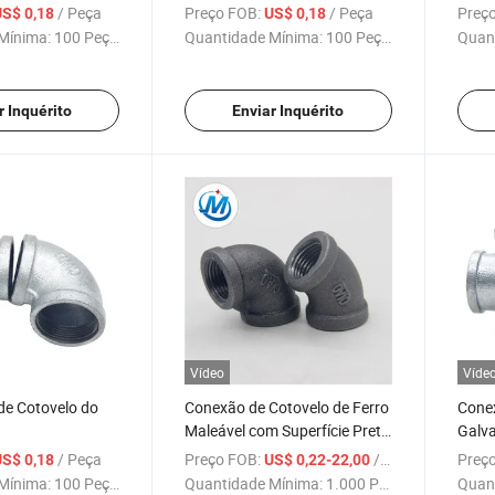
erro Maleável
Galvanizado a Quente de 90
Tubo 
/ Peça
Preço FOB:
/ Peça
Preço
US$ 0,18
US$ 0,18
Graus da Marca Qiao
Mínima:
100 Peças
Quantidade Mínima:
100 Peças
Quan
r Inquérito
Enviar Inquérito
Vídeo
Víde
de Cotovelo do
Conexão de Cotovelo de Ferro
Cone
Maleável com Superfície Preta
Galv
Beadada DIN de Irrigação 45
Rosca
/ Peça
Preço FOB:
/ Peça
Preço
US$ 0,18
US$ 0,22-22,00
Grau
Maleá
Mínima:
100 Peças
Quantidade Mínima:
1.000 Peças
Quan