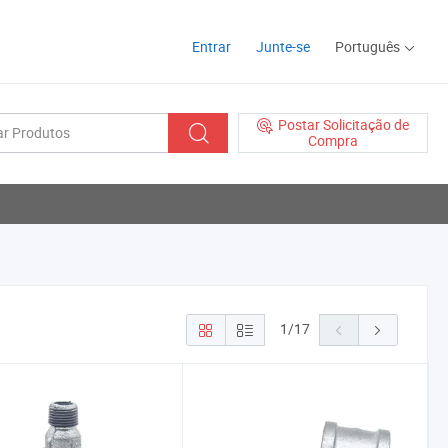
Entrar
Junte-se
Português
Postar Solicitação de
Compra
1
/
17