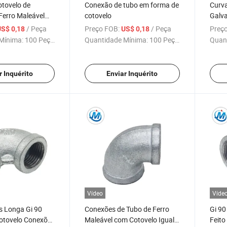
tovelo de
Conexão de tubo em forma de
Curva
Ferro Maleável
cotovelo
Galva
 a Quente
Cone
/ Peça
Preço FOB:
/ Peça
Preço
US$ 0,18
US$ 0,18
Mínima:
100 Peças
Quantidade Mínima:
100 Peças
Quan
r Inquérito
Enviar Inquérito
Vídeo
Víde
is Longa Gi 90
Conexões de Tubo de Ferro
Gi 90
Cotovelo Conexões
Maleável com Cotovelo Igual
Feito