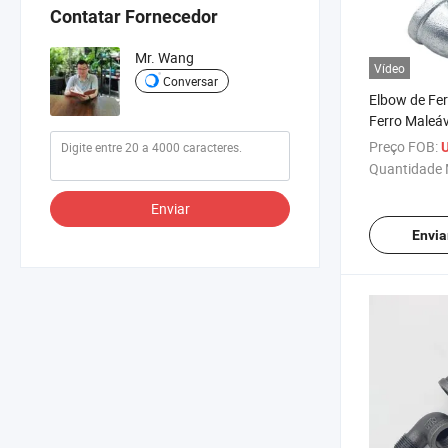
Contatar Fornecedor
Mr. Wang
Vídeo
Conversar
Elbow de Fer
Ferro Maleáv
Rosca NPT G
Preço FOB:
Materiais d
Quantidade 
Enviar
Envia