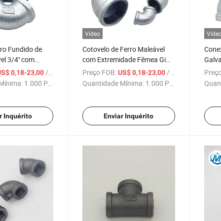
Vídeo
Víde
ro Fundido de
Cotovelo de Ferro Maleável
Conex
el 3/4'' com
com Extremidade Fêmea Gi
Galva
alvanizado para
NPT BS Banded Preto 1/2'' 1-
Resis
/ Peça
Preço FOB:
/ Peça
Preço
US$ 0,18-23,00
US$ 0,18-23,00
e Encanamento
1/4'' 90 Cotovelo de Grau para
Conex
Mínima:
1.000 Peças
Quantidade Mínima:
1.000 Peças
Quan
Materiais de Encanador
Maleá
r Inquérito
Enviar Inquérito