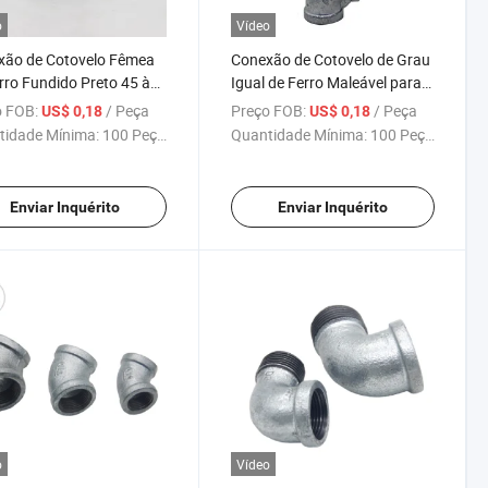
o
Vídeo
xão de Cotovelo Fêmea
Conexão de Cotovelo de Grau
rro Fundido Preto 45 à
Igual de Ferro Maleável para
a
Tubos de Óleo 90
 FOB:
/ Peça
Preço FOB:
/ Peça
US$ 0,18
US$ 0,18
tidade Mínima:
100 Peças
Quantidade Mínima:
100 Peças
Enviar Inquérito
Enviar Inquérito
o
Vídeo