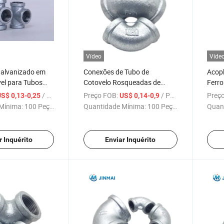
Vídeo
Víde
Galvanizado em
Conexões de Tubo de
Acop
el para Tubos
Cotovelo Rosqueadas de
Ferro
 Polegada Usado
Ferro Maleável 3/4'' BS
Galva
/ Peça
Preço FOB:
/ Peça
Preço
S$ 0,13-0,25
US$ 0,14-0,9
is de
Beadado 90 Cotovelo de Grau
de D
Mínima:
100 Peças
Quantidade Mínima:
100 Peças
Quan
o Conexões de
para Sistema de Água
nizados
r Inquérito
Enviar Inquérito