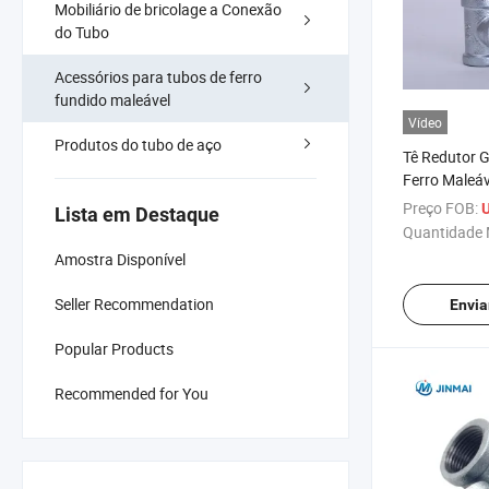
Mobiliário de bricolage a Conexão
do Tubo
Acessórios para tubos de ferro
fundido maleável
Vídeo
Produtos do tubo de aço
Tê Redutor 
Ferro Maleáv
com 3/4*1/2
Preço FOB:
U
Lista em Destaque
para Materia
Quantidade 
Encanament
Amostra Disponível
Tubos Galva
Seller Recommendation
Envia
Popular Products
Recommended for You