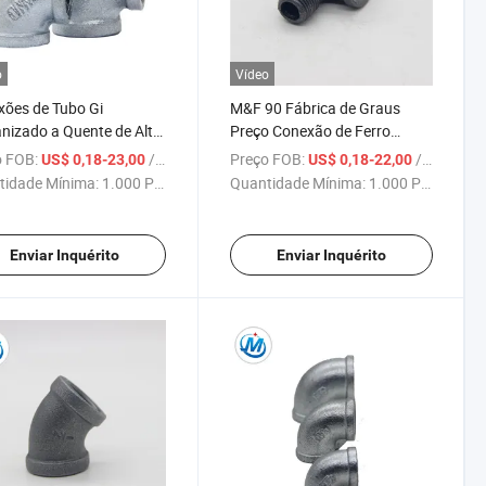
o
Vídeo
ões de Tubo Gi
M&F 90 Fábrica de Graus
nizado a Quente de Alta
Preço Conexão de Ferro
tência 90 Cotovelo
Maleável Galvanizado a
 FOB:
/ Peça
Preço FOB:
/ Peça
US$ 0,18-23,00
US$ 0,18-22,00
ão de Tubo de Ferro
Quente
tidade Mínima:
1.000 Peças
Quantidade Mínima:
1.000 Peças
vel
Enviar Inquérito
Enviar Inquérito