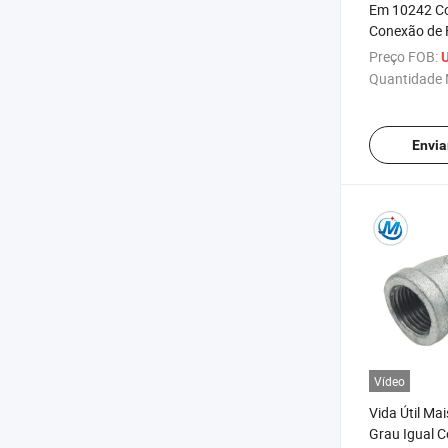
Em 10242 Co
Conexão de 
Galvanizado
Preço FOB:
Quantidade 
Envia
Vídeo
Vida Útil Ma
Grau Igual 