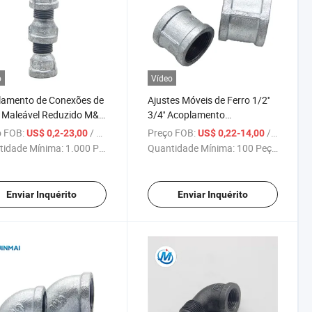
o
Vídeo
lamento de Conexões de
Ajustes Móveis de Ferro 1/2''
 Maleável Reduzido M&F
3/4'' Acoplamento
nizado para Materiais
Galvanizado Igual Rosca
 FOB:
/ Peça
Preço FOB:
/ Peça
US$ 0,2-23,00
US$ 0,22-14,00
ecoração e Encanador
Fêmea para Materiais de
tidade Mínima:
1.000 Peças
Quantidade Mínima:
100 Peças
Encanador
Enviar Inquérito
Enviar Inquérito