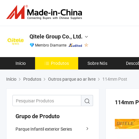
Qitele Group Co., Ltd.
Membro Diamante
Início
Produtos
Sobre Nós
Descob
Início
Produtos
Outros parque ao ar livre
114mm Post
114mm P
Grupo de Produto
Parque Infantil exterior Series