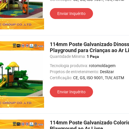
Enviar Inquérito
114mm Poste Galvanizado Dinoss
Playground para Crianças ao Ar L
Quantidade Mínima:
1 Peça
Tecnologia produtiva:
rotomoldagem
Projetos de entretenimento:
Deslizar
Certificação:
CE, GS, ISO 9001, TUV, ASTM
Enviar Inquérito
114mm Poste Galvanizado Colori
Playground ao Ar Livre