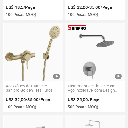
Interruptor
com estilo moderno
US$ 18,5/Peça
US$ 32,00-35,00/Peça
100 Peças
(MOQ)
100 Peças
(MOQ)
Acessórios de Banheiro
Misturador de Chuveiro em
Sanipro Golden Três Furos
Aço Inoxidável com Design
Bronze Envelhecido para
Moderno Sanipro
Chuveiro
US$ 32,00-35,00/Peça
US$ 25,00/Peça
100 Peças
(MOQ)
500 Peças
(MOQ)