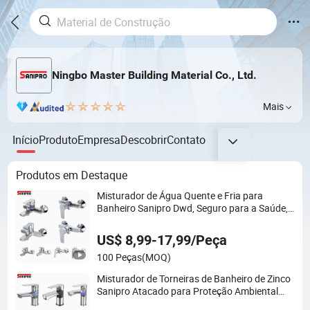
Ningbo Master Building Material Co., Ltd.
Mais
Início
Produto
Empresa
Descobrir
Contato
Produtos em Destaque
Misturador de Água Quente e Fria para
Banheiro Sanipro Dwd, Seguro para a Saúde,
Cromado, Zinco em vez de Plástico, Ecológico
e Livre de Chumbo, Torneiras para Banho e
US$ 8,99-17,99/Peça
Chuveiro
100 Peças
(MOQ)
Misturador de Torneiras de Banheiro de Zinco
Sanipro Atacado para Proteção Ambiental
sobre Plástico, Torneira de Água Segura para