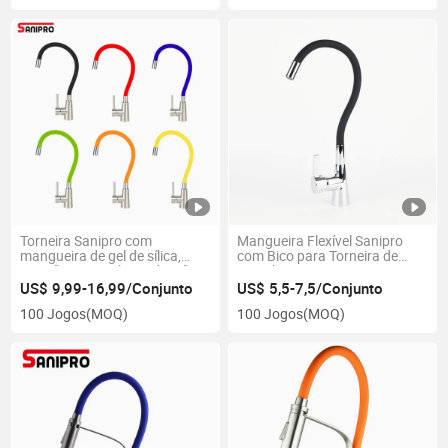
Torneira Sanipro com
Mangueira Flexível Sanipro
mangueira de gel de sílica,
com Bico para Torneira de
rotação em qualquer direção,
Cozinha Fria
torneira de cozinha
US$ 9,99-16,99/Conjunto
US$ 5,5-7,5/Conjunto
100 Jogos
(MOQ)
100 Jogos
(MOQ)