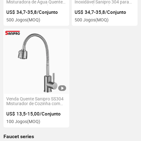
Misturadora de Água Quente e
Inoxidável Sanipro 304 para
Fria Montada no Deck Sanipro
Torneira de Cozinha
Black
US$ 34,7-35,8/Conjunto
US$ 34,7-35,8/Conjunto
500 Jogos
(MOQ)
500 Jogos
(MOQ)
Venda Quente Sanipro SS304
Misturador de Cozinha com
Cabeça de Spray
US$ 13,5-15,00/Conjunto
100 Jogos
(MOQ)
Faucet series