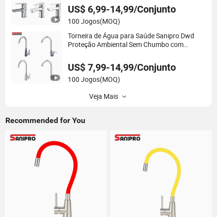
a Saúde, Livre de Chumbo, Torneiras de
US$ 6,99-14,99/Conjunto
Lavabo
100 Jogos
(MOQ)
Torneira de Água para Saúde Sanipro Dwd
Proteção Ambiental Sem Chumbo com
Revestimento de Zinco Plástico 360 Torneiras
Misturadoras de Pia Rotativas para Cozinha
US$ 7,99-14,99/Conjunto
100 Jogos
(MOQ)
Veja Mais
Recommended for You