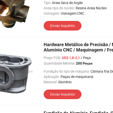
Tipo:
Areia Seca de Argila
Areia tipo de núcleo:
Resina Areia Núcleo
Usinagem:
Usinagem CNC
Enviar Inquérito
Hardware Metálico de Precisão /
Alumínio CNC / Maquinagem / Fre
Molde
Preço FOB:
/ Peça
US$ 1,8-2,1
Quantidade Mínima:
200 Peças
Fundição do tipo de máquina:
Câmara fria Die Casti
Aplicação:
Peças de maquinaria
Material:
Alumínio
Enviar Inquérito