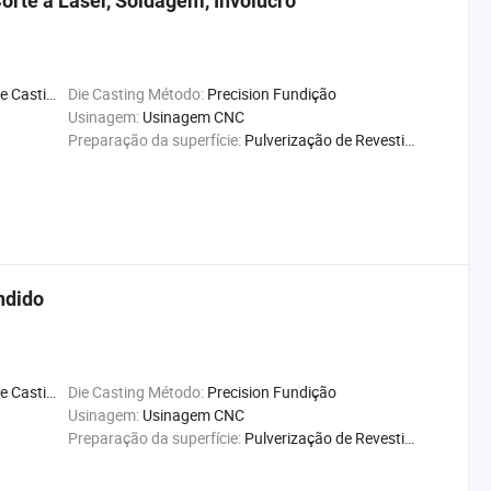
orte a Laser, Soldagem, Invólucro
ng Machine
Die Casting Método:
Precision Fundição
Usinagem:
Usinagem CNC
Preparação da superfície:
Pulverização de Revestimento
ndido
ng Machine
Die Casting Método:
Precision Fundição
Usinagem:
Usinagem CNC
Preparação da superfície:
Pulverização de Revestimento