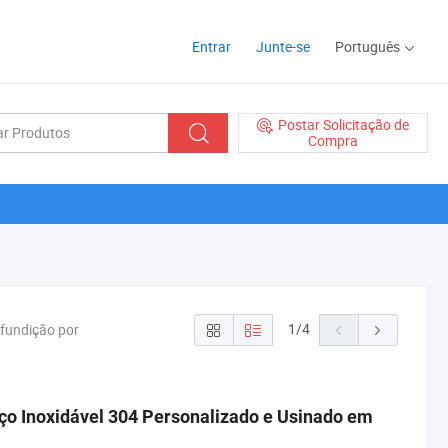
Entrar
Junte-se
Português
Postar Solicitação de
Compra
1
/
4
;fundição por
o Inoxidável 304 Personalizado e Usinado em