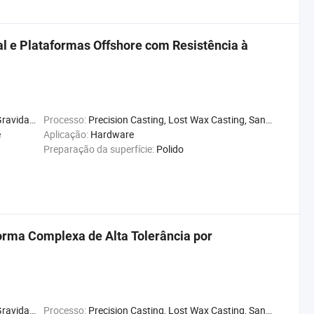
 e Plataformas Offshore com Resistência à
de Térmica
Processo:
Precision Casting, Lost Wax Casting, Sand Casting
e
Aplicação:
Hardware
Preparação da superfície:
Polido
Forma Complexa de Alta Tolerância por
de Térmica
Processo:
Precision Casting, Lost Wax Casting, Sand Casting