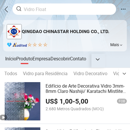
QINGDAO CHINASTAR HOLDING CO., LTD.
Mais
Início
Produto
Empresa
Descobrir
Contato
Todos
Vidro para Residência
Vidro Decorativo
Vidro Ar
Edifício de Arte Decorativa Vidro 3mm-
8mm Claro Nashiji/ Karatachi Mistlite
Padrão Floral Millennium em Vidro
US$
1,00
-
5,00
Figurado com Padrão
FOB
2.680 Metros Quadrados
(MOQ)