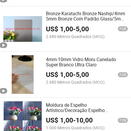
Bronze Karatachi Bronze Nashiji/4mm
5mm Bronze Com Padrão Glass/5mm
Karatachi Com Padrão Vidro
US$
1,00
-
5,00
FOB
2.680 Metros Quadrados
(MOQ)
4mm-10mm Vidro Moru Canelado
Super Branco Ultra Claro
US$
1,00
-
5,00
FOB
2.680 Metros Quadrados
(MOQ)
Moldura de Espelho
Artístico/Decoração Espelho
Decorativo Impressa/Bevelada /Vidro
US$
1,00
-
10,00
Decorativo de Parede
FOB
1.000 Metros Quadrados
(MOQ)