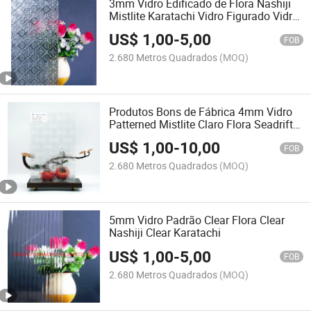
3mm Vidro Edificado de Flora Nashiji
Mistlite Karatachi Vidro Figurado Vidro
Padrão
US$
1,00
-
5,00
FOB
2.680 Metros Quadrados
(MOQ)
Produtos Bons de Fábrica 4mm Vidro
Patterned Mistlite Claro Flora Seadrift/
Karatachi Nashiji
US$
1,00
-
10,00
FOB
2.680 Metros Quadrados
(MOQ)
5mm Vidro Padrão Clear Flora Clear
Nashiji Clear Karatachi
US$
1,00
-
5,00
FOB
2.680 Metros Quadrados
(MOQ)