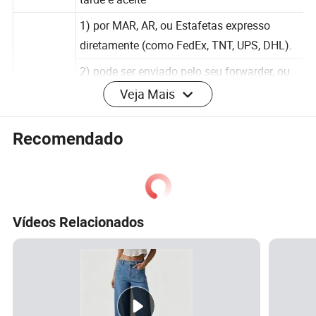
o
tarde é aceite
1) por MAR, AR, ou Estafetas expresso
diretamente (como FedEx, TNT, UPS, DHL).
2) pode ser enviado pelo seu forwarder, ou
Veja Mais
pelo nosso próprio fowarder
Envios
Recomendado
3) Porto de partida: Guangzhou Shenzhen
China
4) pode ser envio LCL ou envio FCL
Fotos detalhadas
Vídeos Relacionados
Info empresa
Guangzhou Changsheng Westies Co., Ltd. Foi
estabelecido em 2009. Como empresa integrada de
fabrico e comércio, temos estado envolvidos na indústria