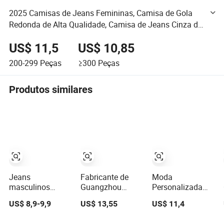
2025 Camisas de Jeans Femininas, Camisa de Gola
Redonda de Alta Qualidade, Camisa de Jeans Cinza de
Algodão Fashion, Jaqueta de Denim,
US$ 11,5
US$ 10,85
200-299
Peças
≥300
Peças
Produtos similares
Jeans
Fabricante de
Moda
masculinos
Guangzhou
Personalizada
confortáveis e de
Calças Jeans
Mulheres Cintura
US$ 8,9-9,9
US$ 13,55
US$ 11,4
qualidade para
Femininas Azuis
Alta Solta Barril
atividades ao ar
de Cintura Alta e
Larga Perna