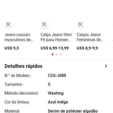
livre
Perna Larga
Taper Jeans de
Personalizadas
Denim
Jeans casuais
Calça Jeans Slim
Calças Jeans
masculinos de
Fit para Homens,
Femininas de
design rasgado
Fabricação
Alta Qualidade e
US$ 9,3
US$ 6,99-13,99
US$ 8,9-9,9
em denim azul
Personalizada de
Conforto, Grande
lavado europeu e
Jeans, Qualidade
Estoque para o
fashionável
de Exportação
Verão
para o Mercado
Detalhes rápidos
do Oriente Médio
N ° de Modelo.:
CSG-J089
Tamanho:
S
Método decorativo:
Washing
Cor da tintura:
Azul índigo
Material:
Denim de poliéster algodão