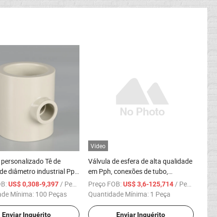
Vídeo
 personalizado Tê de
Válvula de esfera de alta qualidade
de diâmetro industrial Pph
em Pph, conexões de tubo,
 completo
soldagem plástica, materiais
OB:
/ Peça
Preço FOB:
/ Peça
US$ 0,308-9,397
US$ 3,6-125,714
brutos importados
ade Mínima:
100 Peças
Quantidade Mínima:
1 Peça
Enviar Inquérito
Enviar Inquérito