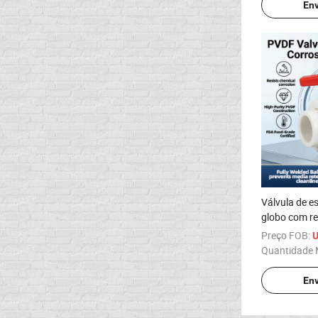
Env
Válvula de es
globo com re
intempéries,
Preço FOB:
U
em PVDF, pa
Quantidade 
infraestrutu
Env