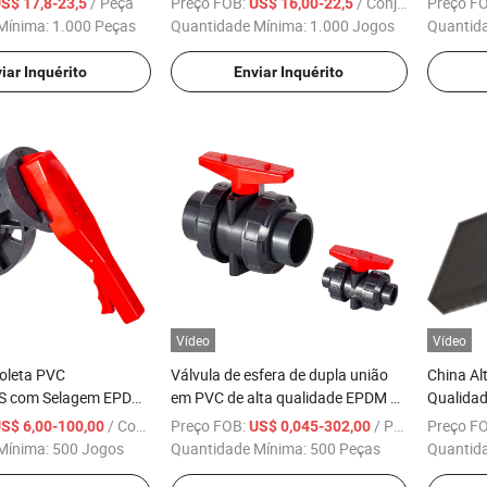
/ Peça
Preço FOB:
/ Conjunto
Preço F
S$ 17,8-23,5
US$ 16,00-22,5
Mínima:
1.000 Peças
Quantidade Mínima:
1.000 Jogos
Quantid
iar Inquérito
Enviar Inquérito
Vídeo
Vídeo
oleta PVC
Válvula de esfera de dupla união
China Al
IS com Selagem EPDM
em PVC de alta qualidade EPDM da
Qualida
ote na Indústria da
China
Digital
/ Conjunto
Preço FOB:
/ Peça
Preço F
S$ 6,00-100,00
US$ 0,045-302,00
Mínima:
500 Jogos
Quantidade Mínima:
500 Peças
Quantid