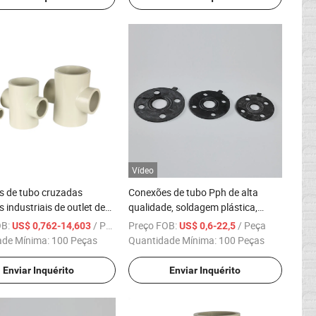
Vídeo
s de tubo cruzadas
Conexões de tubo Pph de alta
 industriais de outlet de
qualidade, soldagem plástica,
 conexões de tamanho
matérias-primas importadas,
OB:
/ Peça
Preço FOB:
/ Peça
US$ 0,762-14,603
US$ 0,6-22,5
o em fundição
flange Van Stone
ade Mínima:
100 Peças
Quantidade Mínima:
100 Peças
Enviar Inquérito
Enviar Inquérito