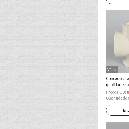
Vídeo
Conexões de 
qualidade pa
cruzado
Preço FOB:
U
Quantidade 
Env