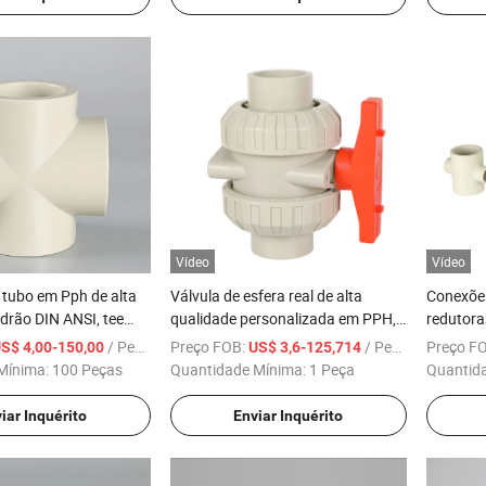
Vídeo
Vídeo
tubo em Pph de alta
Válvula de esfera real de alta
Conexõe
drão DIN ANSI, tee
qualidade personalizada em PPH,
redutoras
conexões de tubo em material
fábrica,
/ Peça
Preço FOB:
/ Peça
Preço F
S$ 4,00-150,00
US$ 3,6-125,714
verde de proteção ambiental
complet
Mínima:
100 Peças
Quantidade Mínima:
1 Peça
Quantid
iar Inquérito
Enviar Inquérito