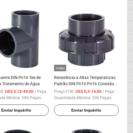
Vídeo
ente DIN Pn16 Tee de
Resistência a Altas Temperaturas
a Tratamento de Água
Padrão DIN Pn10 Pn16 Conexão
de Plástico PVC UPVC CPVC
OB:
/ Peça
Preço FOB:
/ Peça
US$ 0,15-49,00
US$ 0,3-14,00
Indústria Tubulação Acessórios de
ade Mínima:
500 Peças
Quantidade Mínima:
500 Peças
Tubos
Enviar Inquérito
Enviar Inquérito