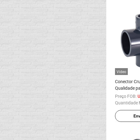
Vídeo
Conector Cru
Qualidade p
UPVC Fittin
Preço FOB:
U
Quantidade 
Env