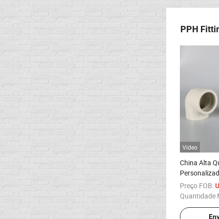
PPH Fitti
Vídeo
China Alta Q
Personalizad
Cotovelo 90°
Preço FOB:
U
Plástico
Quantidade 
Env