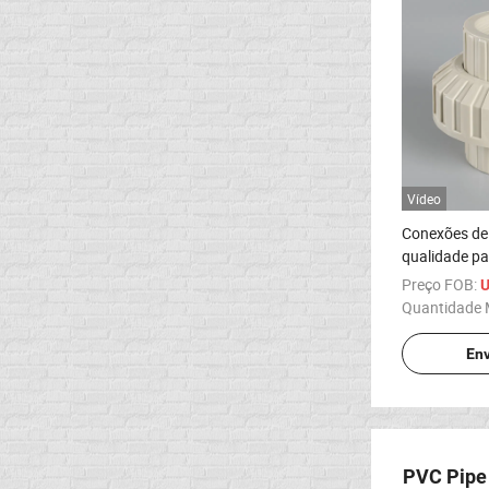
Vídeo
Conexões de 
qualidade pa
proteção amb
Preço FOB:
U
Quantidade 
Env
PVC Pipe