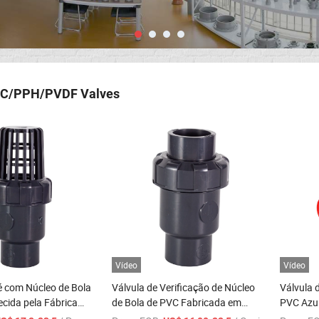
C/PPH/PVDF Valves
Vídeo
Vídeo
é com Núcleo de Bola
Válvula de Verificação de Núcleo
Válvula 
cida pela Fábrica
de Bola de PVC Fabricada em
PVC Azul
Fábrica DN100
para Tr