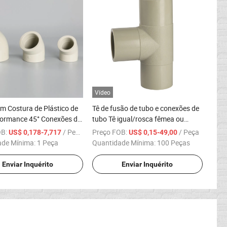
Vídeo
m Costura de Plástico de
Tê de fusão de tubo e conexões de
formance 45° Conexões de
tubo Tê igual/rosca fêmea ou
h
macho
OB:
/ Peça
Preço FOB:
/ Peça
US$ 0,178-7,717
US$ 0,15-49,00
ade Mínima:
1 Peça
Quantidade Mínima:
100 Peças
Enviar Inquérito
Enviar Inquérito