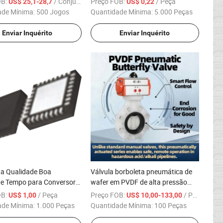
OB:
/ Conjunto
Preço FOB:
/ Peça
US$ 25,1-28,7
US$ 0,22
ade Mínima:
500 Jogos
Quantidade Mínima:
5.000 Peças
Enviar Inquérito
Enviar Inquérito
ta Qualidade Boa
Válvula borboleta pneumática de
de Tempo para Conversor
wafer em PVDF de alta pressão
para controle de processos
OB:
/ Peça
Preço FOB:
/ Peça
US$ 1,00
US$ 10,00-133,00
industriais
ade Mínima:
1.000 Peças
Quantidade Mínima:
100 Peças