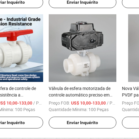
iar Inquérito
Enviar Inquérito
fera de controle de
Válvula de esfera motorizada de
Nova Vál
sistência a
controle automático preciso em
PVDF par
 anti-envelhecimento,
PVDF para edifícios de alto padrão
Pequeno 
/ Peça
Preço FOB:
/ Peça
Preço F
S$ 10,00-133,00
US$ 10,00-133,00
ra construção e
Alto Pad
Mínima:
100 Peças
Quantidade Mínima:
100 Peças
Quantid
ra
iar Inquérito
Enviar Inquérito