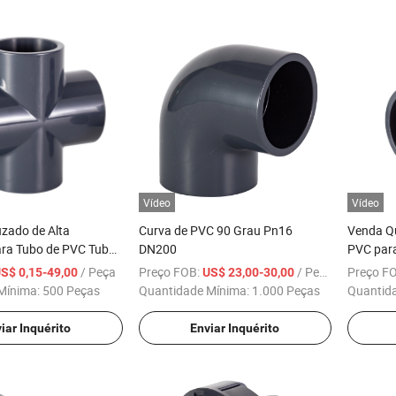
Vídeo
Vídeo
zado de Alta
Curva de PVC 90 Grau Pn16
Venda Qu
ara Tubo de PVC Tubo
DN200
PVC par
gs-Pn16
/ Peça
Preço FOB:
/ Peça
Preço F
S$ 0,15-49,00
US$ 23,00-30,00
Mínima:
500 Peças
Quantidade Mínima:
1.000 Peças
Quantid
iar Inquérito
Enviar Inquérito