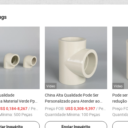
ngs
Vídeo
Vídeo
ualidade
China Alta Qualidade Pode Ser
Pode ser
a Material Verde Pph
Personalizado para Atender ao
redução 
 Conexões de Tubo de
Padrão DIN ANSI Conexões de
tamanho
/ Peça
Preço FOB:
/ Peça
Preço F
S$ 0,184-8,267
US$ 0,308-9,397
Tubo Pph Tee
Mínima:
500 Peças
Quantidade Mínima:
100 Peças
Quantid
iar Inquérito
Enviar Inquérito