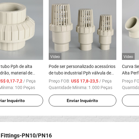
Vídeo
Vídeo
tubo Pph de alta
Pode ser personalizado acessórios
Curva Se
drão, material de
de tubo industrial Pph válvula de
Alta Per
iental verde
fundo acessórios tamanho
Tubo Pp
/ Peça
Preço FOB:
/ Peça
Preço F
S$ 0,17-7,2
US$ 17,8-23,5
completo
Mínima:
100 Peças
Quantidade Mínima:
1.000 Peças
Quantid
iar Inquérito
Enviar Inquérito
 Fittings-PN10/PN16