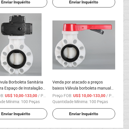
Enviar Inquérito
Enviar Inquérito
vula Borboleta Sanitária
Venda por atacado a preços
a Espaço de Instalação
baixos Válvula borboleta manual
em Atacado para Villa de
de PVDF de tamanho compacto,
OB:
/ Peça
Preço FOB:
/ Peça
US$ 10,00-133,00
US$ 10,00-133,00
rão
isolante e retardante de chama
ade Mínima:
100 Peças
Quantidade Mínima:
100 Peças
para villa de alto padrão
Enviar Inquérito
Enviar Inquérito