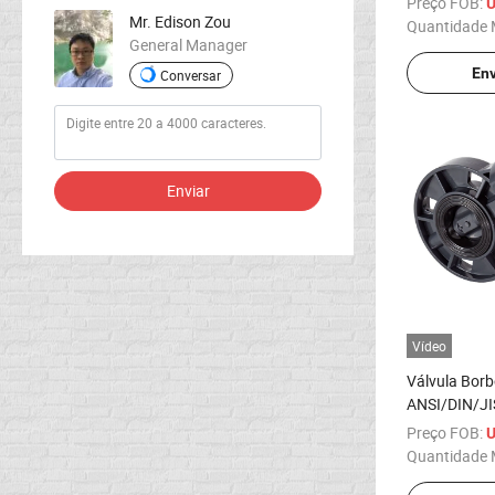
Preço FOB:
U
Mr. Edison Zou
Quantidade 
General Manager
Env
Conversar
Enviar
Vídeo
Válvula Borb
ANSI/DIN/J
Vendida em L
Preço FOB:
U
China Pn10
Quantidade 