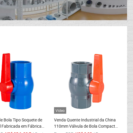
Vídeo
de Bola Tipo Soquete de
Venda Quente Industrial da China
 Fabricada em Fábrica
110mm Válvula de Bola Compacta
atamento de Água 160mm
de PVC