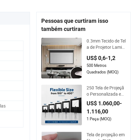
Pessoas que curtiram isso
também curtiram
0.3mm Tecido de Tel
a de Projetor Lamin
ado para Tela Motor
US$ 0,6-1,2
izada
500 Metros
Quadrados (MOQ)
250 Tela de Projeçã
o Personalizada em
Polegadas com Cor
US$ 1.060,00-
las
tinas para Ocasiões
1.116,00
Especiais
1 Peça (MOQ)
Tela de projeção em