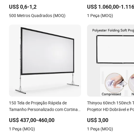
Ocasiões Especiais
US$ 0,6-1,2
US$ 1.060,00-1.116
500 Metros Quadrados (MOQ)
1 Peça (MOQ)
150 Tela de Projeção Rápida de
Thinyou 60inch 150inch T
Tamanho Personalizado com Cortinas
Projetor HD Dobrável e Po
para Grandes Reuniões
Poliéster para Home Thea
US$ 437,00-460,00
US$ 3,00
Escritórios
1 Peça (MOQ)
1 Peça (MOQ)