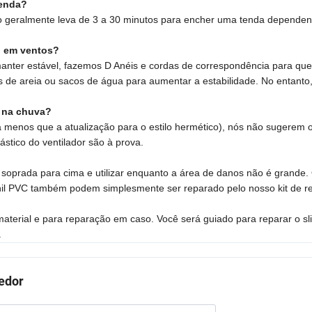
tenda?
Isso geralmente leva de 3 a 30 minutos para encher uma tenda depende
o em ventos?
nter estável, fazemos D Anéis e cordas de correspondência para que
 de areia ou sacos de água para aumentar a estabilidade. No entanto
m na chuva?
 menos que a atualização para o estilo hermético), nós não sugerem 
stico do ventilador são à prova.
 soprada para cima e utilizar enquanto a área de danos não é grande
nil PVC também podem simplesmente ser reparado pelo nosso kit de r
material e para reparação em caso. Você será guiado para reparar o sl
.
cedor