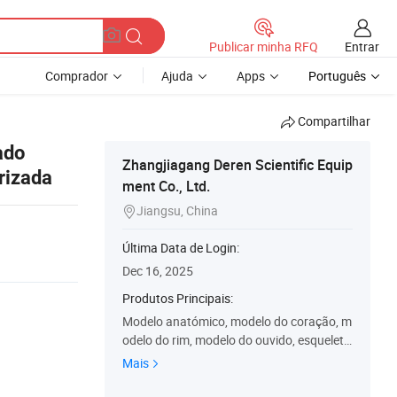
Entrar
Publicar minha RFQ
Comprador
Ajuda
Apps
Português
Compartilhar
ado
Zhangjiagang Deren Scientific Equip
rizada
ment Co., Ltd.
Jiangsu, China

Última Data de Login:
Dec 16, 2025
Produtos Principais:
Modelo anatómico, modelo do coração, m
odelo do rim, modelo do ouvido, esquelet
o, Crânio, coluna vertebral, junta, tronco,
Mais
modelo ocular