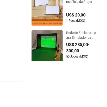
nch Tela de Projetor
Dobrável Portátil de
Poliéster para Exteri
US$ 20,00
or com Tripé Duplo
1 Peça (MOQ)
Rede de Enclosure p
ara Simulador de G
olfe - Rede de Prátic
US$ 285,00-
a ao Ar Livre para G
300,00
olfe
50 Jogos (MOQ)