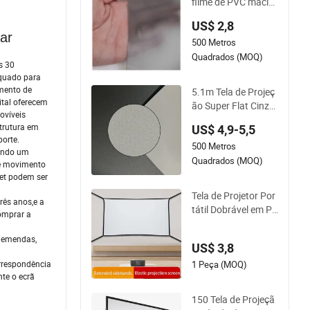
filme de PVC macio
cinza mate
US$ 2,8
ular
500 Metros
Quadrados (MOQ)
s 30
equado para
amento de
5.1m Tela de Projeç
ital oferecem
ão Super Flat Cinza
ovíveis
Preta
strutura em
US$ 4,9-5,5
orte.
500 Metros
jando um
Quadrados (MOQ)
de movimento
net podem ser
Tela de Projetor Por
rês anos,e a
tátil Dobrável em Po
omprar a
liéster para Exterior
Thinyou Extended E
emendas,
US$ 3,8
dge 60inch 150inch
1 Peça (MOQ)
rrespondência
te o ecrã
150 Tela de Projeçã