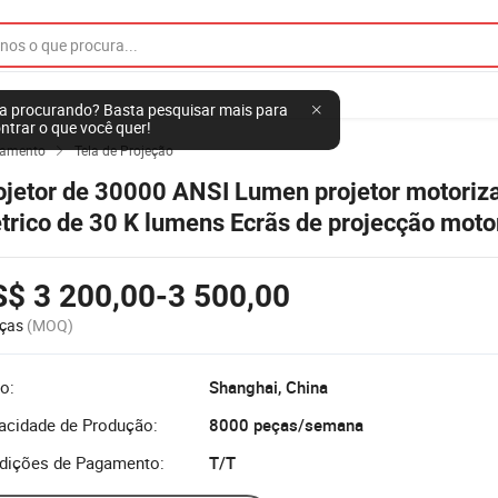
a procurando? Basta pesquisar mais para
ntrar o que você quer!
ipamento
Tela de Projeção

ojetor de 30000 ANSI Lumen projetor motoriz
étrico de 30 K lumens Ecrãs de projecção moto
$ 3 200,00-3 500,00
ças
(MOQ)
o:
Shanghai, China
acidade de Produção:
8000 peças/semana
dições de Pagamento:
T/T