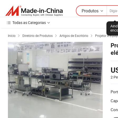
Produtos
Todas as Categorias
Aind
enco
Início
Diretório de Produtos
Artigos de Escritório
Projetor e Equ



Pr
el
US
2 Pe
Port
Cap
Con