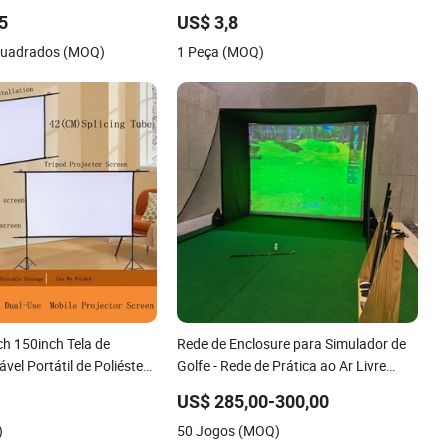
Extended Edge 60inch 150inch
,5
US$ 3,8
Quadrados (MOQ)
1 Peça (MOQ)
ch 150inch Tela de
Rede de Enclosure para Simulador de
vel Portátil de Poliéster
Golfe - Rede de Prática ao Ar Livre
 com Tripé Duplo
para Golfe
US$ 285,00-300,00
)
50 Jogos (MOQ)