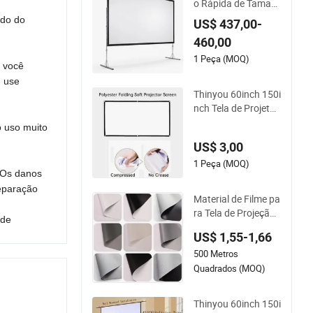
o Rápida de Taman
ho Personalizado c
ndo do
US$ 437,00-
om Cortinas para G
460,00
randes Reuniões
1 Peça (MOQ)
 você
, use
Thinyou 60inch 150i
nch Tela de Projetor
HD Dobrável e Portá
o uso muito
til de Poliéster para
US$ 3,00
Home Theaters e Es
critórios
1 Peça (MOQ)
. Os danos
eparação
Material de Filme pa
ra Tela de Projeção
ide
Alr
US$ 1,55-1,66
500 Metros
Quadrados (MOQ)
Thinyou 60inch 150i