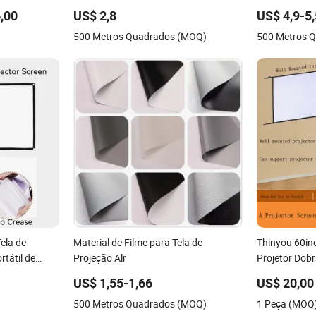
,00
US$ 2,8
US$ 4,9-5
500 Metros Quadrados (MOQ)
500 Metros 
ela de
Material de Filme para Tela de
Thinyou 60in
rtátil de
Projeção Alr
Projetor Dobrá
ters e
para Exterior
US$ 1,55-1,66
US$ 20,00
500 Metros Quadrados (MOQ)
1 Peça (MOQ