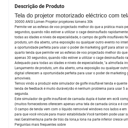
Descrição de Produto
Tela do projetor motorizado eléctrico com 
30000 ANSI Lúmen Projetor projetores lúmens 30k
Permite ver as esferas de voo projectado melhor do que a prática mais 
segundos, quando não estiver a utilizar o cage desinsuflado rapidame
todas as idades e níveis de especialidade, o campo de golfe insufláveis N
produto, um dia aberto, uma exposição ou qualquer outro evento no interi
a oportunidade perfeita para usar o poder de marketing golf para atrair o
quarto tenda que permite ver as esferas de voo projectado melhor do qu
apenas 30 segundos, quando não estiver a utilizar o cage desinsuflado
Adequado para todas as idades e níveis de especialidade, "a almofada insu
Lançamento de produto, um dia aberto, uma exposição ou qualquer outro e
digital oferecem a oportunidade perfeita para usar o poder de marketing g
amovíveis.
Temos vindo a produzir este simulador de golfe insuflável tenda e quent
tenda de feedback é muito durável,não é nenhum problema para usar 5 a
segunda.
Este simulador de golfe insuflável de camada dupla é bater em ecrã com
(muitos fornecedores oferecem apenas uma tela de camada única e é com 
O campo de tenda vem com o líquido removível windows nos lados e em s
para que você vincule para maior estabilidade.Você também pode usar s
real.Geralmente,na parte de trás da lona,a lona na parte inferior cresce 
Perguntas mais frequentes sobre