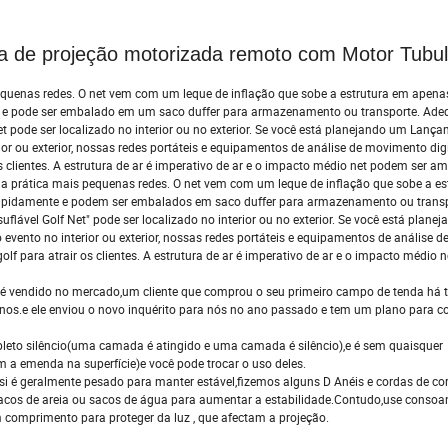
tela de projeção motorizada remoto com Motor Tub
pequenas redes. O net vem com um leque de inflação que sobe a estrutura em apena
nte e pode ser embalado em um saco duffer para armazenamento ou transporte. Ad
et pode ser localizado no interior ou no exterior. Se você está planejando um Lanç
or ou exterior, nossas redes portáteis e equipamentos de análise de movimento dig
s clientes. A estrutura de ar é imperativo de ar e o impacto médio net podem ser am
e a prática mais pequenas redes. O net vem com um leque de inflação que sobe a e
 rapidamente e podem ser embalados em saco duffer para armazenamento ou transp
flável Golf Net" pode ser localizado no interior ou no exterior. Se você está plane
vento no interior ou exterior, nossas redes portáteis e equipamentos de análise 
olf para atrair os clientes. A estrutura de ar é imperativo de ar e o impacto médio 
e é vendido no mercado,um cliente que comprou o seu primeiro campo de tenda há t
nos.e ele enviou o novo inquérito para nós no ano passado e tem um plano para c
pleto silêncio(uma camada é atingido e uma camada é silêncio),e é sem quaisquer
a emenda na superfície)e você pode trocar o uso deles.
i é geralmente pesado para manter estável,fizemos alguns D Anéis e cordas de co
acos de areia ou sacos de água para aumentar a estabilidade.Contudo,use consoan
um comprimento para proteger da luz , que afectam a projeção.