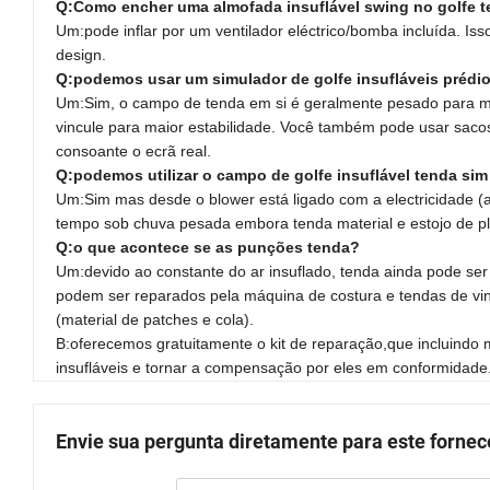
Q:Como encher uma almofada insuflável swing no golfe 
Um:pode inflar por um ventilador eléctrico/bomba incluída. 
design.
Q:podemos usar um simulador de golfe insufláveis prédi
Um:Sim, o campo de tenda em si é geralmente pesado para ma
vincule para maior estabilidade. Você também pode usar sacos
consoante o ecrã real.
Q:podemos utilizar o campo de golfe insuflável tenda si
Um:Sim mas desde o blower está ligado com a electricidade (a
tempo sob chuva pesada embora tenda material e estojo de plá
Q:o que acontece se as punções tenda?
Um:devido ao constante do ar insuflado, tenda ainda pode ser
podem ser reparados pela máquina de costura e tendas de vi
(material de patches e cola).
B:oferecemos gratuitamente o kit de reparação,que incluindo 
insufláveis e tornar a compensação por eles em conformidade
Envie sua pergunta diretamente para este forne