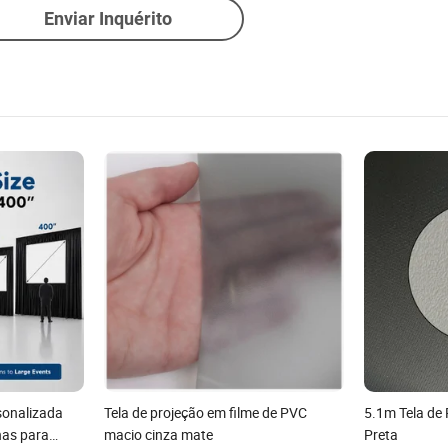
Enviar Inquérito
sonalizada
Tela de projeção em filme de PVC
5.1m Tela de 
nas para
macio cinza mate
Preta