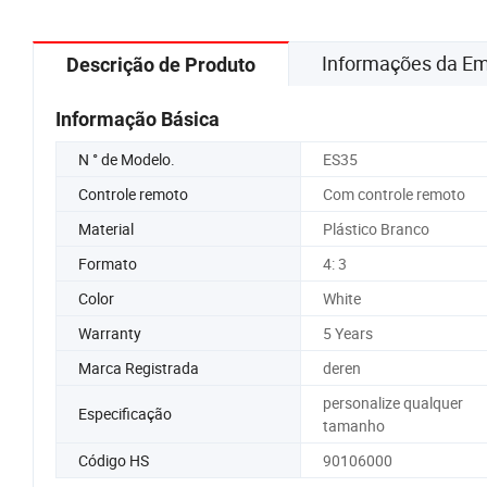
Informações da E
Descrição de Produto
Informação Básica
N ° de Modelo.
ES35
Controle remoto
Com controle remoto
Material
Plástico Branco
Formato
4: 3
Color
White
Warranty
5 Years
Marca Registrada
deren
personalize qualquer
Especificação
tamanho
Código HS
90106000